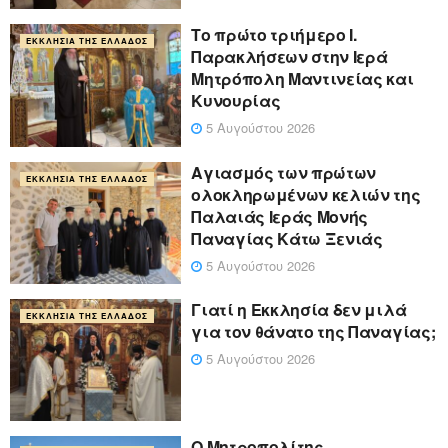
Το πρώτο τριήμερο Ι.
ΕΚΚΛΗΣΊΑ ΤΗΣ ΕΛΛΆΔΟΣ
Παρακλήσεων στην Ιερά
Μητρόπολη Μαντινείας και
Κυνουρίας
5 Αυγούστου 2026
Αγιασμός των πρώτων
ΕΚΚΛΗΣΊΑ ΤΗΣ ΕΛΛΆΔΟΣ
ολοκληρωμένων κελιών της
Παλαιάς Ιεράς Μονής
Παναγίας Κάτω Ξενιάς
5 Αυγούστου 2026
Γιατί η Εκκλησία δεν μιλά
ΕΚΚΛΗΣΊΑ ΤΗΣ ΕΛΛΆΔΟΣ
για τον θάνατο της Παναγίας;
5 Αυγούστου 2026
Ο Μητροπολίτης