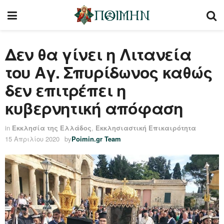
Δεν θα γίνει η Λιτανεία
του Αγ. Σπυρίδωνος καθώς
δεν επιτρέπει η
κυβερνητική απόφαση
in
Εκκλησία της Ελλάδος
,
Εκκλησιαστική Επικαιρότητα
15 Απριλίου 2020
by
Poimin.gr Team