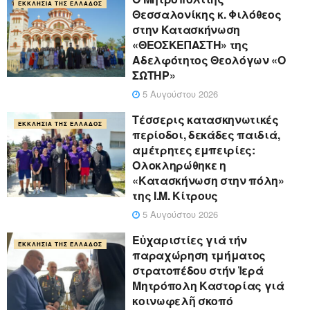
ΕΚΚΛΗΣΊΑ ΤΗΣ ΕΛΛΆΔΟΣ
Θεσσαλονίκης κ. Φιλόθεος
στην Κατασκήνωση
«ΘΕΟΣΚΕΠΑΣΤΗ» της
Αδελφότητος Θεολόγων «Ο
ΣΩΤΗΡ»
5 Αυγούστου 2026
Τέσσερις κατασκηνωτικές
ΕΚΚΛΗΣΊΑ ΤΗΣ ΕΛΛΆΔΟΣ
περίοδοι, δεκάδες παιδιά,
αμέτρητες εμπειρίες:
Ολοκληρώθηκε η
«Κατασκήνωση στην πόλη»
της Ι.Μ. Κίτρους
5 Αυγούστου 2026
Εὐχαριστίες γιά τήν
ΕΚΚΛΗΣΊΑ ΤΗΣ ΕΛΛΆΔΟΣ
παραχώρηση τμήματος
στρατοπέδου στήν Ἱερά
Μητρόπολη Καστορίας γιά
κοινωφελῆ σκοπό