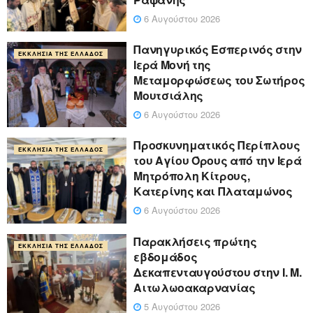
6 Αυγούστου 2026
Πανηγυρικός Εσπερινός στην
ΕΚΚΛΗΣΊΑ ΤΗΣ ΕΛΛΆΔΟΣ
Ιερά Μονή της
Μεταμορφώσεως του Σωτήρος
Μουτσιάλης
6 Αυγούστου 2026
Προσκυνηματικός Περίπλους
ΕΚΚΛΗΣΊΑ ΤΗΣ ΕΛΛΆΔΟΣ
του Αγίου Όρους από την Ιερά
Μητρόπολη Κίτρους,
Κατερίνης και Πλαταμώνος
6 Αυγούστου 2026
Παρακλήσεις πρώτης
ΕΚΚΛΗΣΊΑ ΤΗΣ ΕΛΛΆΔΟΣ
εβδομάδος
Δεκαπενταυγούστου στην Ι. Μ.
Αιτωλωοακαρνανίας
5 Αυγούστου 2026