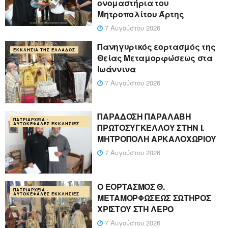
ονομαστήρια του
Μητροπολίτου Άρτης
7 Αυγούστου 2026
Πανηγυρικός εορτασμός της
ΕΚΚΛΗΣΊΑ ΤΗΣ ΕΛΛΆΔΟΣ
Θείας Μεταμορφώσεως στα
Ιωάννινα
7 Αυγούστου 2026
ΠΑΡΑΔΟΣΗ ΠΑΡΑΛΑΒΗ
ΠΑΤΡΙΑΡΧΕΊΑ -
ΑΥΤΟΚΈΦΑΛΕΣ ΕΚΚΛΗΣΊΕΣ
ΠΡΩΤΟΣΥΓΚΕΛΛΟΥ ΣΤΗΝ Ι.
ΜΗΤΡΟΠΟΛΗ ΑΡΚΑΛΟΧΩΡΙΟΥ
7 Αυγούστου 2026
Ο ΕΟΡΤΑΣΜΟΣ Θ.
ΠΑΤΡΙΑΡΧΕΊΑ -
ΑΥΤΟΚΈΦΑΛΕΣ ΕΚΚΛΗΣΊΕΣ
ΜΕΤΑΜΟΡΦΩΣΕΩΣ ΣΩΤΗΡΟΣ
ΧΡΙΣΤΟΥ ΣΤΗ ΛΕΡΟ
7 Αυγούστου 2026