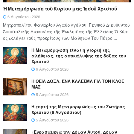
Ἡ Μεταμόρφωση τοῦ Κυρίου μας Ἰησοῦ Χριστοῦ
6 Αυγούστου 2026
Μητροπολίτου Φαναρίου Ἀγαθαγγέλου, Γενικοῦ Διευθυντοῦ
Ἀποστολικῆς Διακονίας τῆς Ἐκκλησίας τῆς Ἑλλάδος Ὁ Κύ­ρι­
ος ἐκλέγει τούς προ­κρί­τους τῶν Μα­θη­τῶν Του Πέ­τρο,...
Η Μεταμόρφωση είναι η γιορτή της
αλήθειας, της αποκάλυψης της δόξας του
Χριστού
6 Αυγούστου 2026
Η ΘΕΙΑ ΔΟΞΑ: ΈΝΑ ΚΑΛΕΣΜΑ ΓΙΑ ΤΟΝ ΚΑΘΕ
ΜΑΣ
5 Αυγούστου 2026
Η εορτή της Μεταμορφώσεως του Σωτήρος
Χριστού (6 Αυγούστου)
5 Αυγούστου 2026
«Εθεασάμεθα την Δόξαν Αυτού, Δόξαν