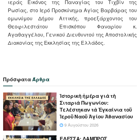
ιεράς Εικόνος της Παναγίας του Τιχβίν της
Ρωσίας, στο Ιερό Προσκύνημα Αγίας Βαρβάρας του
ομωνύμου Δήμου Αττικής, προεξάρχοντος του
Θεοφιλεστάτου Επισκόπου Φαναρίου κ.
Αγαθαγγέλου, Γενικού Διευθυντού της Αποστολικής
Διακονίας της Εκκλησίας της Ελλάδος.
Πρόσφατα
Άρθρα
Ἱστορικὴ ἡμέρα γιὰ τὴ
ΕΚΚΛΗΣΊΑ ΤΗΣ ΕΛΛΆΔΟΣ
Σιταριὰ Πωγωνίου:
Τελέστηκαν τὰ Ἐγκαίνια τοῦ
Ἱεροῦ Ναοῦ Ἁγίου Ἀθανασίου
9 Αυγούστου 2026
ΕΔΕΣΣΑ: ΛΑΜΠΡΟΣ