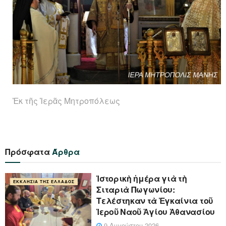
Ἐκ τῆς Ἱερᾶς Μητροπόλεως
Πρόσφατα
Άρθρα
Ἱστορικὴ ἡμέρα γιὰ τὴ
ΕΚΚΛΗΣΊΑ ΤΗΣ ΕΛΛΆΔΟΣ
Σιταριὰ Πωγωνίου:
Τελέστηκαν τὰ Ἐγκαίνια τοῦ
Ἱεροῦ Ναοῦ Ἁγίου Ἀθανασίου
9 Αυγούστου 2026