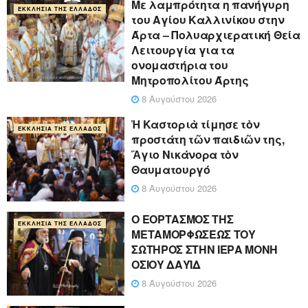
Με λαμπρότητα η πανήγυρη
ΕΚΚΛΗΣΊΑ ΤΗΣ ΕΛΛΆΔΟΣ
του Αγίου Καλλινίκου στην
Άρτα – Πολυαρχιερατική Θεία
Λειτουργία για τα
ονομαστήρια του
Μητροπολίτου Άρτης
8 Αυγούστου 2026
Ἡ Καστοριὰ τίμησε τὸν
ΕΚΚΛΗΣΊΑ ΤΗΣ ΕΛΛΆΔΟΣ
προστάτη τῶν παιδιῶν της,
Ἅγιο Νικάνορα τὸν
Θαυματουργό
8 Αυγούστου 2026
Ο ΕΟΡΤΑΣΜΟΣ ΤΗΣ
ΕΚΚΛΗΣΊΑ ΤΗΣ ΕΛΛΆΔΟΣ
ΜΕΤΑΜΟΡΦΩΣΕΩΣ ΤΟΥ
ΣΩΤΗΡΟΣ ΣΤΗΝ ΙΕΡΑ ΜΟΝΗ
ΟΣΙΟΥ ΔΑΥΪΔ
8 Αυγούστου 2026