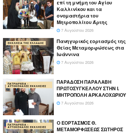
επί τη μνήμη του Αγίου
Καλλινίκου και τα
ονομαστήρια του
Μητροπολίτου Άρτης
7 Αυγούστου 2026
Πανηγυρικός εορτασμός της
ΕΚΚΛΗΣΊΑ ΤΗΣ ΕΛΛΆΔΟΣ
Θείας Μεταμορφώσεως στα
Ιωάννινα
7 Αυγούστου 2026
ΠΑΡΑΔΟΣΗ ΠΑΡΑΛΑΒΗ
ΠΑΤΡΙΑΡΧΕΊΑ -
ΑΥΤΟΚΈΦΑΛΕΣ ΕΚΚΛΗΣΊΕΣ
ΠΡΩΤΟΣΥΓΚΕΛΛΟΥ ΣΤΗΝ Ι.
ΜΗΤΡΟΠΟΛΗ ΑΡΚΑΛΟΧΩΡΙΟΥ
7 Αυγούστου 2026
Ο ΕΟΡΤΑΣΜΟΣ Θ.
ΠΑΤΡΙΑΡΧΕΊΑ -
ΑΥΤΟΚΈΦΑΛΕΣ ΕΚΚΛΗΣΊΕΣ
ΜΕΤΑΜΟΡΦΩΣΕΩΣ ΣΩΤΗΡΟΣ