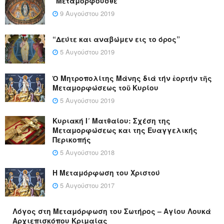
“Μεταμορφούσθε”
9 Αυγούστου 2019
“Δεύτε και αναβώμεν εις το όρος”
5 Αυγούστου 2019
Ὁ Μητροπολίτης Μάνης διά τήν ἑορτήν τῆς
Μεταμορφώσεως τοῦ Κυρίου
5 Αυγούστου 2019
Κυριακή Ι´ Ματθαίου: Σχέση της
Μεταμορφώσεως και της Ευαγγελικής
Περικοπής
5 Αυγούστου 2018
Η Μεταμόρφωση του Χριστού
5 Αυγούστου 2017
Λόγος στη Μεταμόρφωση του Σωτήρος – Αγίου Λουκά
Αρχιεπισκόπου Κριμαίας