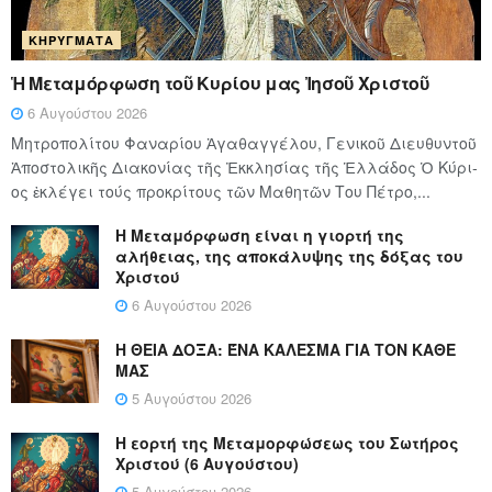
ΚΗΡΎΓΜΑΤΑ
Ἡ Μεταμόρφωση τοῦ Κυρίου μας Ἰησοῦ Χριστοῦ
6 Αυγούστου 2026
Μητροπολίτου Φαναρίου Ἀγαθαγγέλου, Γενικοῦ Διευθυντοῦ
Ἀποστολικῆς Διακονίας τῆς Ἐκκλησίας τῆς Ἑλλάδος Ὁ Κύ­ρι­
ος ἐκλέγει τούς προ­κρί­τους τῶν Μα­θη­τῶν Του Πέ­τρο,...
Η Μεταμόρφωση είναι η γιορτή της
αλήθειας, της αποκάλυψης της δόξας του
Χριστού
6 Αυγούστου 2026
Η ΘΕΙΑ ΔΟΞΑ: ΈΝΑ ΚΑΛΕΣΜΑ ΓΙΑ ΤΟΝ ΚΑΘΕ
ΜΑΣ
5 Αυγούστου 2026
Η εορτή της Μεταμορφώσεως του Σωτήρος
Χριστού (6 Αυγούστου)
5 Αυγούστου 2026