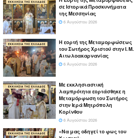
ΕΚΚΛΗΣΊΑ ΤΗΣ ΕΛΛΆΔΟΣ
σε Ιστορικά Προσκυνήματα
της Μεσσηνίας
6 Αυγούστου 2026
Η εορτή της Μεταμορφώσεως
ΕΚΚΛΗΣΊΑ ΤΗΣ ΕΛΛΆΔΟΣ
του Σωτήρος Χριστού στην Ι. Μ.
Αιτωλοακαρνανίας
6 Αυγούστου 2026
Με εκκλησιαστική
ΕΚΚΛΗΣΊΑ ΤΗΣ ΕΛΛΆΔΟΣ
λαμπρότητα εορτάσθηκε η
Μεταμόρφωση του Σωτήρος
στην Ιερά Μητρόπολη
Κορίνθου
6 Αυγούστου 2026
«Να μας οδηγεί το φως του
ΕΚΚΛΗΣΊΑ ΤΗΣ ΕΛΛΆΔΟΣ