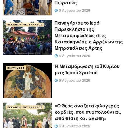
Πειραιώς
6 Αυγούστου 2026
Πανηγύρισε το Ιερό
ΕΚΚΛΗΣΊΑ ΤΗΣ ΕΛΛΆΔΟΣ
Παρεκκλήσιο της
Μεταμορφώσεως στις
Κατασκηνώσεις Αρρένων της
Μητροπόλεως Άρτης
6 Αυγούστου 2026
Ἡ Μεταμόρφωση τοῦ Κυρίου
ΚΗΡΎΓΜΑΤΑ
μας Ἰησοῦ Χριστοῦ
6 Αυγούστου 2026
«Ο Θεός αναζητά φλογερές
ΕΚΚΛΗΣΊΑ ΤΗΣ ΕΛΛΆΔΟΣ
καρδιές, που πυρπολούνται,
από πίστη και αγάπη»
6 Αυγούστου 2026