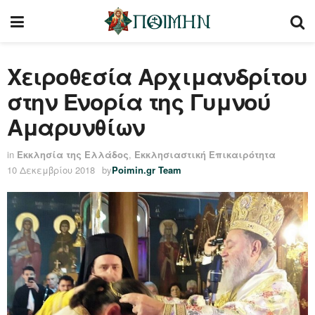
Χειροθεσία Αρχιμανδρίτου
στην Ενορία της Γυμνού
Αμαρυνθίων
in
Εκκλησία της Ελλάδος
,
Εκκλησιαστική Επικαιρότητα
10 Δεκεμβρίου 2018
by
Poimin.gr Team