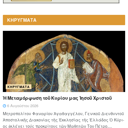
ΚΗΡΥΓΜΑΤΑ
ΚΗΡΎΓΜΑΤΑ
Ἡ Μεταμόρφωση τοῦ Κυρίου μας Ἰησοῦ Χριστοῦ
6 Αυγούστου 2026
Μητροπολίτου Φαναρίου Ἀγαθαγγέλου, Γενικοῦ Διευθυντοῦ
Ἀποστολικῆς Διακονίας τῆς Ἐκκλησίας τῆς Ἑλλάδος Ὁ Κύ­ρι­
ος ἐκλέγει τούς προ­κρί­τους τῶν Μα­θη­τῶν Του Πέ­τρο,...