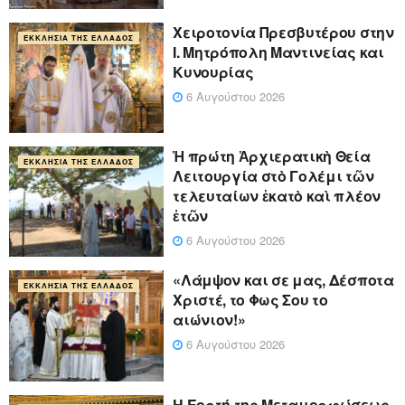
Xειροτονία Πρεσβυτέρου στην
ΕΚΚΛΗΣΊΑ ΤΗΣ ΕΛΛΆΔΟΣ
Ι. Μητρόπολη Μαντινείας και
Κυνουρίας
6 Αυγούστου 2026
Ἡ πρώτη Ἀρχιερατικὴ Θεία
ΕΚΚΛΗΣΊΑ ΤΗΣ ΕΛΛΆΔΟΣ
Λειτουργία στὸ Γολέμι τῶν
τελευταίων ἑκατὸ καὶ πλέον
ἐτῶν
6 Αυγούστου 2026
«Λάμψον και σε μας, Δέσποτα
ΕΚΚΛΗΣΊΑ ΤΗΣ ΕΛΛΆΔΟΣ
Χριστέ, το Φως Σου το
αιώνιον!»
6 Αυγούστου 2026
Η Εορτή της Μεταμορφώσεως