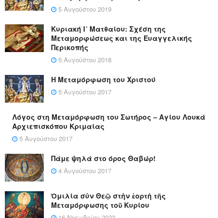
5 Αυγούστου 2019
Κυριακή Ι´ Ματθαίου: Σχέση της
Μεταμορφώσεως και της Ευαγγελικής
Περικοπής
5 Αυγούστου 2018
Η Μεταμόρφωση του Χριστού
5 Αυγούστου 2017
Λόγος στη Μεταμόρφωση του Σωτήρος – Αγίου Λουκά
Αρχιεπισκόπου Κριμαίας
5 Αυγούστου 2017
Πάμε ψηλά στο όρος Θαβώρ!
4 Αυγούστου 2017
Ὁμιλία σὺν Θεῷ στὴν ἑορτὴ τῆς
Μεταμόρφωσης τοῦ Κυρίου
16 Νοεμβρίου 2023