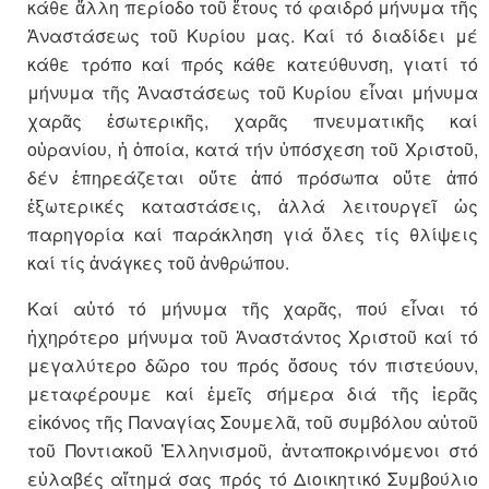
κάθε ἄλλη περίοδο τοῦ ἔτους τό φαιδρό μήνυμα τῆς
Ἀναστάσεως τοῦ Κυρίου μας. Καί τό διαδίδει μέ
κάθε τρόπο καί πρός κάθε κατεύθυνση, γιατί τό
μήνυμα τῆς Ἀναστάσεως τοῦ Κυρίου εἶναι μήνυμα
χαρᾶς ἐσωτερικῆς, χαρᾶς πνευματικῆς καί
οὐρανίου, ἡ ὁποία, κατά τήν ὑπόσχεση τοῦ Χριστοῦ,
δέν ἐπηρεάζεται οὔτε ἀπό πρόσωπα οὔτε ἀπό
ἐξωτερικές καταστάσεις, ἀλλά λειτουργεῖ ὡς
παρηγορία καί παράκληση γιά ὅλες τίς θλίψεις
καί τίς ἀνάγκες τοῦ ἀνθρώπου.
Καί αὐτό τό μήνυμα τῆς χαρᾶς, πού εἶναι τό
ἠχηρότερο μήνυμα τοῦ Ἀναστάντος Χριστοῦ καί τό
μεγαλύτερο δῶρο του πρός ὅσους τόν πιστεύουν,
μεταφέρουμε καί ἐμεῖς σήμερα διά τῆς ἱερᾶς
εἰκόνος τῆς Παναγίας Σουμελᾶ, τοῦ συμβόλου αὐτοῦ
τοῦ Ποντιακοῦ Ἑλληνισμοῦ, ἀνταποκρινόμενοι στό
εὐλαβές αἴτημά σας πρός τό Διοικητικό Συμβούλιο