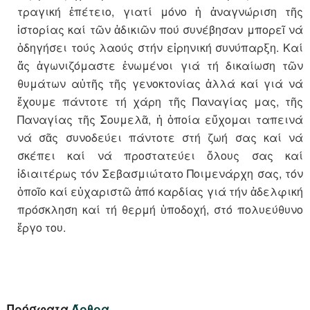
τραγική ἐπέτειο, γιατί μόνο ἡ ἀναγνώριση τῆς
ἱστορίας καί τῶν ἀδικιῶν πού συνέβησαν μπορεῖ νά
ὁδηγήσει τούς λαούς στήν εἰρηνική συνύπαρξη. Καί
ἄς ἀγωνιζόμαστε ἑνωμένοι γιά τή δικαίωση τῶν
θυμάτων αὐτῆς τῆς γενοκτονίας ἀλλά καί γιά νά
ἔχουμε πάντοτε τή χάρη τῆς Παναγίας μας, τῆς
Παναγίας τῆς Σουμελᾶ, ἡ ὁποία εὔχομαι ταπεινά
νά σᾶς συνοδεύει πάντοτε στή ζωή σας καί νά
σκέπει καί νά προστατεύει ὅλους σας καί
ἰδιαιτέρως τόν Σεβασμιώτατο Ποιμενάρχη σας, τόν
ὁποῖο καί εὐχαριστῶ ἀπό καρδίας γιά τήν ἀδελφική
πρόσκληση καί τή θερμή ὑποδοχή, στό πολυεύθυνο
ἔργο του.
Πρόσφατα
Άρθρα