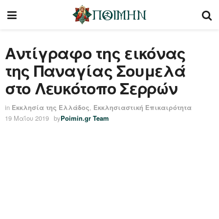
Αντίγραφο της εικόνας
της Παναγίας Σουμελά
στο Λευκότοπο Σερρών
in
Εκκλησία της Ελλάδος
,
Εκκλησιαστική Επικαιρότητα
19 Μαΐου 2019
by
Poimin.gr Team