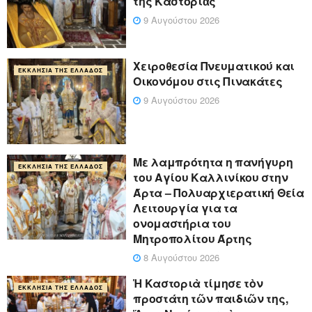
τῆς Καστοριᾶς
9 Αυγούστου 2026
Χειροθεσία Πνευματικού και
ΕΚΚΛΗΣΊΑ ΤΗΣ ΕΛΛΆΔΟΣ
Οικονόμου στις Πινακάτες
9 Αυγούστου 2026
Με λαμπρότητα η πανήγυρη
ΕΚΚΛΗΣΊΑ ΤΗΣ ΕΛΛΆΔΟΣ
του Αγίου Καλλινίκου στην
Άρτα – Πολυαρχιερατική Θεία
Λειτουργία για τα
ονομαστήρια του
Μητροπολίτου Άρτης
8 Αυγούστου 2026
Ἡ Καστοριὰ τίμησε τὸν
ΕΚΚΛΗΣΊΑ ΤΗΣ ΕΛΛΆΔΟΣ
προστάτη τῶν παιδιῶν της,