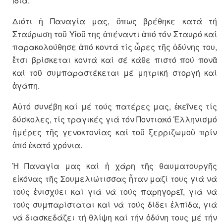
ἴδια.
Διότι ἡ Παναγία μας, ὅπως βρέθηκε κατά τή
Σταύρωση τοῦ Υἱοῦ της ἀπέναντι ἀπό τόν Σταυρό καί
παρακολούθησε ἀπό κοντά τίς ὧρες τῆς ὀδύνης του,
ἔτσι βρίσκεται κοντά καί σέ κάθε πιστό πού πονᾶ
καί τοῦ συμπαραστέκεται μέ μητρική στοργή καί
ἀγάπη.
Αὐτό συνέβη καί μέ τούς πατέρες μας, ἐκεῖνες τίς
δύσκολες, τίς τραγικές γιά τόν Ποντιακό Ἑλληνισμό
ἡμέρες τῆς γενοκτονίας καί τοῦ ξερριζωμοῦ πρίν
ἀπό ἑκατό χρόνια.
Ἡ Παναγία μας καί ἡ χάρη τῆς θαυματουργῆς
εἰκόνας τῆς Σουμελιώτισσας ἦταν μαζί τους γιά νά
τούς ἐνισχύει καί γιά νά τούς παρηγορεῖ, γιά νά
τούς συμπαρίσταται καί νά τούς δίδει ἐλπίδα, γιά
νά διασκεδάζει τή θλίψη καί τήν ὀδύνη τους μέ τήν