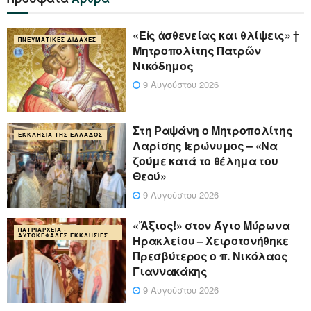
«Eἰς ἀσθενείας και θλίψεις» †
ΠΝΕΥΜΑΤΙΚΈΣ ΔΙΔΑΧΈΣ
Μητροπολίτης Πατρῶν
Νικόδημος
9 Αυγούστου 2026
Στη Ραψάνη ο Μητροπολίτης
ΕΚΚΛΗΣΊΑ ΤΗΣ ΕΛΛΆΔΟΣ
Λαρίσης Ιερώνυμος – «Να
ζούμε κατά το θέλημα του
Θεού»
9 Αυγούστου 2026
«Ἄξιος!» στον Άγιο Μύρωνα
ΠΑΤΡΙΑΡΧΕΊΑ -
ΑΥΤΟΚΈΦΑΛΕΣ ΕΚΚΛΗΣΊΕΣ
Ηρακλείου – Χειροτονήθηκε
Πρεσβύτερος ο π. Νικόλαος
Γιαννακάκης
9 Αυγούστου 2026