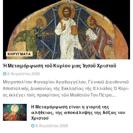
ΚΗΡΎΓΜΑΤΑ
Ἡ Μεταμόρφωση τοῦ Κυρίου μας Ἰησοῦ Χριστοῦ
6 Αυγούστου 2026
Μητροπολίτου Φαναρίου Ἀγαθαγγέλου, Γενικοῦ Διευθυντοῦ
Ἀποστολικῆς Διακονίας τῆς Ἐκκλησίας τῆς Ἑλλάδος Ὁ Κύ­ρι­
ος ἐκλέγει τούς προ­κρί­τους τῶν Μα­θη­τῶν Του Πέ­τρο,...
Η Μεταμόρφωση είναι η γιορτή της
αλήθειας, της αποκάλυψης της δόξας του
Χριστού
6 Αυγούστου 2026