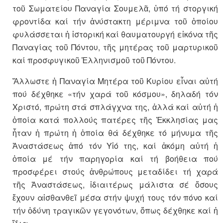
τοῦ Σωματείου Παναγία Σουμελᾶ, ὑπό τή στοργική
φροντίδα καί τήν ἀνύστακτη μέριμνα τοῦ ὁποίου
φυλάσσεται ἡ ἱστορική καί θαυματουργή εἰκόνα τῆς
Παναγίας τοῦ Πόντου, τῆς μητέρας τοῦ μαρτυρικοῦ
καί προσφυγικοῦ Ἑλληνισμοῦ τοῦ Πόντου.
Ἄλλωστε ἡ Παναγία Μητέρα τοῦ Κυρίου εἶναι αὐτή
πού δέχθηκε «τήν χαρά τοῦ κόσμου», δηλαδή τόν
Χριστό, πρώτη στά σπλάγχνα της, ἀλλά καί αὐτή ἡ
ὁποία κατά πολλούς πατέρες τῆς Ἐκκλησίας μας
ἦταν ἡ πρώτη ἡ ὁποία θά δέχθηκε τό μήνυμα τῆς
Ἀναστάσεως ἀπό τόν Υἱό της, καί ἀκόμη αὐτή ἡ
ὁποία μέ τήν παρηγορία καί τή βοήθεια πού
προσφέρει στούς ἀνθρώπους μεταδίδει τή χαρά
τῆς Ἀναστάσεως, ἰδιαιτέρως μάλιστα σέ ὅσους
ἔχουν αἰσθανθεῖ μέσα στήν ψυχή τους τόν πόνο καί
τήν ὀδύνη τραγικῶν γεγονότων, ὅπως δέχθηκε καί ἡ