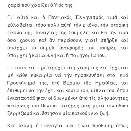
χαρά πού χαρίζει ὁ Υἱός της.
Γι᾽ αὐτό καί ὁ Ποντιακός Ἑλληνισμός τιμᾶ καί
εὐλαβεῖται τόσο πολύ αὐτή τήν εἰκόνα, τήν ἱστορική
εἰκόνα τῆς Παναγίας τῆς Σουμελᾶ, καί θά τήν τιμᾶ
ὅσα χρόνια καί ἄν περάσουν, γιατί ὑπῆρξε καί
ὑπάρχει τό σημεῖο ἀναφορᾶς του, ὑπῆρξε καί
ὑπάρχει ἡ καταφυγή καί ἡ παρηγορία του.
Γι᾽ αὐτό καί προστρέχει στή χάρη της καί ἔρχεται
μέ κάθε εὐκαιρία νά τήν προσκυνήσει στό Ἱερό
Προσκύνημά της, στό Βέρμιο τῆς Ἠμαθίας, καί
ἐπιθυμεῖ νά τήν ἔχει καί κοντά του, δίπλα του, ὅπου
ἐγκαταστάθηκαν οἱ διωγμένοι ἀπό τίς ἀλησμόνητες
πατρίδες τοῦ Πόντου πατέρες μας μετά τόν ἄδικο
ξερριζωμό καί ἔστησαν μία καινούργια ζωή.
Καί ἀκόμη, ἡ Παναγία μας εἶναι πρόθυμη, ὅπως