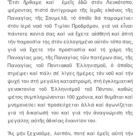
Ἔτσι ἤρθαμε καί ἐμεῖς ἐδῶ στόν Λευκότοπο,
φέροντας πιστό ἀντίγραφο τῆς ἱερᾶς εἰκόνος τῆς
Παναγίας τῆς Σουμελᾶ, τό ὁποῖο θά παραμείνει
στόν ἱερό ναό τοῦ Τιμίου Προδρόμου, γιά νά εἶναι
πάντοτε κοντά σας καί νά ἔχετε αἰσθητή καί ἁπτή
τήν παρουσία της στόν εὐλογημένο αὐτόν τόπο σας,
γιά νά ἔχετε τήν προστασία καί τή χάρη τῆς
Παναγίας μας, τῆς Παναγίας τῶν πατέρων σας, τῆς
Παναγίας τοῦ Ποντιακοῦ Ἑλληνισμοῦ, ὁ ὁποῖος
στρέφει καί πάλι σέ λίγες ἡμέρες τόν νοῦ καί τήν
ψυχή του στή μεγάλη καταστροφή, στή ἐγκληματική
γενοκτονία τοῦ Ἑλληνισμοῦ τοῦ Πόντου, καθώς
φέτος συμπληρώνονται 100 χρόνια, καί θυμᾶται καί
μνημονεύει καί προσεύχεται ἀλλά καί ἀγωνίζεται
γιά τή δικαίωσή του καί γιά τήν ἀναγνώριση τῆς
μεγάλης αὐτῆς ἀδικίας ἐναντίον του.
Ἄς μήν ξεχνοῦμε, λοιπόν, ποτέ καί ἐμεῖς αὐτή τήν