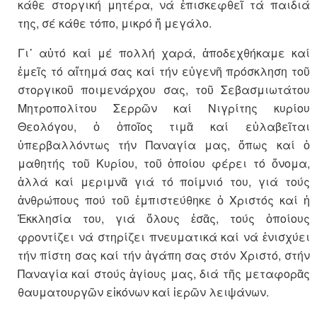
κάθε στοργική μητέρα, νά ἐπισκεφθεῖ τά παιδιά
της, σέ κάθε τόπο, μικρό ἤ μεγάλο.
Γι᾽ αὐτό καί μέ πολλή χαρά, ἀποδεχθήκαμε καί
ἐμεῖς τό αἴτημά σας καί τήν εὐγενῆ πρόσκληση τοῦ
στοργικοῦ ποιμενάρχου σας, τοῦ Σεβασμιωτάτου
Μητροπολίτου Σερρῶν καί Νιγρίτης κυρίου
Θεολόγου, ὁ ὁποῖος τιμᾶ καί εὐλαβεῖται
ὑπερβαλλόντως τήν Παναγία μας, ὅπως καί ὁ
μαθητής τοῦ Κυρίου, τοῦ ὁποίου φέρει τό ὄνομα,
ἀλλά καί μεριμνᾶ γιά τό ποίμνιό του, γιά τούς
ἀνθρώπους πού τοῦ ἐμπιστεύθηκε ὁ Χριστός καί ἡ
Ἐκκλησία του, γιά ὅλους ἐσᾶς, τούς ὁποίους
φροντίζει νά στηρίζει πνευματικά καί νά ἐνισχύει
τήν πίστη σας καί τήν ἀγάπη σας στόν Χριστό, στήν
Παναγία καί στούς ἁγίους μας, διά τῆς μεταφορᾶς
θαυματουργῶν εἰκόνων καί ἱερῶν λειψάνων.