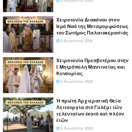
6 Αυγούστου 2026
Χειροτονία Διακόνου στον
ΕΚΚΛΗΣΊΑ ΤΗΣ ΕΛΛΆΔΟΣ
Ιερό Ναό της Μεταμορφώσεως
του Σωτήρος Παλαιοκερασιάς
6 Αυγούστου 2026
Xειροτονία Πρεσβυτέρου στην
ΕΚΚΛΗΣΊΑ ΤΗΣ ΕΛΛΆΔΟΣ
Ι. Μητρόπολη Μαντινείας και
Κυνουρίας
6 Αυγούστου 2026
Ἡ πρώτη Ἀρχιερατικὴ Θεία
ΕΚΚΛΗΣΊΑ ΤΗΣ ΕΛΛΆΔΟΣ
Λειτουργία στὸ Γολέμι τῶν
τελευταίων ἑκατὸ καὶ πλέον
ἐτῶν
6 Αυγούστου 2026