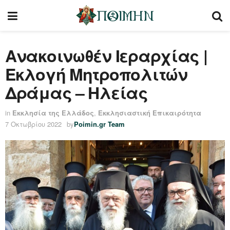
Ανακοινωθέν Ιεραρχίας |
Eκλογή Μητροπολιτών
Δράμας – Ηλείας
in
Εκκλησία της Ελλάδος
,
Εκκλησιαστική Επικαιρότητα
7 Οκτωβρίου 2022
by
Poimin.gr Team