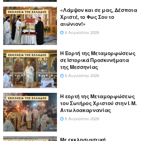
«Λάμψον και σε μας, Δέσποτα
ΕΚΚΛΗΣΊΑ ΤΗΣ ΕΛΛΆΔΟΣ
Χριστέ, το Φως Σου το
αιώνιον!»
6 Αυγούστου 2026
Η Εορτή της Μεταμορφώσεως
ΕΚΚΛΗΣΊΑ ΤΗΣ ΕΛΛΆΔΟΣ
σε Ιστορικά Προσκυνήματα
της Μεσσηνίας
6 Αυγούστου 2026
Η εορτή της Μεταμορφώσεως
ΕΚΚΛΗΣΊΑ ΤΗΣ ΕΛΛΆΔΟΣ
του Σωτήρος Χριστού στην Ι. Μ.
Αιτωλοακαρνανίας
6 Αυγούστου 2026
Με εκκλησιαστική