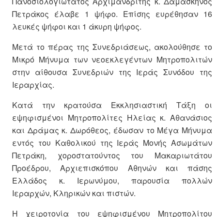
Πανοσιολογιώτατος Αρχιμανδρίτης κ. Δαμασκηνός
Πετράκος έλαβε 1 ψήφο. Επίσης ευρέθησαν 16
λευκές ψήφοι και 1 άκυρη ψήφος.
Μετά το πέρας της Συνεδριάσεως, ακολούθησε το
Μικρό Μήνυμα των νεοεκλεγέντων Μητροπολιτών
στην αίθουσα Συνεδριών της Ιεράς Συνόδου της
Ιεραρχίας.
Κατά την κρατούσα Εκκλησιαστική Τάξη οι
εψηφισμένοι Μητροπολίτες Ηλείας κ. Αθανάσιος
και Δράμας κ. Δωρόθεος, έδωσαν το Μέγα Μήνυμα
εντός του Καθολικού της Ιεράς Μονής Ασωμάτων
Πετράκη, χοροστατούντος του Μακαριωτάτου
Προέδρου, Αρχιεπισκόπου Αθηνών και πάσης
Ελλάδος κ. Ιερωνύμου, παρουσία πολλών
Ιεραρχών, Κληρικών και πιστών.
Η χειροτονία του εψηφισμένου Μητροπολίτου