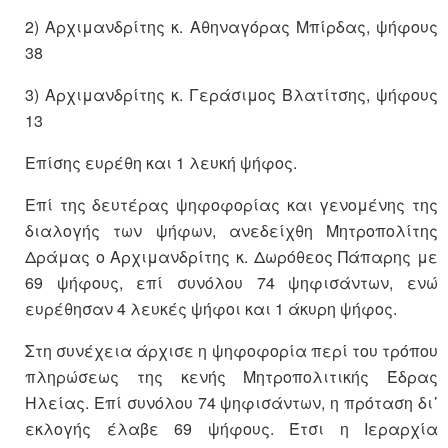
2) Αρ­χι­μαν­δρί­της κ. Αθηναγόρας Μπίρδας, ψήφους
38
3) Αρ­χι­μαν­δρί­της κ. Γεράσιμος Βλατίτσης, ψήφους
13
Επίσης ευρέθη και 1 λευκή ψήφος.
Επί της δευτέρας ψηφοφορίας και γενομένης της
διαλογής των ψήφων, ανεδείχθη Μητροπολίτης
Δράμας ο Αρχιμανδρίτης κ. Δωρόθεος Πάπαρης με
69 ψήφους, επί συνόλου 74 ψηφισάντων, ενώ
ευρέθησαν 4 λευκές ψήφοι και 1 άκυρη ψήφος.
Στη συνέχεια άρχισε η ψηφοφορία περί του τρόπου
πληρώσεως της κενής Μητροπολιτικής Έδρας
Ηλείας. Επί συνόλου 74 ψηφισάντων, η πρόταση δι᾽
εκλο­γής έλαβε 69 ψήφους. Έτσι η Ιεραρχία