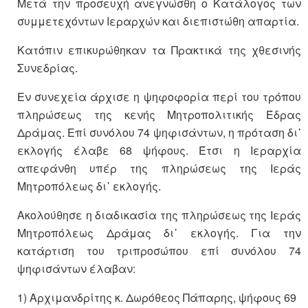
Μετά την προσευχή ανεγνώσθη ο Κατάλογος των
συμμετεχόντων Ιεραρχών και διεπιστώθη απαρτία.
Κατόπιν επικυρώθηκαν τα Πρακτικά της χθεσινής
Συνεδρίας.
Εν συνεχεία άρχισε η ψηφοφορία περί του τρόπου
πληρώσεως της κενής Μητροπολιτικής Έδρας
Δράμας. Επί συνόλου 74 ψηφισάντων, η πρόταση δι᾽
εκλο­γής έλαβε 68 ψήφους. Έτσι η Ιεραρχία
απεφάνθη υπέρ της πληρώσεως της Ιεράς
Μητροπόλεως δι᾽ εκλο­γής.
Ακολούθησε η διαδικασία της πληρώσεως της Ιεράς
Μητροπόλεως Δράμας δι᾽ εκλο­γής. Για την
κατάρτιση του τριπροσώπου επί συνόλου 74
ψηφισάντων έλαβαν:
1) Αρ­χι­μαν­δρί­της κ. Δωρόθεος Πάπαρης, ψήφους 69