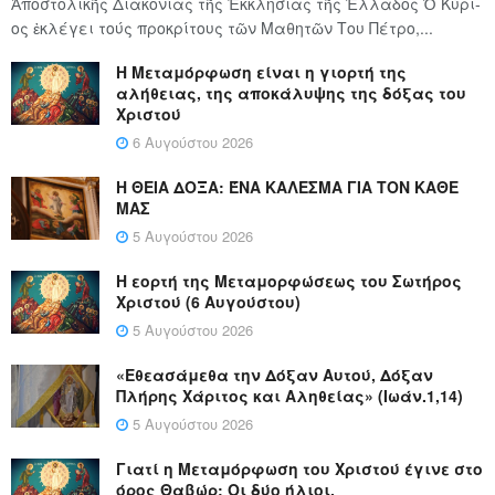
Ἀποστολικῆς Διακονίας τῆς Ἐκκλησίας τῆς Ἑλλάδος Ὁ Κύ­ρι­
ος ἐκλέγει τούς προ­κρί­τους τῶν Μα­θη­τῶν Του Πέ­τρο,...
Η Μεταμόρφωση είναι η γιορτή της
αλήθειας, της αποκάλυψης της δόξας του
Χριστού
6 Αυγούστου 2026
Η ΘΕΙΑ ΔΟΞΑ: ΈΝΑ ΚΑΛΕΣΜΑ ΓΙΑ ΤΟΝ ΚΑΘΕ
ΜΑΣ
5 Αυγούστου 2026
Η εορτή της Μεταμορφώσεως του Σωτήρος
Χριστού (6 Αυγούστου)
5 Αυγούστου 2026
«Εθεασάμεθα την Δόξαν Αυτού, Δόξαν
Πλήρης Χάριτος και Αληθείας» (Ιωάν.1,14)
5 Αυγούστου 2026
Γιατί η Μεταμόρφωση του Χριστού έγινε στο
όρος Θαβώρ; Οι δύο ήλιοι.