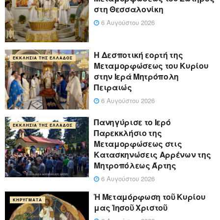
στη Θεσσαλονίκη
6 Αυγούστου 2026
Η Δεσποτική εορτή της
ΕΚΚΛΗΣΊΑ ΤΗΣ ΕΛΛΆΔΟΣ
Μεταμορφώσεως του Κυρίου
στην Ιερά Μητρόπολη
Πειραιώς
6 Αυγούστου 2026
Πανηγύρισε το Ιερό
ΕΚΚΛΗΣΊΑ ΤΗΣ ΕΛΛΆΔΟΣ
Παρεκκλήσιο της
Μεταμορφώσεως στις
Κατασκηνώσεις Αρρένων της
Μητροπόλεως Άρτης
6 Αυγούστου 2026
Ἡ Μεταμόρφωση τοῦ Κυρίου
ΚΗΡΎΓΜΑΤΑ
μας Ἰησοῦ Χριστοῦ