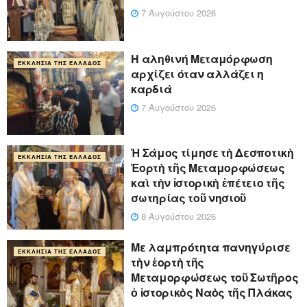
7 Αυγούστου 2026
Η αληθινή Μεταμόρφωση
ΕΚΚΛΗΣΊΑ ΤΗΣ ΕΛΛΆΔΟΣ
αρχίζει όταν αλλάζει η
καρδιά
7 Αυγούστου 2026
Ἡ Σάμος τίμησε τὴ Δεσποτικὴ
ΕΚΚΛΗΣΊΑ ΤΗΣ ΕΛΛΆΔΟΣ
Ἑορτὴ τῆς Μεταμορφώσεως
καὶ τὴν ἱστορικὴ ἐπέτειο τῆς
σωτηρίας τοῦ νησιοῦ
8 Αυγούστου 2026
Με λαμπρότητα πανηγύρισε
ΕΚΚΛΗΣΊΑ ΤΗΣ ΕΛΛΆΔΟΣ
τὴν ἑορτὴ τῆς
Μεταμορφώσεως τοῦ Σωτῆρος
ὁ ἱστορικὸς Ναὸς τῆς Πλάκας