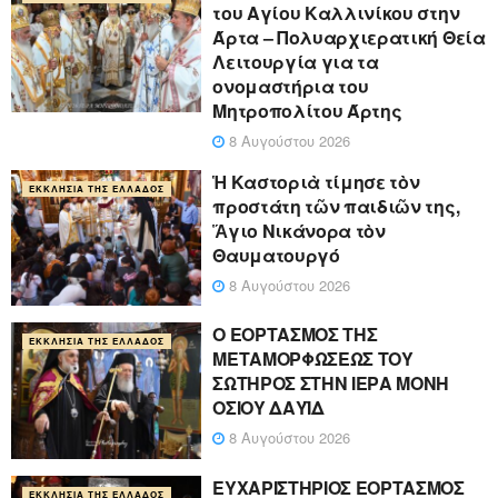
του Αγίου Καλλινίκου στην
Άρτα – Πολυαρχιερατική Θεία
Λειτουργία για τα
ονομαστήρια του
Μητροπολίτου Άρτης
8 Αυγούστου 2026
Ἡ Καστοριὰ τίμησε τὸν
ΕΚΚΛΗΣΊΑ ΤΗΣ ΕΛΛΆΔΟΣ
προστάτη τῶν παιδιῶν της,
Ἅγιο Νικάνορα τὸν
Θαυματουργό
8 Αυγούστου 2026
Ο ΕΟΡΤΑΣΜΟΣ ΤΗΣ
ΕΚΚΛΗΣΊΑ ΤΗΣ ΕΛΛΆΔΟΣ
ΜΕΤΑΜΟΡΦΩΣΕΩΣ ΤΟΥ
ΣΩΤΗΡΟΣ ΣΤΗΝ ΙΕΡΑ ΜΟΝΗ
ΟΣΙΟΥ ΔΑΥΪΔ
8 Αυγούστου 2026
ΕΥΧΑΡΙΣΤΗΡΙΟΣ ΕΟΡΤΑΣΜΟΣ
ΕΚΚΛΗΣΊΑ ΤΗΣ ΕΛΛΆΔΟΣ