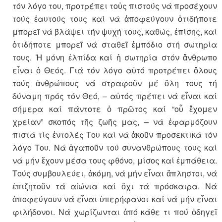
τόν λόγο του, προτρέπει τοὐς πιστούς νά προσέχουν
τούς ἑαυτούς τους καί νά ἀποφεύγουν ὁτιδήποτε
μπορεῖ νά βλάψει τήν ψυχή τους, καθώς, ἐπίσης, καί
ὁτιδήποτε μπορεῖ νά σταθεῖ ἐμπόδιο στή σωτηρία
τους. Ἡ μόνη ἐλπίδα καί ἡ σωτηρία στόν ἄνθρωπο
εἶναι ὁ Θεός. Γιά τόν λόγο αὐτό προτρέπει ὅλους
τούς ἀνθρώπους νά στραφοῦν μέ ὅλη τους τή
δύναμη πρός τόν Θεό, – αὐτός πρέπει νά εἶναι καί
σήμερα καί πάντοτε ὁ πρῶτος καί “οὗ ἔχομεν
χρείαν” σκοπός τῆς ζωῆς μας, – νά ἐφαρμόζουν
πιστά τίς ἐντολές Του καί νά ἀκοῦν προσεκτικά τόν
λόγο Του. Νά ἀγαποῦν τού συνανθρώπους τους καί
νά μήν ἔχουν μέσα τους φθόνο, μίσος καί ἐμπάθεια.
Τούς συμβουλεύει, ἀκόμη, νά μήν εἶναι ἄπληστοι, νά
ἐπιζητοῦν τά αἰώνια καί ὄχι τά πρόσκαιρα. Νά
ἀποφεύγουν νά εἶναι ὑπερήφανοι καί νά μήν εἶναι
φιλήδονοι. Νά χωρίζωνται ἀπό κάθε τι πού ὁδηγεῖ