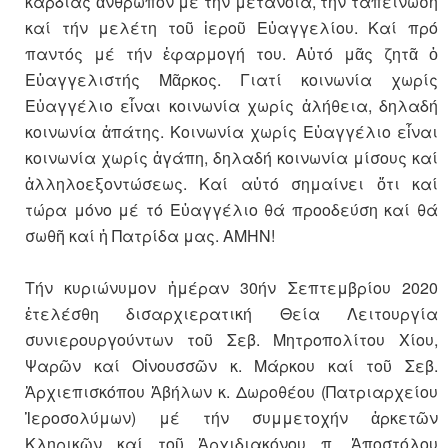
καρδίας ἄνθρωπον μέ τήν μετάνοια, τήν ταπείνωση
καί τήν μελέτη τοῦ ἱεροῦ Εὐαγγελίου. Καί πρό
παντός μέ τήν ἐφαρμογή του. Αὐτό μᾶς ζητᾶ ὁ
Εὐαγγελιστής Μᾶρκος. Γιατί κοινωνία χωρίς
Εὐαγγέλιο εἶναι κοινωνία χωρίς ἀλήθεια, δηλαδή
κοινωνία ἀπάτης. Κοινωνία χωρίς Εὐαγγέλιο εἶναι
κοινωνία χωρίς ἀγάπη, δηλαδή κοινωνία μίσους καί
ἀλληλοεξοντώσεως. Καί αὐτό σημαίνει ὅτι καί
τώρα μόνο μέ τό Εὐαγγέλιο θά προοδεύση καί θά
σωθῆ καί ἡ Πατρίδα μας. ΑΜΗΝ!
Τήν κυριώνυμον ἡμέραν 30ήν Σεπτεμβρίου 2020
ἐτελέσθη δισαρχιερατική Θεία Λειτουργία
συνιερουργούντων τοῦ Σεβ. Μητροπολίτου Χίου,
Ψαρῶν καί Οἰνουσσῶν κ. Μάρκου καί τοῦ Σεβ.
Ἀρχιεπισκόπου Ἀβήλων κ. Δωροθέου (Πατριαρχείου
Ἱεροσολύμων) μέ τήν συμμετοχήν ἀρκετῶν
Κληρικῶν καί τοῦ Ἀρχιδιακόνου π. Ἀποστόλου