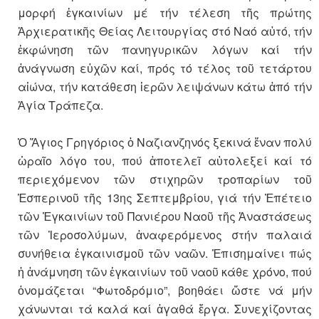
μορφή ἐγκαινίων μέ τήν τέλεση τῆς πρώτης
Ἀρχιερατικῆς Θείας Λειτουργίας στό Ναό αὐτό, τήν
ἐκφώνηση τῶν πανηγυρικῶν λόγων καί τήν
ἀνάγνωση εὐχῶν καί, πρός τό τέλος τοῦ τετάρτου
αἰώνα, τήν κατάθεση ἱερῶν λειψάνων κάτω ἀπό τήν
Ἁγία Τράπεζα.
Ὁ Ἅγιος Γρηγόριος ὁ Ναζιανζηνός ξεκινά ἕναν πολύ
ὡραῖο λόγο του, πού ἀποτελεῖ αὐτολεξεί καί τό
περιεχόμενον τῶν στιχηρῶν τροπαρίων τοῦ
Ἑσπερινοῦ τῆς 13ης Σεπτεμβρίου, γιά τήν Ἐπέτειο
τῶν Ἐγκαινίων τοῦ Πανιέρου Ναοῦ τῆς Ἀναστάσεως
τῶν Ἱεροσολύμων, ἀναφερόμενος στήν παλαιά
συνήθεια ἐγκαινισμοῦ τῶν ναῶν. Ἐπισημαίνει πώς
ἡ ἀνάμνηση τῶν ἐγκαινίων τοῦ ναοῦ κάθε χρόνο, πού
ὀνομάζεται “Φωτοδρόμιο”, βοηθάει ὥστε νά μήν
χάνωνται τά καλά καί ἀγαθά ἔργα. Συνεχίζοντας