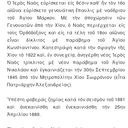
Ὁ Ἱερὸς Ναὸς εὑρίσκεται εἰς θέσιν καθ’ ἥν τὸν 16ο
αἰῶνα εὑρίσκετο γενουάτικη ἔπαυλις μὲ ναΰδριον
τοῦ Ἁγίου Μάρκου. Μὲ τὴν ἀποχώρησιν τῶν
Γενουατῶν ἀπὸ τὴν Χίον, ὁ Ναὸς περιέρχεται εἰς
τοὺς Ὀρθόδοξους καὶ εἰς τά τέλη τοῦ 18ου αἰῶνος
εἶναι δίκλιτος μὲ παράβημα τοῦ Ἁγίου
Κωνσταντίνου. Κατεστράφη κατά τὴν σφαγὴν τῆς
Χίου τὸ 1822 καὶ, ἐν συνεχείᾳ, ἀνηγέρθη νέος Ἱερὸς
Ναὸς τρίκλιτος μὲ νέον παράβημα τοῦ Ἁγίου
Νικολάου καὶ ἐγκαινιάζεται τήν 30ήν Σεπτεμβρίου
1845 ἀπὸ τὸν Μητροπολίτην Χίου Σωφρόνιον (εἶτα
Πατριάρχην Ἀλεξανδρείας).
Ὑπέστη φοβεράς ζημίας κατά τόν σεισμὸν τοῦ 1881
καὶ ἀνεκαινίσθη καὶ ἐνεκαινιάσθη τήν 25ην
Ἀπριλίου 1889.