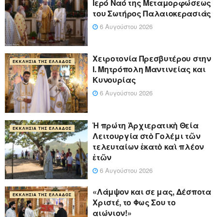
Ιερό Ναό της Μεταμορφώσεως
του Σωτήρος Παλαιοκερασιάς
6 Αυγούστου 2026
Xειροτονία Πρεσβυτέρου στην
ΕΚΚΛΗΣΊΑ ΤΗΣ ΕΛΛΆΔΟΣ
Ι. Μητρόπολη Μαντινείας και
Κυνουρίας
6 Αυγούστου 2026
Ἡ πρώτη Ἀρχιερατικὴ Θεία
ΕΚΚΛΗΣΊΑ ΤΗΣ ΕΛΛΆΔΟΣ
Λειτουργία στὸ Γολέμι τῶν
τελευταίων ἑκατὸ καὶ πλέον
ἐτῶν
6 Αυγούστου 2026
«Λάμψον και σε μας, Δέσποτα
ΕΚΚΛΗΣΊΑ ΤΗΣ ΕΛΛΆΔΟΣ
Χριστέ, το Φως Σου το
αιώνιον!»