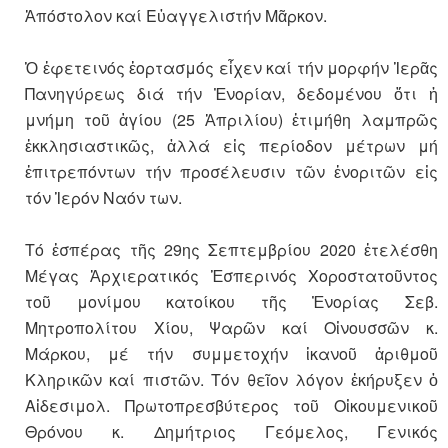
Ἀπόστολον καί Εὐαγγελιστήν Μᾶρκον.
Ὁ ἐφετεινός ἑορτασμός εἶχεν καί τήν μορφήν Ἱερᾶς
Πανηγύρεως διά τήν Ἐνορίαν, δεδομένου ὅτι ἡ
μνήμη τοῦ ἁγίου (25 Ἀπριλίου) ἐτιμήθη λαμπρῶς
ἐκκλησιαστικῶς, ἀλλά εἰς περίοδον μέτρων μή
ἐπιτρεπόντων τήν προσέλευσιν τῶν ἐνοριτῶν εἰς
τόν Ἱερόν Ναόν των.
Τό ἑσπέρας τῆς 29ης Σεπτεμβρίου 2020 ἐτελέσθη
Μέγας Ἀρχιερατικός Ἑσπερινός Χοροστατοῦντος
τοῦ μονίμου κατοίκου τῆς Ἐνορίας Σεβ.
Μητροπολίτου Χίου, Ψαρῶν καί Οἰνουσσῶν κ.
Μάρκου, μέ τήν συμμετοχήν ἱκανοῦ ἀριθμοῦ
Κληρικῶν καί πιστῶν. Τόν θεῖον λόγον ἐκήρυξεν ὁ
Αἰδεσιμολ. Πρωτοπρεσβύτερος τοῦ Οἰκουμενικοῦ
Θρόνου κ. Δημήτριος Γεόμελος, Γενικός