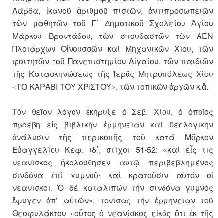
Λάρδα, ἱκανοῦ ἀριθμοῦ πιστῶν, ἀντιπροσωπειῶν
τῶν μαθητῶν τοῦ Γ΄ Δημοτικοῦ Σχολείου Ἁγίου
Μάρκου Βροντάδου, τῶν σπουδαστῶν τῶν ΑΕΝ
Πλοιάρχων Οἰνουσσῶν καί Μηχανικῶν Χίου, τῶν
φοιτητῶν τοῦ Πανεπιστημίου Αἰγαίου, τῶν παιδιῶν
τῆς Κατασκηνώσεως τῆς Ἱερᾶς Μητροπόλεως Χίου
«ΤΟ ΚΑΡΑΒΙ ΤΟΥ ΧΡΙΣΤΟΥ», τῶν τοπικῶν ἀρχῶν κ.ἄ.
Τόν θεῖον λόγον ἐκήρυξε ὁ Σεβ. Χίου, ὁ ὁποῖος
προέβη εἰς βιβλικήν ἑρμηνείαν καί θεολογικήν
ἀνάλυσιν τῆς περικοπῆς τοῦ κατά Μᾶρκον
Εὐαγγελίου Κεφ. ιδ΄, στίχοι 51-52: «καί εἷς τις
νεανίσκος ἠκολούθησεν αὐτῷ περιβεβλημένος
σινδόνα ἐπί γυμνοῦ∙ καί κρατοῦσιν αὐτόν οἱ
νεανίσκοι. Ὁ δέ καταλιπών τήν σινδόνα γυμνός
ἔφυγεν ἀπ’ αὐτῶν», τονίσας τήν ἑρμηνείαν τοῦ
Θεοφυλάκτου «οὗτος ὁ νεανίσκος εἰκός ὅτι ἐκ τῆς