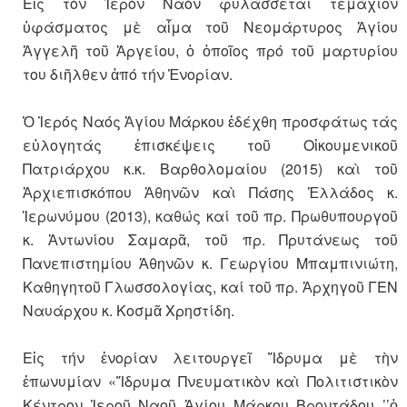
Εἰς τὸν Ἱερὸν Ναὸν φυλάσσεται τεμάχιον
ὑφάσματος μὲ αἷμα τοῦ Νεομάρτυρος Ἁγίου
Ἀγγελῆ τοῦ Ἀργείου, ὁ ὁποῖος πρό τοῦ μαρτυρίου
του διῆλθεν ἀπό τήν Ἐνορίαν.
Ὁ Ἱερός Ναός Ἁγίου Μάρκου ἐδέχθη προσφάτως τάς
εὐλογητάς ἐπισκέψεις τοῦ Οἰκουμενικοῦ
Πατριάρχου κ.κ. Βαρθολομαίου (2015) καὶ τοῦ
Ἀρχιεπισκόπου Ἀθηνῶν καὶ Πάσης Ἑλλάδος κ.
Ἱερωνύμου (2013), καθώς καί τοῦ πρ. Πρωθυπουργοῦ
κ. Ἀντωνίου Σαμαρᾶ, τοῦ πρ. Πρυτάνεως τοῦ
Πανεπιστημίου Ἀθηνῶν κ. Γεωργίου Μπαμπινιώτη,
Καθηγητοῦ Γλωσσολογίας, καί τοῦ πρ. Ἀρχηγοῦ ΓΕΝ
Ναυάρχου κ. Κοσμᾶ Χρηστίδη.
Εἰς τήν ἐνορίαν λειτουργεῖ Ἵδρυμα μὲ τὴν
ἐπωνυμίαν «Ἵδρυμα Πνευματικὸν καὶ Πολιτιστικὸν
Κέντρον Ἱεροῦ Ναοῦ Ἁγίου Μάρκου Βροντάδου ’’ὁ