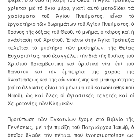
χρίεται μέ τό ἅγιο μύρο, γιατί αὐτό μεταδίδει τά
χαρίσματα τοῦ Ἁγίου Πνεύματος, εἶναι τό
ἐργαστήριο τῶν δωρημάτων τοῦ Ἁγίου Πνεύματος, ὁ
θρόνος τῆς δόξας τοῦ Θεοῦ, τό μνῆμα, ὁ τάφος καί ἡ
ἀνάσταση τοῦ Χριστοῦ. Ἐπάνω στήν Ἁγία Τράπεζα
τελεῖται τό μυστήριο τῶν μυστηρίων, τῆς Θείας
Ευχαριστίας, πού ἐξαγγέλει τήν διά τῆς θυσίας τοῦ
Χριστοῦ θριαμβευτική καί ὁριστική νίκη ἐπί τοῦ
θανάτου καί τήν ἐμπειρία τῆς χαρᾶς τῆς
ἀναστάσεως καί τῆς αἰωνίου ζωῆς καί μακαριότητος
(αὐτό ἄλλωστε εἶναι τό μήνυμα τοῦ καινοδιαθηκικοῦ
Ναοῦ), ὡς καί ὅλες οἱ ἁγιαστικές τελετές καί οἱ
Χειροτονίες τῶν Κληρικῶν.
Προτύπωση τῶν Ἐγκαινίων ἔχομε στό Βιβλίο τῆς
Γενέσεως, μέ τήν πράξη τοῦ Πατριάρχου Ἰακώβ, ὁ
ὁποῖος ἔλαβε τήν πέτρα, πού ἐχρησιμοποίησε ὡς