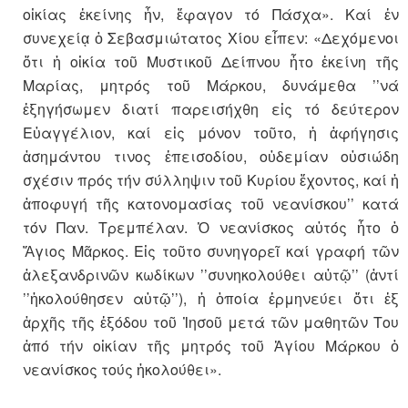
οἰκίας ἐκείνης ἦν, ἔφαγον τό Πάσχα». Καί ἐν
συνεχείᾳ ὁ Σεβασμιώτατος Χίου εἶπεν: «Δεχόμενοι
ὅτι ἡ οἰκία τοῦ Μυστικοῦ Δείπνου ἦτο ἐκείνη τῆς
Μαρίας, μητρός τοῦ Μάρκου, δυνάμεθα ’’νά
ἐξηγήσωμεν διατί παρεισήχθη εἰς τό δεύτερον
Εὐαγγέλιον, καί εἰς μόνον τοῦτο, ἡ ἀφήγησις
ἀσημάντου τινος ἐπεισοδίου, οὐδεμίαν οὐσιώδη
σχέσιν πρός τήν σύλληψιν τοῦ Κυρίου ἔχοντος, καί ἡ
ἀποφυγή τῆς κατονομασίας τοῦ νεανίσκου’’ κατά
τόν Παν. Τρεμπέλαν. Ὁ νεανίσκος αὐτός ἦτο ὁ
Ἅγιος Μᾶρκος. Εἰς τοῦτο συνηγορεῖ καί γραφή τῶν
ἀλεξανδρινῶν κωδίκων ’’συνηκολούθει αὐτῷ’’ (ἀντί
’’ἠκολούθησεν αὐτῷ’’), ἡ ὁποία ἑρμηνεύει ὅτι ἐξ
ἀρχῆς τῆς ἐξόδου τοῦ Ἰησοῦ μετά τῶν μαθητῶν Του
ἀπό τήν οἰκίαν τῆς μητρός τοῦ Ἁγίου Μάρκου ὁ
νεανίσκος τούς ἠκολούθει».