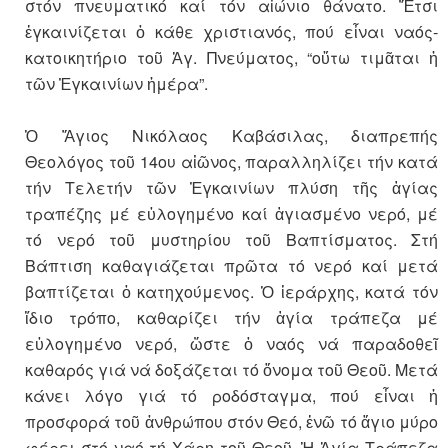
στόν πνευματικό καί τόν αἰώνιο θάνατο. Ἔτσι
ἐγκαινίζεται ὁ κάθε χριστιανός, πού εἶναι ναός-
κατοικητήριο τοῦ Ἁγ. Πνεύματος, “οὕτω τιμᾶται ἡ
τῶν Ἐγκαινίων ἡμέρα”.
Ὁ Ἅγιος Νικόλαος Καβάσιλας, διαπρεπής
Θεολόγος τοῦ 14ου αἰῶνος, παραλληλίζει τήν κατά
τήν Τελετήν τῶν Ἐγκαινίων πλύση τῆς ἁγίας
τραπέζης μέ εὐλογημένο καί ἁγιασμένο νερό, μέ
τό νερό τοῦ μυστηρίου τοῦ Βαπτίσματος. Στή
Βάπτιση καθαγιάζεται πρῶτα τό νερό καί μετά
βαπτίζεται ὁ κατηχούμενος. Ὁ ἱεράρχης, κατά τόν
ἴδιο τρόπο, καθαρίζει τήν ἁγία τράπεζα μέ
εὐλογημένο νερό, ὥστε ὁ ναός νά παραδοθεῖ
καθαρός γιά νά δοξάζεται τό ὄνομα τοῦ Θεοῦ. Μετά
κάνει λόγο γιά τό ροδόσταγμα, πού εἶναι ἡ
προσφορά τοῦ ἀνθρώπου στόν Θεό, ἐνῶ τό ἅγιο μύρο
φέρει στό ναό τή Χάρη τοῦ Θεοῦ. Ἡ Ἁγία Τράπεζα