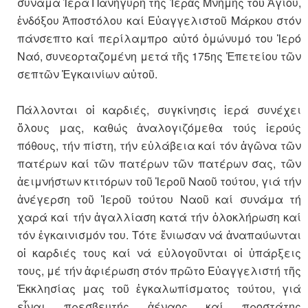
συνάμα Ἱερά Πανήγυρη τῆς Ἱερᾶς Μνήμης τοῦ Ἁγίου,
ἐνδόξου Ἀποστόλου καί Εὐαγγελιστοῦ Μάρκου στόν
πάνσεπτο καί περίλαμπρο αὐτό ὁμώνυμό του Ἱερό
Ναό, συνεορταζομένη μετά τῆς 175ης Ἐπετείου τῶν
σεπτῶν Ἐγκαινίων αὐτοῦ.
Πάλλονται οἱ καρδιές, συγκίνησις ἱερά συνέχει
ὅλους μας, καθώς ἀναλογιζόμεθα τούς ἱερούς
πόθους, τήν πίστη, τήν εὐλάβεια καί τόν ἀγῶνα τῶν
πατέρων καί τῶν πατέρων τῶν πατέρων σας, τῶν
ἀειμνήστων κτιτόρων τοῦ Ἱεροῦ Ναοῦ τούτου, γιά τήν
ἀνέγερση τοῦ Ἱεροῦ τούτου Ναοῦ καί συνάμα τή
χαρά καί τήν ἀγαλλίαση κατά τήν ὁλοκλήρωση καί
τόν ἐγκαινισμόν του. Τότε ἔνιωσαν νά ἀναπαύωνται
οἱ καρδιές τους καί νά εὐλογοῦνται οἱ ὑπάρξεις
τους, μέ τήν ἀφιέρωση στόν πρῶτο Εὐαγγελιστή τῆς
Ἐκκλησίας μας τοῦ ἐγκαλωπίσματος τούτου, γιά
εἶναι πρεσβευτής ἀέναος καί προστάτης