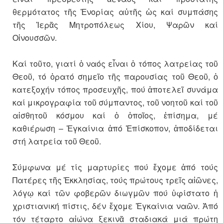
θερμότατος τῆς Ἐνορίας αὐτῆς ὡς καί συμπάσης
τῆς Ἱερᾶς Μητροπόλεως Χίου, Ψαρῶν καί
Οἰνουσσῶν.
Καί τοῦτο, γιατί ὁ ναός εἶναι ὁ τόπος λατρείας τοῦ
Θεοῦ, τό ὁρατό σημεῖο τῆς παρουσίας τοῦ Θεοῦ, ὁ
κατεξοχήν τόπος προσευχῆς, πού ἀποτελεῖ συνάμα
καί μικρογραφία τοῦ σύμπαντος, τοῦ νοητοῦ καί τοῦ
αἰσθητοῦ κόσμου καί ὁ ὁποῖος, ἐπίσημα, μέ
καθιέρωση – Ἐγκαίνια ἀπό Ἐπίσκοπον, ἀποδίδεται
στή λατρεία τοῦ Θεοῦ.
Σύμφωνα μέ τίς μαρτυρίες πού ἔχομε ἀπό τούς
Πατέρες τῆς Ἐκκλησίας, τούς πρώτους τρεῖς αἰῶνες,
λόγῳ καί τῶν φοβερῶν διωγμῶν πού ὑφίστατο ἡ
χριστιανική πίστις, δέν ἔχομε Ἐγκαίνια ναῶν. Ἀπό
τόν τέταρτο αἰώνα ξεκινᾶ σταδιακά μιά πρώτη