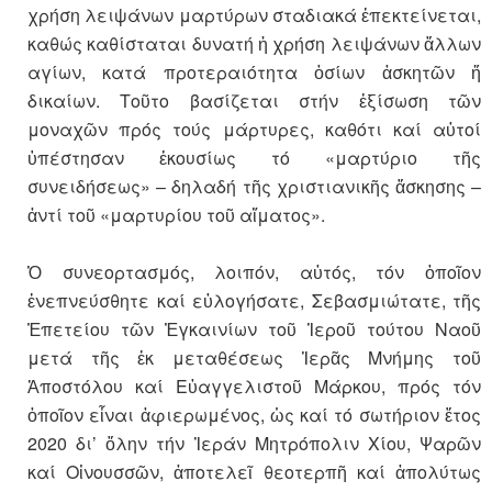
χρήση λειψάνων μαρτύρων σταδιακά ἐπεκτείνεται,
καθώς καθίσταται δυνατή ἡ χρήση λειψάνων ἄλλων
αγίων, κατά προτεραιότητα ὁσίων ἀσκητῶν ἤ
δικαίων. Τοῦτο βασίζεται στήν ἐξίσωση τῶν
μοναχῶν πρός τούς μάρτυρες, καθότι καί αὐτοί
ὑπέστησαν ἑκουσίως τό «μαρτύριο τῆς
συνειδήσεως» – δηλαδή τῆς χριστιανικῆς ἄσκησης –
ἀντί τοῦ «μαρτυρίου τοῦ αἵματος».
Ὁ συνεορτασμός, λοιπόν, αὐτός, τόν ὁποῖον
ἐνεπνεύσθητε καί εὐλογήσατε, Σεβασμιώτατε, τῆς
Ἐπετείου τῶν Ἐγκαινίων τοῦ Ἱεροῦ τούτου Ναοῦ
μετά τῆς ἐκ μεταθέσεως Ἱερᾶς Μνήμης τοῦ
Ἀποστόλου καί Εὐαγγελιστοῦ Μάρκου, πρός τόν
ὁποῖον εἶναι ἀφιερωμένος, ὡς καί τό σωτήριον ἔτος
2020 δι’ ὅλην τήν Ἱεράν Μητρόπολιν Χίου, Ψαρῶν
καί Οἰνουσσῶν, ἀποτελεῖ θεοτερπῆ καί ἀπολύτως