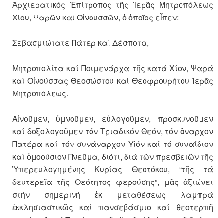
Ἀρχιερατικός Ἐπίτροπος τῆς Ἱερᾶς Μητροπόλεως
Χίου, Ψαρῶν καί Οἰνουσσῶν, ὁ ὁποῖος εἶπεν:
Σεβασμιώτατε Πάτερ καί Δέσποτα,
Μητροπολίτα καί Ποιμενάρχα τῆς κατά Χίον, Ψαρά
καί Οἰνούσσας Θεοσώστου καί Θεοφρουρήτου Ἱερᾶς
Μητροπόλεως.
Αἰνοῦμεν, ὑμνοῦμεν, εὐλογοῦμεν, προσκυνοῦμεν
καί δοξολογοῦμεν τόν Τριαδικόν Θεόν, τόν ἄναρχον
Πατέρα καί τόν συνάναρχον Υἱόν καί τό συναΐδιον
καί ὁμοούσιον Πνεῦμα, διότι, διά τῶν πρεσβειῶν τῆς
Ὑπερευλογημένης Κυρίας Θεοτόκου, “τῆς τά
δευτερεῖα τῆς Θεότητος φερούσης”, μᾶς ἀξιώνει
στήν σημερινή ἐκ μεταθέσεως λαμπρά
ἐκκλησιαστικῶς καί πανσεβάσμιο καί θεοτερπῆ