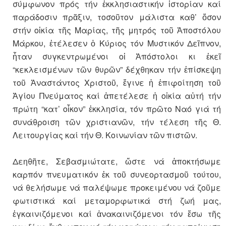
σύμφωνον πρός τήν ἐκκλησιαστικήν ἱστορίαν καί
παράδοσιν πρᾶξιν, τοσοῦτον μάλιστα καθ’ ὅσον
στήν οἰκία τῆς Μαρίας, τῆς μητρός τοῦ Ἀποστόλου
Μάρκου, ἐτέλεσεν ὁ Κύριος τόν Μυστικόν Δεῖπνον,
ἦταν συγκεντρωμένοι οἱ Ἀπόστολοι κι ἐκεῖ
“κεκλεισμένων τῶν θυρῶν” δέχθηκαν τήν ἐπίσκεψη
τοῦ Ἀναστάντος Χριστοῦ, ἔγινε ἡ ἐπιφοίτηση τοῦ
Ἁγίου Πνεύματος καί ἀπετέλεσε ἡ οἰκία αὐτή τήν
πρώτη “κατ’ οἶκον” ἐκκλησία, τόν πρῶτο Ναό γιά τή
συνάθροιση τῶν χριστιανῶν, τήν τέλεση τῆς Θ.
Λειτουργίας καί τήν Θ. Κοινωνίαν τῶν πιστῶν.
Δεηθῆτε, Σεβασμιώτατε, ὥστε νά ἀποκτήσωμε
καρπόν πνευματικόν ἐκ τοῦ συνεορτασμοῦ τούτου,
νά θελήσωμε νά παλέψωμε προκειμένου νά ζοῦμε
φωτιστικά καί μεταμορφωτικά στή ζωή μας,
ἐγκαινιζόμενοι καί ἀνακαινιζόμενοι τόν ἔσω τῆς