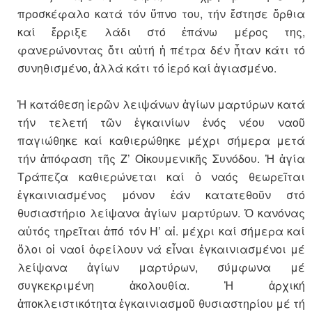
προσκέφαλο κατά τόν ὕπνο του, τήν ἔστησε ὄρθια
καί ἔρριξε λάδι στό ἐπάνω μέρος της,
φανερώνοντας ὅτι αὐτή ἡ πέτρα δέν ἦταν κάτι τό
συνηθισμένο, ἀλλά κάτι τό ἱερό καί ἁγιασμένο.
Ἡ κατάθεση ἱερῶν λειψάνων ἁγίων μαρτύρων κατά
τήν τελετή τῶν ἐγκαινίων ἑνός νέου ναοῦ
παγιώθηκε καί καθιερώθηκε μέχρι σήμερα μετά
τήν ἀπόφαση τῆς Ζ’ Οἰκουμενικῆς Συνόδου. Ἡ ἁγία
Τράπεζα καθιερώνεται καί ὁ ναός θεωρεῖται
ἐγκαινιασμένος μόνον ἐάν κατατεθοῦν στό
θυσιαστήριο λείψανα ἁγίων μαρτύρων. Ὁ κανόνας
αὐτός τηρεῖται ἀπό τόν Η’ αἰ. μέχρι καί σήμερα καί
ὅλοι οἱ ναοί ὀφείλουν νά εἶναι ἐγκαινιασμένοι μέ
λείψανα ἁγίων μαρτύρων, σύμφωνα μέ
συγκεκριμένη ἀκολουθία. Ἡ ἀρχική
ἀποκλειστικότητα ἐγκαινιασμοῦ θυσιαστηρίου μέ τή