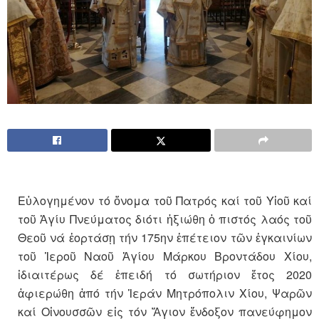
Εὐλογημένον τό ὄνομα τοῦ Πατρός καί τοῦ Υἱοῦ καί
τοῦ Ἁγίυ Πνεύματος διότι ἠξιώθη ὁ πιστός λαός τοῦ
Θεοῦ νά ἑορτάσῃ τήν 175ην ἐπέτειον τῶν ἐγκαινίων
τοῦ Ἱεροῦ Ναοῦ Ἁγίου Μάρκου Βροντάδου Χίου,
ἰδιαιτέρως δέ ἐπειδή τό σωτήριον ἕτος 2020
ἀφιερώθη ἀπό τήν Ἱεράν Μητρόπολιν Χίου, Ψαρῶν
καί Οἰνουσσῶν εἰς τόν Ἅγιον ἔνδοξον πανεύφημον