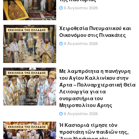
9 Αυγούστου 2026
Χειροθεσία Πνευματικού και
ΕΚΚΛΗΣΊΑ ΤΗΣ ΕΛΛΆΔΟΣ
Οικονόμου στις Πινακάτες
9 Αυγούστου 2026
Με λαμπρότητα η πανήγυρη
ΕΚΚΛΗΣΊΑ ΤΗΣ ΕΛΛΆΔΟΣ
του Αγίου Καλλινίκου στην
Άρτα – Πολυαρχιερατική Θεία
Λειτουργία για τα
ονομαστήρια του
Μητροπολίτου Άρτης
8 Αυγούστου 2026
Ἡ Καστοριὰ τίμησε τὸν
ΕΚΚΛΗΣΊΑ ΤΗΣ ΕΛΛΆΔΟΣ
προστάτη τῶν παιδιῶν της,
Ἅγιο Νικάνορα τὸν