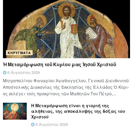
ΚΗΡΎΓΜΑΤΑ
Ἡ Μεταμόρφωση τοῦ Κυρίου μας Ἰησοῦ Χριστοῦ
6 Αυγούστου 2026
Μητροπολίτου Φαναρίου Ἀγαθαγγέλου, Γενικοῦ Διευθυντοῦ
Ἀποστολικῆς Διακονίας τῆς Ἐκκλησίας τῆς Ἑλλάδος Ὁ Κύ­ρι­
ος ἐκλέγει τούς προ­κρί­τους τῶν Μα­θη­τῶν Του Πέ­τρο,...
Η Μεταμόρφωση είναι η γιορτή της
αλήθειας, της αποκάλυψης της δόξας του
Χριστού
6 Αυγούστου 2026