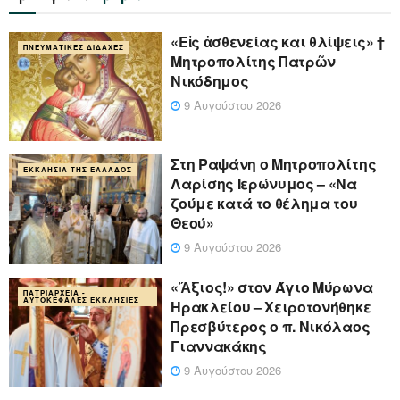
«Eἰς ἀσθενείας και θλίψεις» †
ΠΝΕΥΜΑΤΙΚΈΣ ΔΙΔΑΧΈΣ
Μητροπολίτης Πατρῶν
Νικόδημος
9 Αυγούστου 2026
Στη Ραψάνη ο Μητροπολίτης
ΕΚΚΛΗΣΊΑ ΤΗΣ ΕΛΛΆΔΟΣ
Λαρίσης Ιερώνυμος – «Να
ζούμε κατά το θέλημα του
Θεού»
9 Αυγούστου 2026
«Ἄξιος!» στον Άγιο Μύρωνα
ΠΑΤΡΙΑΡΧΕΊΑ -
ΑΥΤΟΚΈΦΑΛΕΣ ΕΚΚΛΗΣΊΕΣ
Ηρακλείου – Χειροτονήθηκε
Πρεσβύτερος ο π. Νικόλαος
Γιαννακάκης
9 Αυγούστου 2026