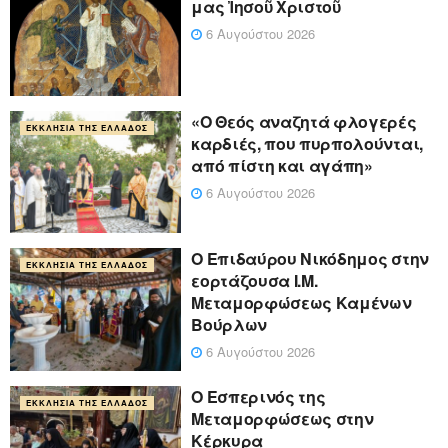
μας Ἰησοῦ Χριστοῦ
6 Αυγούστου 2026
«Ο Θεός αναζητά φλογερές
ΕΚΚΛΗΣΊΑ ΤΗΣ ΕΛΛΆΔΟΣ
καρδιές, που πυρπολούνται,
από πίστη και αγάπη»
6 Αυγούστου 2026
Ο Επιδαύρου Νικόδημος στην
ΕΚΚΛΗΣΊΑ ΤΗΣ ΕΛΛΆΔΟΣ
εορτάζουσα Ι.Μ.
Μεταμορφώσεως Καμένων
Βούρλων
6 Αυγούστου 2026
Ο Εσπερινός της
ΕΚΚΛΗΣΊΑ ΤΗΣ ΕΛΛΆΔΟΣ
Μεταμορφώσεως στην
Κέρκυρα