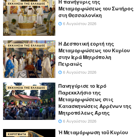
Η πανήγυρις της
ΕΚΚΛΗΣΊΑ ΤΗΣ ΕΛΛΆΔΟΣ
Μεταμορφώσεως του Σωτήρος
στη Θεσσαλονίκη
6 Αυγούστου 2026
Η Δεσποτική εορτή της
ΕΚΚΛΗΣΊΑ ΤΗΣ ΕΛΛΆΔΟΣ
Μεταμορφώσεως του Κυρίου
στην Ιερά Μητρόπολη
Πειραιώς
6 Αυγούστου 2026
Πανηγύρισε το Ιερό
ΕΚΚΛΗΣΊΑ ΤΗΣ ΕΛΛΆΔΟΣ
Παρεκκλήσιο της
Μεταμορφώσεως στις
Κατασκηνώσεις Αρρένων της
Μητροπόλεως Άρτης
6 Αυγούστου 2026
Ἡ Μεταμόρφωση τοῦ Κυρίου
ΚΗΡΎΓΜΑΤΑ