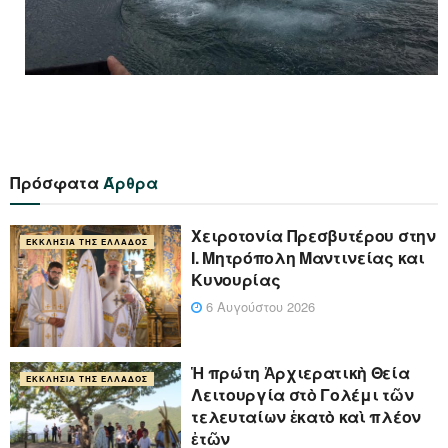
Πρόσφατα
Άρθρα
Xειροτονία Πρεσβυτέρου στην
ΕΚΚΛΗΣΊΑ ΤΗΣ ΕΛΛΆΔΟΣ
Ι. Μητρόπολη Μαντινείας και
Κυνουρίας
6 Αυγούστου 2026
Ἡ πρώτη Ἀρχιερατικὴ Θεία
ΕΚΚΛΗΣΊΑ ΤΗΣ ΕΛΛΆΔΟΣ
Λειτουργία στὸ Γολέμι τῶν
τελευταίων ἑκατὸ καὶ πλέον
ἐτῶν