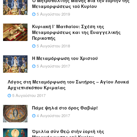
Ὁ Μητροπολίτης Μάνης διά τήν ἑορτήν τῆς
Μεταμορφώσεως τοῦ Κυρίου
5 Αυγούστου 2019
Κυριακή Ι´ Ματθαίου: Σχέση της
Μεταμορφώσεως και της Ευαγγελικής
Περικοπής
5 Αυγούστου 2018
Η Μεταμόρφωση του Χριστού
5 Αυγούστου 2017
Λόγος στη Μεταμόρφωση του Σωτήρος – Αγίου Λουκά
Αρχιεπισκόπου Κριμαίας
5 Αυγούστου 2017
Πάμε ψηλά στο όρος Θαβώρ!
4 Αυγούστου 2017
Ὁμιλία σὺν Θεῷ στὴν ἑορτὴ τῆς