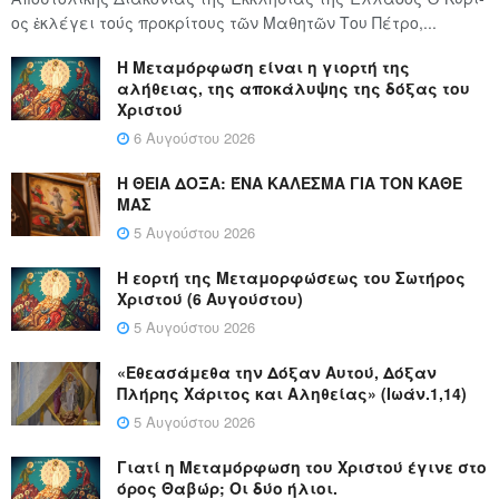
ος ἐκλέγει τούς προ­κρί­τους τῶν Μα­θη­τῶν Του Πέ­τρο,...
Η Μεταμόρφωση είναι η γιορτή της
αλήθειας, της αποκάλυψης της δόξας του
Χριστού
6 Αυγούστου 2026
Η ΘΕΙΑ ΔΟΞΑ: ΈΝΑ ΚΑΛΕΣΜΑ ΓΙΑ ΤΟΝ ΚΑΘΕ
ΜΑΣ
5 Αυγούστου 2026
Η εορτή της Μεταμορφώσεως του Σωτήρος
Χριστού (6 Αυγούστου)
5 Αυγούστου 2026
«Εθεασάμεθα την Δόξαν Αυτού, Δόξαν
Πλήρης Χάριτος και Αληθείας» (Ιωάν.1,14)
5 Αυγούστου 2026
Γιατί η Μεταμόρφωση του Χριστού έγινε στο
όρος Θαβώρ; Οι δύο ήλιοι.