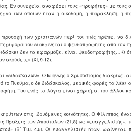
ίας. Εν συνεχεία, αναφέρει τους «προφήτες» με τους ο
 έργο των οποίων ήταν η οικοδομή, η παράκληση, η 
ν προσοχή των χριστιανών περί του πώς πρέπει να δι
υμπεριφορά του διακρίνεται ο ψευδοπροφήτης από τον
διδάσκει δεν τα εφαρμόζει είναι ψευδοπροφήτης…Κι όπ
 ακούσετε» (ΧΙ, 9-12).
ι «διδασκάλων». Ο Ιωάννης ο Χρυσόστομος διακρίνει αυ
 το Πνεύμα, ο δε διδάσκαλος, μερικές φορές τα λέει α
οφήτη. Του ενός τα λόγια είναι χάρισμα, του άλλου κ
 κηρύττων στις ιδρυόμενες κοινότητες. Ο Φίλιππος ένα
ις Πράξεις των Αποστόλων (21,8) ως «ευαγγελιστής», τ
ού» (Β΄ Τιμ. 4,5). Οι ευαγγελιστές ήταν, φαίνεται, 