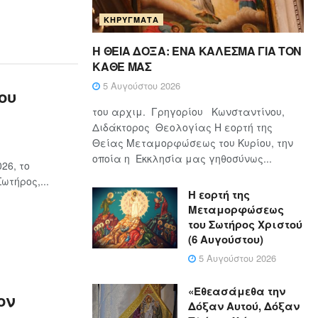
ΚΗΡΎΓΜΑΤΑ
Η ΘΕΙΑ ΔΟΞΑ: ΈΝΑ ΚΑΛΕΣΜΑ ΓΙΑ ΤΟΝ
ΚΑΘΕ ΜΑΣ
5 Αυγούστου 2026
ου
του αρχιμ. Γρηγορίου Κωνσταντίνου,
Διδάκτορος Θεολογίας Η εορτή της
Θείας Μεταμορφώσεως του Κυρίου, την
οποία η Εκκλησία μας γηθοσύνως...
26, το
τήρος,...
Η εορτή της
Μεταμορφώσεως
του Σωτήρος Χριστού
(6 Αυγούστου)
5 Αυγούστου 2026
«Εθεασάμεθα την
ον
Δόξαν Αυτού, Δόξαν