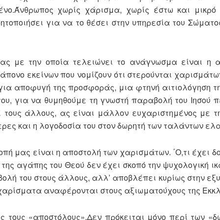
νο.Άνθρωπος χωρίς χάρισμα, χωρίς έστω και μικρό 
δητοποιήσει για να το θέσει στην υπηρεσία του Σώματος
τας με την οποία τελειώνει το ανάγνωσμα είναι η α
άπονο εκείνων που νομίζουν ότι στερούνται χαρισμάτων
για αποφυγή της προσφοράς, μια φτηνή αιτιολόγηση τη
ου, για να θυμηθούμε τη γνωστή παραβολή του Ιησού 
εί τους άλλους, ας είναι μάλλον ευχαριστημένος με τη
τερες και η λογοδοσία του στον δωρητή των ταλάντων ε
πή μας είναι η αποστολή των χαρισμάτων. ΄Ο,τι έχει δο
της αγάπης του Θεού δεν έχει σκοπό την ψυχολογική ικ
ιβολή του στους άλλους, αλλ’ αποβλέπει κυρίως στην εξ
χαρίσματα αναφέρονται στους αξιωματούχους της Εκκλ
 τους «αποστόλους».Δεν πρόκειται μόνο περί των «