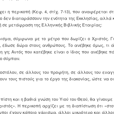
ει η περικοπή (Κεφ. 4, στίχ. 7-13), που αναφέρεται σ
ο δεν διαταράσσουν την ενότητα της Εκκλησίας, αλλά 
ή σε μετάφραση της Ελληνικής Βιβλικής Εταιρίας:
ισμα, σύμφωνα με το μέτρο που δωρίζει ο Χριστός. Γι
, έδωσε δώρα στους ανθρώπους. Το ανέβηκε όμως, τι 
 γη; Αυτός που κατέβηκε είναι ο ίδιος που ανέβηκε π
το σύμπαν.
οστόλου, σε άλλους του προφήτη, σε άλλους του ευαγγ
υν τους πιστούς για το έργο της διακονίας, ώστε να οι
 πίστη και η βαθιά γνώση του Υιού του Θεού, θα γίνουμε
ριστός». Η περικοπή αρχίζει με τη διαπίστωση ότι «στ
ρωποι έχουν κάποιο χάρισμα, άλλοι μικρότερο και άλλο