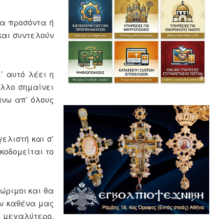
τα προσόντα ή
και συντελούν
’ αυτό λέει η
άλλο σημαίνει
άνω απ’ όλους
ελιστή και σ’
κοδομείται το
 ώριμοι και θα
ον καθένα μας
ι μεγαλύτερο.