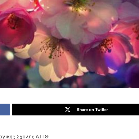
Share on Twitter
γικής Σχολής Α.Π.Θ.