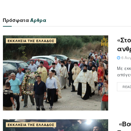
Πρόσφατα
Άρθρα
«Στ
ΕΚΚΛΗΣΊΑ ΤΗΣ ΕΛΛΆΔΟΣ
ανθ
6 Αυγ
Με εκκ
απόγευ
REA
«Βού
ΕΚΚΛΗΣΊΑ ΤΗΣ ΕΛΛΆΔΟΣ