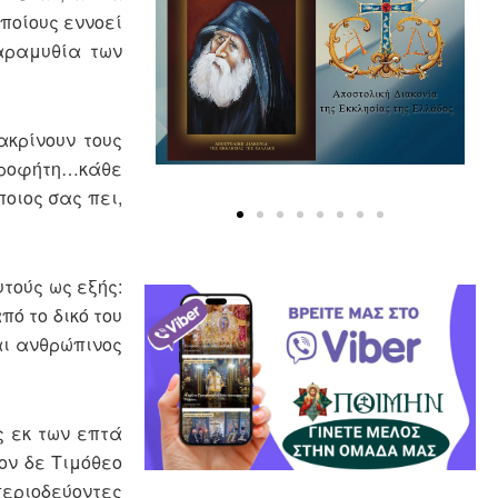
ποίους εννοεί
παραμυθία των
ακρίνουν τους
 προφήτη…κάθε
οιος σας πει,
τούς ως εξής:
πό το δικό του
αι ανθρώπινος
ς εκ των επτά
ον δε Τιμόθεο
περιοδεύοντες