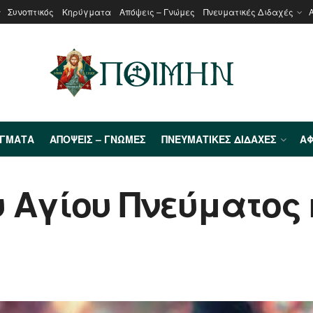
Συνοπτικός
Κηρύγματα
Απόψεις – Γνώμες
Πνευματικές Διδαχές
ΎΓΜΑΤΑ
ΑΠΌΨΕΙΣ – ΓΝΏΜΕΣ
ΠΝΕΥΜΑΤΙΚΈΣ ΔΙΔΑΧΈΣ
ΑΦ
 Αγίου Πνεύματος 