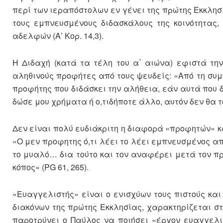
περί των ιεραπόστολων εν γένει της πρώτης Εκκλησ
τους εμπνευσμένους διδασκάλους της κοινότητας,
αδελφών (Α’ Κορ. 14,3).
Η Διδαχή (κατά τα τέλη του α΄ αιώνα) εφιστά τη
αληθινούς προφήτες από τους ψευδείς: «Από τη σ
προφήτης που διδάσκει την αλήθεια, εάν αυτά που 
δώσε μου χρήματα ή ο,τιδήποτε άλλο, αυτόν δεν θα τον
Δεν είναι πολύ ευδιάκριτη η διαφορά «προφητών» κα
«Ο μεν προφητης ό,τι λέει το λέει εμπνευσμένος από
το μυαλό… δια τούτο και τον αναφέρει μετά τον πρ
κόπος» (PG 61, 265).
«Ευαγγελιστής» είναι ο ενισχύων τους πιστούς και
διακόνων της πρώτης Εκκλησίας, χαρακτηρίζεται στ
παροτρύνει ο Παύλος να ποιήσει «έργον ευαγγελιστ