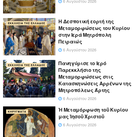
6 Αυγούστου 2026
Η Δεσποτική εορτή της
ΕΚΚΛΗΣΊΑ ΤΗΣ ΕΛΛΆΔΟΣ
Μεταμορφώσεως του Κυρίου
στην Ιερά Μητρόπολη
Πειραιώς
6 Αυγούστου 2026
Πανηγύρισε το Ιερό
ΕΚΚΛΗΣΊΑ ΤΗΣ ΕΛΛΆΔΟΣ
Παρεκκλήσιο της
Μεταμορφώσεως στις
Κατασκηνώσεις Αρρένων της
Μητροπόλεως Άρτης
6 Αυγούστου 2026
Ἡ Μεταμόρφωση τοῦ Κυρίου
ΚΗΡΎΓΜΑΤΑ
μας Ἰησοῦ Χριστοῦ
6 Αυγούστου 2026