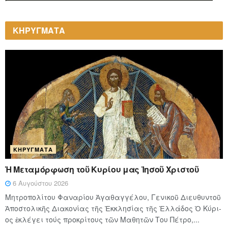
ΚΗΡΥΓΜΑΤΑ
ΚΗΡΎΓΜΑΤΑ
Ἡ Μεταμόρφωση τοῦ Κυρίου μας Ἰησοῦ Χριστοῦ
6 Αυγούστου 2026
Μητροπολίτου Φαναρίου Ἀγαθαγγέλου, Γενικοῦ Διευθυντοῦ
Ἀποστολικῆς Διακονίας τῆς Ἐκκλησίας τῆς Ἑλλάδος Ὁ Κύ­ρι­
ος ἐκλέγει τούς προ­κρί­τους τῶν Μα­θη­τῶν Του Πέ­τρο,...