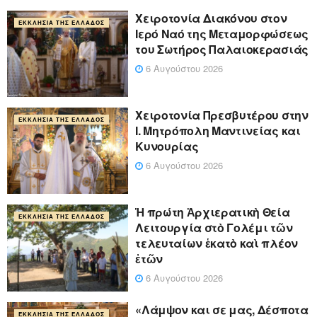
Χειροτονία Διακόνου στον
ΕΚΚΛΗΣΊΑ ΤΗΣ ΕΛΛΆΔΟΣ
Ιερό Ναό της Μεταμορφώσεως
του Σωτήρος Παλαιοκερασιάς
6 Αυγούστου 2026
Xειροτονία Πρεσβυτέρου στην
ΕΚΚΛΗΣΊΑ ΤΗΣ ΕΛΛΆΔΟΣ
Ι. Μητρόπολη Μαντινείας και
Κυνουρίας
6 Αυγούστου 2026
Ἡ πρώτη Ἀρχιερατικὴ Θεία
ΕΚΚΛΗΣΊΑ ΤΗΣ ΕΛΛΆΔΟΣ
Λειτουργία στὸ Γολέμι τῶν
τελευταίων ἑκατὸ καὶ πλέον
ἐτῶν
6 Αυγούστου 2026
«Λάμψον και σε μας, Δέσποτα
ΕΚΚΛΗΣΊΑ ΤΗΣ ΕΛΛΆΔΟΣ