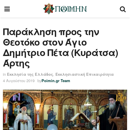
Παράκληση προς την
Θεοτόκο στον Άγιο
Δημήτριο Πέτα (Κυράτσα)
Άρτης
in
Εκκλησία της Ελλάδος
,
Εκκλησιαστική Επικαιρότητα
4 Αυγούστου 2019
by
Poimin.gr Team