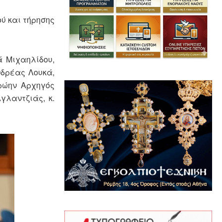
ύ και τήρησης
ά Μιχαηλίδου,
νδρέας Λουκά,
πρώην Αρχηγός
γλαντζιάς, κ.