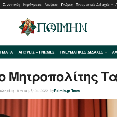
Συνοπτικός
Κηρύγματα
Απόψεις – Γνώμες
Πνευματικές Διδαχές
ΎΓΜΑΤΑ
ΑΠΌΨΕΙΣ – ΓΝΏΜΕΣ
ΠΝΕΥΜΑΤΙΚΈΣ ΔΙΔΑΧΈΣ
ΑΦ
ο Μητροπολίτης Τ
κκλησίες
8 Δεκεμβρίου 2022
by
Poimin.gr Team