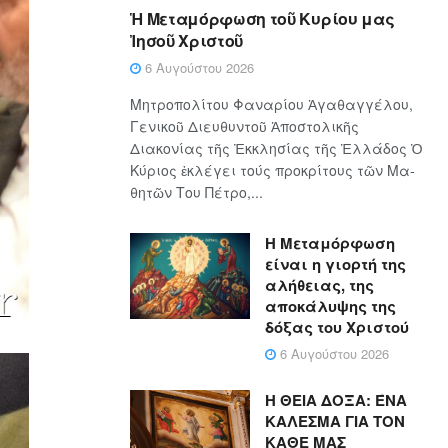
Ἡ Μεταμόρφωση τοῦ Κυρίου μας
Ἰησοῦ Χριστοῦ
6 Αυγούστου 2026
Μητροπολίτου Φαναρίου Ἀγαθαγγέλου,
Γενικοῦ Διευθυντοῦ Ἀποστολικῆς
Διακονίας τῆς Ἐκκλησίας τῆς Ἑλλάδος Ὁ
Κύ­ρι­ος ἐκλέγει τούς προ­κρί­τους τῶν Μα­
θη­τῶν Του Πέ­τρο,...
Η Μεταμόρφωση
είναι η γιορτή της
αλήθειας, της
αποκάλυψης της
δόξας του Χριστού
6 Αυγούστου 2026
Η ΘΕΙΑ ΔΟΞΑ: ΈΝΑ
ΚΑΛΕΣΜΑ ΓΙΑ ΤΟΝ
ΚΑΘΕ ΜΑΣ