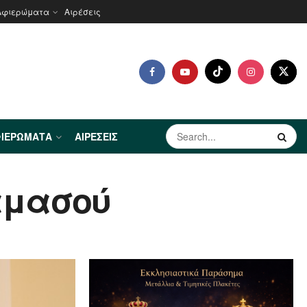
Αφιερώματα
Αιρέσεις
ΙΕΡΏΜΑΤΑ
ΑΙΡΈΣΕΙΣ
αμασού