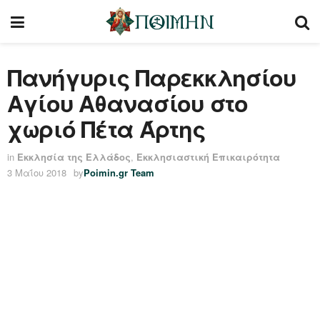
Πανήγυρις Παρεκκλησίου
Αγίου Αθανασίου στο
χωριό Πέτα Άρτης
in
Εκκλησία της Ελλάδος
,
Εκκλησιαστική Επικαιρότητα
3 Μαΐου 2018
by
Poimin.gr Team