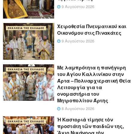
9 Αυγούστου 2026
Χειροθεσία Πνευματικού και
ΕΚΚΛΗΣΊΑ ΤΗΣ ΕΛΛΆΔΟΣ
Οικονόμου στις Πινακάτες
9 Αυγούστου 2026
Με λαμπρότητα η πανήγυρη
ΕΚΚΛΗΣΊΑ ΤΗΣ ΕΛΛΆΔΟΣ
του Αγίου Καλλινίκου στην
Άρτα – Πολυαρχιερατική Θεία
Λειτουργία για τα
ονομαστήρια του
Μητροπολίτου Άρτης
8 Αυγούστου 2026
Ἡ Καστοριὰ τίμησε τὸν
ΕΚΚΛΗΣΊΑ ΤΗΣ ΕΛΛΆΔΟΣ
προστάτη τῶν παιδιῶν της,
Ἅγιο Νικάνορα τὸν