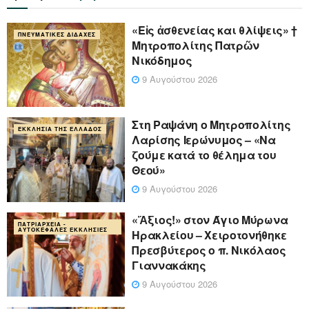
«Eἰς ἀσθενείας και θλίψεις» †
ΠΝΕΥΜΑΤΙΚΈΣ ΔΙΔΑΧΈΣ
Μητροπολίτης Πατρῶν
Νικόδημος
9 Αυγούστου 2026
Στη Ραψάνη ο Μητροπολίτης
ΕΚΚΛΗΣΊΑ ΤΗΣ ΕΛΛΆΔΟΣ
Λαρίσης Ιερώνυμος – «Να
ζούμε κατά το θέλημα του
Θεού»
9 Αυγούστου 2026
«Ἄξιος!» στον Άγιο Μύρωνα
ΠΑΤΡΙΑΡΧΕΊΑ -
ΑΥΤΟΚΈΦΑΛΕΣ ΕΚΚΛΗΣΊΕΣ
Ηρακλείου – Χειροτονήθηκε
Πρεσβύτερος ο π. Νικόλαος
Γιαννακάκης
9 Αυγούστου 2026