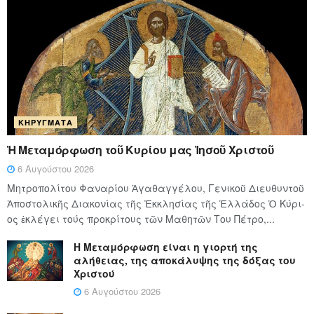
ΚΗΡΎΓΜΑΤΑ
Ἡ Μεταμόρφωση τοῦ Κυρίου μας Ἰησοῦ Χριστοῦ
6 Αυγούστου 2026
Μητροπολίτου Φαναρίου Ἀγαθαγγέλου, Γενικοῦ Διευθυντοῦ
Ἀποστολικῆς Διακονίας τῆς Ἐκκλησίας τῆς Ἑλλάδος Ὁ Κύ­ρι­
ος ἐκλέγει τούς προ­κρί­τους τῶν Μα­θη­τῶν Του Πέ­τρο,...
Η Μεταμόρφωση είναι η γιορτή της
αλήθειας, της αποκάλυψης της δόξας του
Χριστού
6 Αυγούστου 2026