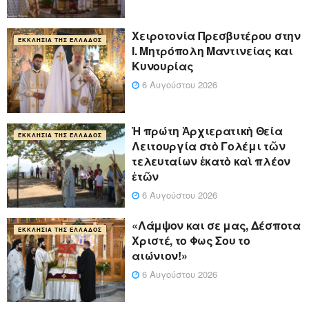
Xειροτονία Πρεσβυτέρου στην
ΕΚΚΛΗΣΊΑ ΤΗΣ ΕΛΛΆΔΟΣ
Ι. Μητρόπολη Μαντινείας και
Κυνουρίας
6 Αυγούστου 2026
Ἡ πρώτη Ἀρχιερατικὴ Θεία
ΕΚΚΛΗΣΊΑ ΤΗΣ ΕΛΛΆΔΟΣ
Λειτουργία στὸ Γολέμι τῶν
τελευταίων ἑκατὸ καὶ πλέον
ἐτῶν
6 Αυγούστου 2026
«Λάμψον και σε μας, Δέσποτα
ΕΚΚΛΗΣΊΑ ΤΗΣ ΕΛΛΆΔΟΣ
Χριστέ, το Φως Σου το
αιώνιον!»
6 Αυγούστου 2026