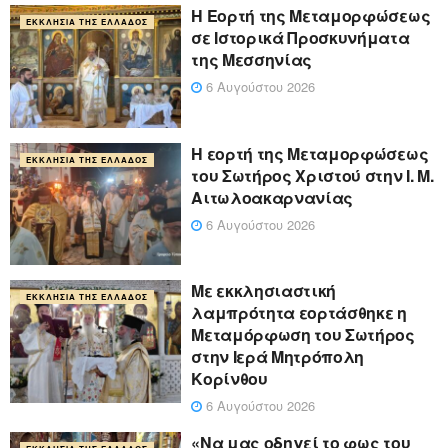
Η Εορτή της Μεταμορφώσεως
ΕΚΚΛΗΣΊΑ ΤΗΣ ΕΛΛΆΔΟΣ
σε Ιστορικά Προσκυνήματα
της Μεσσηνίας
6 Αυγούστου 2026
Η εορτή της Μεταμορφώσεως
ΕΚΚΛΗΣΊΑ ΤΗΣ ΕΛΛΆΔΟΣ
του Σωτήρος Χριστού στην Ι. Μ.
Αιτωλοακαρνανίας
6 Αυγούστου 2026
Με εκκλησιαστική
ΕΚΚΛΗΣΊΑ ΤΗΣ ΕΛΛΆΔΟΣ
λαμπρότητα εορτάσθηκε η
Μεταμόρφωση του Σωτήρος
στην Ιερά Μητρόπολη
Κορίνθου
6 Αυγούστου 2026
«Να μας οδηγεί το φως του