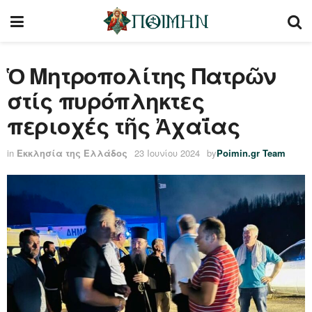
Ὁ Μητροπολίτης Πατρῶν
στίς πυρόπληκτες
περιοχές τῆς Ἀχαΐας
in
Εκκλησία της Ελλάδος
23 Ιουνίου 2024
by
Poimin.gr Team