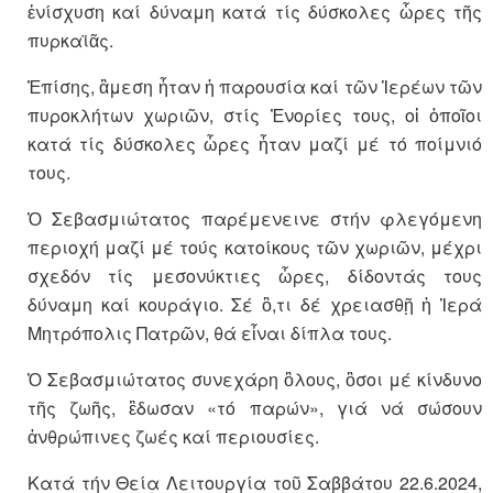
ἐνίσχυση καί δύναμη κατά τίς δύσκολες ὧρες τῆς
πυρκαϊᾶς.
Ἐπίσης, ἂμεση ἦταν ἡ παρουσία καί τῶν Ἱερέων τῶν
πυροκλήτων χωριῶν, στίς Ἐνορίες τους, οἱ ὁποῖοι
κατά τίς δύσκολες ὧρες ἦταν μαζί μέ τό ποίμνιό
τους.
Ὁ Σεβασμιώτατος παρέμενεινε στήν φλεγόμενη
περιοχή μαζί μέ τούς κατοίκους τῶν χωριῶν, μέχρι
σχεδόν τίς μεσονύκτιες ὧρες, δίδοντάς τους
δύναμη καί κουράγιο. Σέ ὃ,τι δέ χρειασθῇ ἡ Ἱερά
Μητρόπολις Πατρῶν, θά εἶναι δίπλα τους.
Ὁ Σεβασμιώτατος συνεχάρη ὃλους, ὃσοι μέ κίνδυνο
τῆς ζωῆς, ἒδωσαν «τό παρών», γιά νά σώσουν
ἀνθρώπινες ζωές καί περιουσίες.
Κατά τήν Θεία Λειτουργία τοῦ Σαββάτου 22.6.2024,