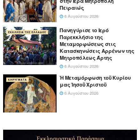
στην Ιερά Μητρόπολη
Πειραιώς
6 Αυγούστου 2026
Πανηγύρισε το Ιερό
ΕΚΚΛΗΣΊΑ ΤΗΣ ΕΛΛΆΔΟΣ
Παρεκκλήσιο της
Μεταμορφώσεως στις
Κατασκηνώσεις Αρρένων της
Μητροπόλεως Άρτης
6 Αυγούστου 2026
Ἡ Μεταμόρφωση τοῦ Κυρίου
ΚΗΡΎΓΜΑΤΑ
μας Ἰησοῦ Χριστοῦ
6 Αυγούστου 2026