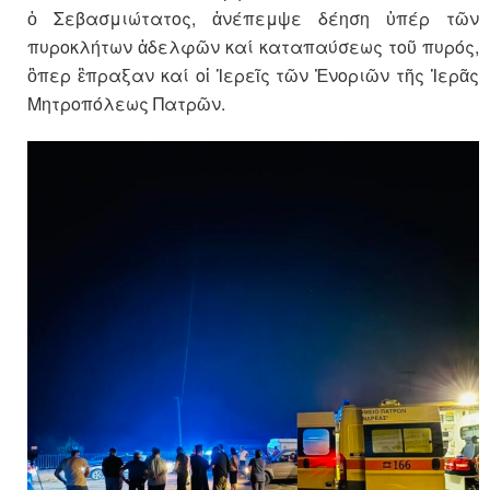
ὁ Σεβασμιώτατος, ἀνέπεμψε δέηση ὑπέρ τῶν
πυροκλήτων ἀδελφῶν καί καταπαύσεως τοῦ πυρός,
ὃπερ ἒπραξαν καί οἱ Ἱερεῖς τῶν Ἐνοριῶν τῆς Ἱερᾶς
Μητροπόλεως Πατρῶν.