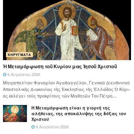
ΚΗΡΎΓΜΑΤΑ
Ἡ Μεταμόρφωση τοῦ Κυρίου μας Ἰησοῦ Χριστοῦ
6 Αυγούστου 2026
Μητροπολίτου Φαναρίου Ἀγαθαγγέλου, Γενικοῦ Διευθυντοῦ
Ἀποστολικῆς Διακονίας τῆς Ἐκκλησίας τῆς Ἑλλάδος Ὁ Κύ­ρι­
ος ἐκλέγει τούς προ­κρί­τους τῶν Μα­θη­τῶν Του Πέ­τρο,...
Η Μεταμόρφωση είναι η γιορτή της
αλήθειας, της αποκάλυψης της δόξας του
Χριστού
6 Αυγούστου 2026