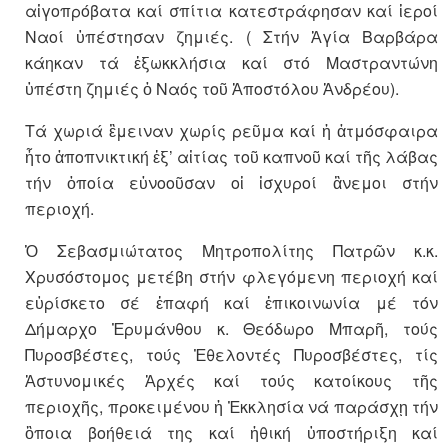
αἰγοπρόβατα καί σπίτια κατεστράφησαν καί ἱεροί
Ναοί ὑπέστησαν ζημιές. ( Στήν Ἁγία Βαρβάρα
κάηκαν τά ἐξωκκλήσια καί στό Μαστραντώνη
ὑπέστη ζημιές ὁ Ναός τοῦ Ἀποστόλου Ἀνδρέου).
Τά χωριά ἒμειναν χωρίς ρεῦμα καί ἡ ἀτμόσφαιρα
ἦτο ἀποπνικτική ἐξ’ αἰτίας τοῦ καπνοῦ καί τῆς λάβας
τήν ὁποία εὐνοοῦσαν οἱ ἰσχυροί ἂνεμοι στήν
περιοχή.
Ὁ Σεβασμιώτατος Μητροπολίτης Πατρῶν κ.κ.
Χρυσόστομος μετέβη στήν φλεγόμενη περιοχή καί
εὑρίσκετο σέ ἐπαφή καί ἐπικοινωνία μέ τόν
Δήμαρχο Ἐρυμάνθου κ. Θεόδωρο Μπαρῆ, τούς
Πυροσβέστες, τούς Ἐθελοντές Πυροσβέστες, τίς
Ἀστυνομικές Ἀρχές καί τούς κατοίκους τῆς
περιοχῆς, προκειμένου ἡ Ἐκκλησία νά παράσχῃ τήν
ὃποια βοήθειά της καί ἠθική ὑποστήριξη καί