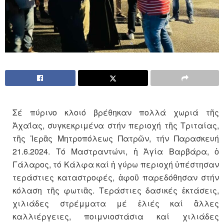
Σέ πύρινο κλοιό βρέθηκαν πολλά χωριά τῆς
Ἀχαΐας, συγκεκριμένα στήν περιοχή τῆς Τριταίας,
τῆς Ἱερᾶς Μητροπόλεως Πατρῶν, τήν Παρασκευή
21.6.2024. Τό Μαστραντώνι, ἡ Ἁγία Βαρβάρα, ὁ
Γάλαρος, τό Κάλφα καί ἡ γύρω περιοχή ὑπέστησαν
τεράστιες καταστροφές, ἀφοῦ παρεδόθησαν στήν
κόλαση τῆς φωτιᾶς. Τεράστιες δασικές ἐκτάσεις,
χιλιάδες στρέμματα μέ ἐλιές καί ἂλλες
καλλιέργειες, ποιμνιοστάσια καί χιλιάδες