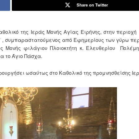
Share on Twitter
θολικό της Ιεράς Μονής Αγίας Ειρήνης, στην περιοχή 
’ , συμπαραστατούμενος από Εφημερίους των γύρω περ
άς Μονής φιλάγιου Πλοιοκτήτη κ. Ελευθερίου Πολέμ
ια το Άγιο Πάσχα.
ερουργήσει ωσαύτως στο Καθολικό της προμνησθείσης Ιε