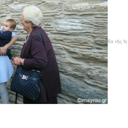
Ἐκ τῆς Ἱ