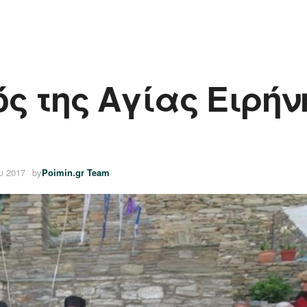
ς της Αγίας Ειρήν
υ 2017
by
Poimin.gr Team