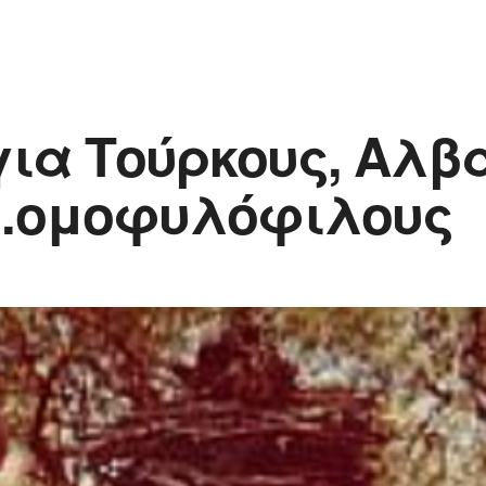
για Τούρκους, Αλβ
 …ομοφυλόφιλους