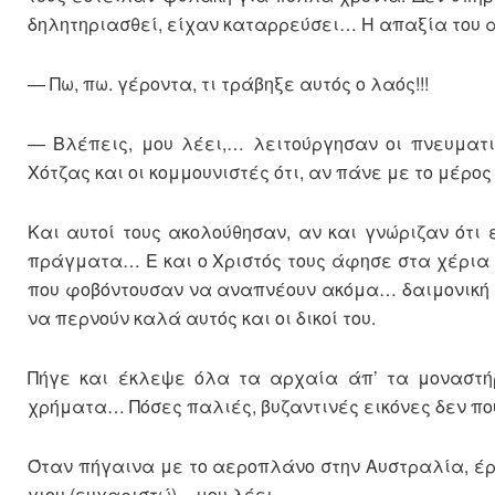
δηλητηριασθεί, είχαν καταρρεύσει… Η απαξία του 
— Πω, πω. γέροντα, τι τράβηξε αυτός ο λαός!!!
— Βλέπεις, μου λέει,… λειτούργησαν οι πνευματικ
Χότζας και οι κομμουνιστές ότι, αν πάνε με το μέρο
Και αυτοί τους ακολούθησαν, αν και γνώριζαν ότι 
πράγματα… Ε και ο Χριστός τους άφησε στα χέρια
που φοβόντουσαν να αναπνέουν ακόμα… δαιμονική 
να περνούν καλά αυτός και οι δικοί του.
Πήγε και έκλεψε όλα τα αρχαία άπ’ τα μοναστήρ
χρήματα… Πόσες παλιές, βυζαντινές εικόνες δεν π
Όταν πήγαινα με το αεροπλάνο στην Αυστραλία, έρ
γιου (ευχαριστώ) – μου λέει.