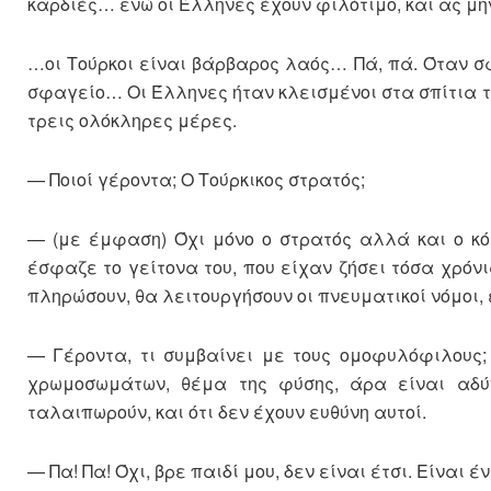
καρδιές… ενώ οι Έλληνες έχουν φιλότιμο, και ας μη
…οι Τούρκοι είναι βάρβαρος λαός… Πά, πά. Όταν σφ
σφαγείο… Οι Έλληνες ήταν κλεισμένοι στα σπίτια τ
τρεις ολόκληρες μέρες.
— Ποιοί γέροντα; Ο Τούρκικος στρατός;
— (με έμφαση) Όχι μόνο ο στρατός αλλά και ο κόσ
έσφαζε το γείτονα του, που είχαν ζήσει τόσα χρ
πληρώσουν, θα λειτουργήσουν οι πνευματικοί νόμοι, 
— Γέροντα, τι συμβαίνει με τους ομοφυλόφιλους; 
χρωμοσωμάτων, θέμα της φύσης, άρα είναι αδύ
ταλαιπωρούν, και ότι δεν έχουν ευθύνη αυτοί.
— Πα! Πα! Όχι, βρε παιδί μου, δεν είναι έτσι. Είναι