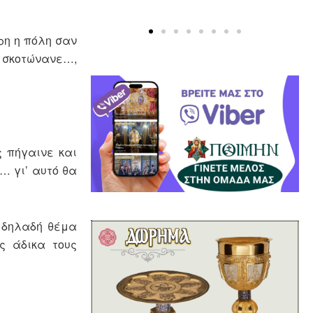
ρη η πόλη σαν
, σκοτώνανε…,
ς πήγαινε και
… γι’ αυτό θα
ι δηλαδή θέμα
ς άδικα τους