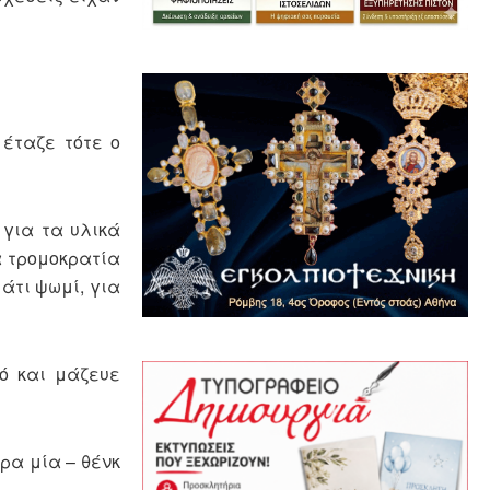
 έταζε τότε ο
 για τα υλικά
α τρομοκρατία
άτι ψωμί, για
ό και μάζευε
ρα μία – θένκ