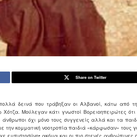
Share on Twitter
ολλά δεινά που τράβηξαν οι Αλβανοί, κάτω από τη
ρ Χότζα. Μούλεγαν κάτι γνωστοί Βορειοηπειρώτες ότι
 άνθρωποι όχι μόνο τους συγγενείς αλλά και τα παιδι
 την κομματική νοοτροπία παιδιά «κάρφωσαν» τους γο
χε εμπιστοσύνη• ακόμα και οι πιο στενές ανθρώπινες 