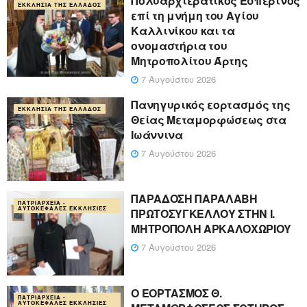
Πολυαρχιερατικός Εσπερινός
ΕΚΚΛΗΣΊΑ ΤΗΣ ΕΛΛΆΔΟΣ
επί τη μνήμη του Αγίου
Καλλινίκου και τα
ονομαστήρια του
Μητροπολίτου Άρτης
7 Αυγούστου 2026
Πανηγυρικός εορτασμός της
ΕΚΚΛΗΣΊΑ ΤΗΣ ΕΛΛΆΔΟΣ
Θείας Μεταμορφώσεως στα
Ιωάννινα
7 Αυγούστου 2026
ΠΑΡΑΔΟΣΗ ΠΑΡΑΛΑΒΗ
ΠΑΤΡΙΑΡΧΕΊΑ -
ΑΥΤΟΚΈΦΑΛΕΣ ΕΚΚΛΗΣΊΕΣ
ΠΡΩΤΟΣΥΓΚΕΛΛΟΥ ΣΤΗΝ Ι.
ΜΗΤΡΟΠΟΛΗ ΑΡΚΑΛΟΧΩΡΙΟΥ
7 Αυγούστου 2026
Ο ΕΟΡΤΑΣΜΟΣ Θ.
ΠΑΤΡΙΑΡΧΕΊΑ -
ΑΥΤΟΚΈΦΑΛΕΣ ΕΚΚΛΗΣΊΕΣ