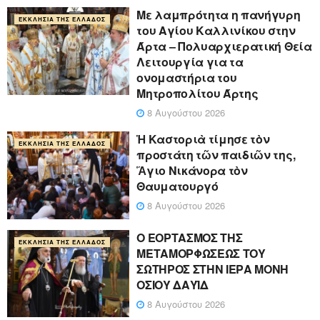
Με λαμπρότητα η πανήγυρη
ΕΚΚΛΗΣΊΑ ΤΗΣ ΕΛΛΆΔΟΣ
του Αγίου Καλλινίκου στην
Άρτα – Πολυαρχιερατική Θεία
Λειτουργία για τα
ονομαστήρια του
Μητροπολίτου Άρτης
8 Αυγούστου 2026
Ἡ Καστοριὰ τίμησε τὸν
ΕΚΚΛΗΣΊΑ ΤΗΣ ΕΛΛΆΔΟΣ
προστάτη τῶν παιδιῶν της,
Ἅγιο Νικάνορα τὸν
Θαυματουργό
8 Αυγούστου 2026
Ο ΕΟΡΤΑΣΜΟΣ ΤΗΣ
ΕΚΚΛΗΣΊΑ ΤΗΣ ΕΛΛΆΔΟΣ
ΜΕΤΑΜΟΡΦΩΣΕΩΣ ΤΟΥ
ΣΩΤΗΡΟΣ ΣΤΗΝ ΙΕΡΑ ΜΟΝΗ
ΟΣΙΟΥ ΔΑΥΪΔ
8 Αυγούστου 2026