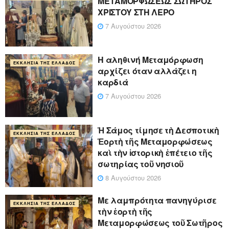
ΜΕΤΑΜΟΡΦΩΣΕΩΣ ΣΩΤΗΡΟΣ
ΧΡΙΣΤΟΥ ΣΤΗ ΛΕΡΟ
7 Αυγούστου 2026
Η αληθινή Μεταμόρφωση
ΕΚΚΛΗΣΊΑ ΤΗΣ ΕΛΛΆΔΟΣ
αρχίζει όταν αλλάζει η
καρδιά
7 Αυγούστου 2026
Ἡ Σάμος τίμησε τὴ Δεσποτικὴ
ΕΚΚΛΗΣΊΑ ΤΗΣ ΕΛΛΆΔΟΣ
Ἑορτὴ τῆς Μεταμορφώσεως
καὶ τὴν ἱστορικὴ ἐπέτειο τῆς
σωτηρίας τοῦ νησιοῦ
8 Αυγούστου 2026
Με λαμπρότητα πανηγύρισε
ΕΚΚΛΗΣΊΑ ΤΗΣ ΕΛΛΆΔΟΣ
τὴν ἑορτὴ τῆς
Μεταμορφώσεως τοῦ Σωτῆρος