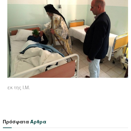
εκ της Ι.Μ.
Πρόσφατα
Άρθρα