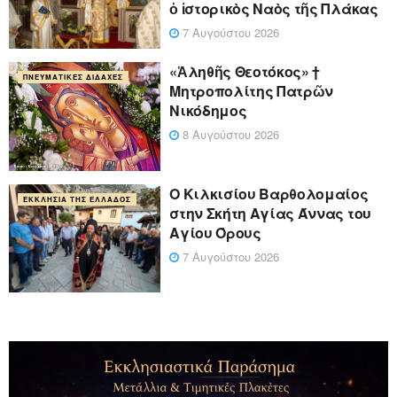
ὁ ἱστορικὸς Ναὸς τῆς Πλάκας
7 Αυγούστου 2026
«Ἀληθῆς Θεοτόκος» †
ΠΝΕΥΜΑΤΙΚΈΣ ΔΙΔΑΧΈΣ
Μητροπολίτης Πατρῶν
Νικόδημος
8 Αυγούστου 2026
Ο Κιλκισίου Βαρθολομαίος
ΕΚΚΛΗΣΊΑ ΤΗΣ ΕΛΛΆΔΟΣ
στην Σκήτη Αγίας Άννας του
Αγίου Όρους
7 Αυγούστου 2026