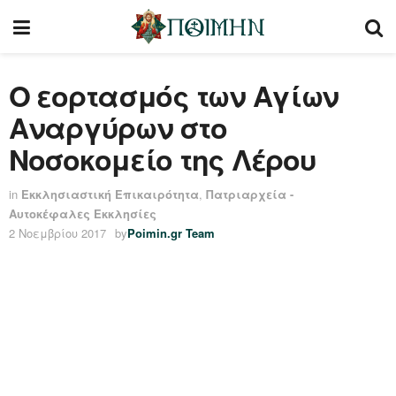
Ο εορτασμός των Αγίων
Αναργύρων στο
Νοσοκομείο της Λέρου
in
Εκκλησιαστική Επικαιρότητα
,
Πατριαρχεία -
Αυτοκέφαλες Εκκλησίες
2 Νοεμβρίου 2017
by
Poimin.gr Team