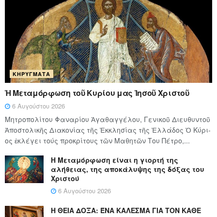
ΚΗΡΎΓΜΑΤΑ
Ἡ Μεταμόρφωση τοῦ Κυρίου μας Ἰησοῦ Χριστοῦ
6 Αυγούστου 2026
Μητροπολίτου Φαναρίου Ἀγαθαγγέλου, Γενικοῦ Διευθυντοῦ
Ἀποστολικῆς Διακονίας τῆς Ἐκκλησίας τῆς Ἑλλάδος Ὁ Κύ­ρι­
ος ἐκλέγει τούς προ­κρί­τους τῶν Μα­θη­τῶν Του Πέ­τρο,...
Η Μεταμόρφωση είναι η γιορτή της
αλήθειας, της αποκάλυψης της δόξας του
Χριστού
6 Αυγούστου 2026
Η ΘΕΙΑ ΔΟΞΑ: ΈΝΑ ΚΑΛΕΣΜΑ ΓΙΑ ΤΟΝ ΚΑΘΕ