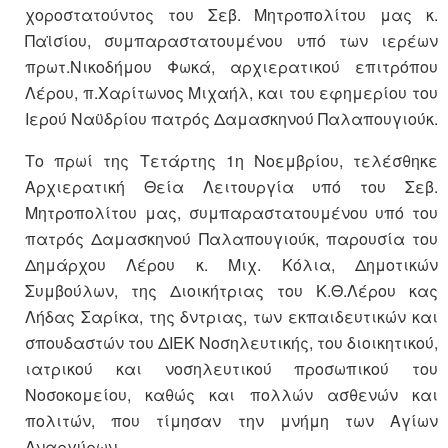
χοροστατούντος του Σεβ. Μητροπολίτου μας κ.
Παϊσίου, συμπαραστατουμένου υπό των ιερέων
πρωτ.Νικοδήμου Φωκά, αρχιερατικού επιτρόπου
Λέρου, π.Χαρίτωνος Μιχαήλ, και του εφημερίου του
Ιερού Ναϋδρίου πατρός Δαμασκηνού Παλαπουγιούκ.
Το πρωί της Τετάρτης 1η Νοεμβρίου, τελέσθηκε
Αρχιερατική Θεία Λειτουργία υπό του Σεβ.
Μητροπολίτου μας, συμπαραστατουμένου υπό του
πατρός Δαμασκηνού Παλαπουγιούκ, παρουσία του
Δημάρχου Λέρου κ. Μιχ. Κόλια, Δημοτικών
Συμβούλων, της Διοικήτριας του Κ.Θ.Λέρου κας
Λήδας Σαρίκα, της δντριας, των εκπαιδευτικών και
σπουδαστών του ΔΙΕΚ Νοσηλευτικής, του διοικητικού,
ιατρικού και νοσηλευτικού προσωπικού του
Νοσοκομείου, καθώς και πολλών ασθενών και
πολιτών, που τίμησαν την μνήμη των Αγίων
Αναργύρων.