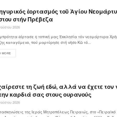
ηγυρικός ἑορτασμός τοῦ Ἁγίου Νεομάρτ
στου στήν Πρέβεζα
ούστου 2026
πρότητα ἑόρτασε ἡ τοπική μας Ἐκκλησία τόν νεομάρτυρα Χρῆσ
ης καταγόμενο, πού μαρτύρησε στή νῆσο Κῶ τό...
D MORE
αίρεστε τη ζωή εδώ, αλλά να έχετε τον 
 την καρδιά σας στους ουρανούς
ούστου 2026
τασκηνώσεις της Ιεράς Μητροπόλεως Πειραιώς, στο «Πειραϊκό 