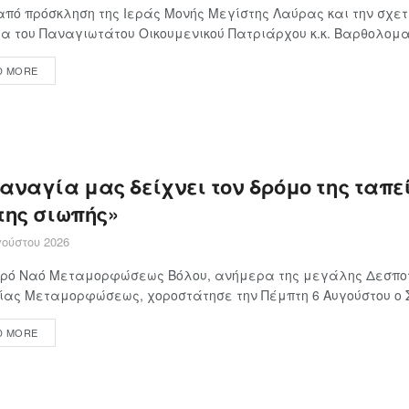
πό πρόσκληση της Ιεράς Μονής Μεγίστης Λαύρας και την σχετ
α του Παναγιωτάτου Οικουμενικού Πατριάρχου κ.κ. Βαρθολομαί
D MORE
Παναγία μας δείχνει τον δρόμο της ταπ
της σιωπής»
ούστου 2026
Ιερό Ναό Μεταμορφώσεως Βόλου, ανήμερα της μεγάλης Δεσποτ
ίας Μεταμορφώσεως, χοροστάτησε την Πέμπτη 6 Αυγούστου ο Σε
D MORE