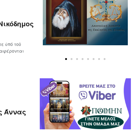
Νικόδημος
ε ὑπό τοῦ
ναφέρονται
ς Άννας