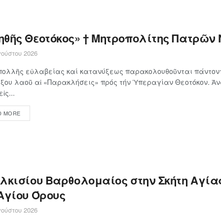
ηθῆς Θεοτόκος» † Μητροπολίτης Πατρῶν 
ούστου 2026
πολλῆς εὐλαβείας καί κατανύξεως παρακολουθοῦνται πάντοντ
ξου λαοῦ αἱ «Παρακλήσεις» πρός τήν Ὑπεραγίαν Θεοτόκον. Ἀ
ἰς...
D MORE
ιλκισίου Βαρθολομαίος στην Σκήτη Αγία
 Αγίου Όρους
ούστου 2026