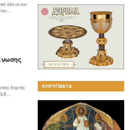
ική άδεια και
ου,...
είνωσης
ΚΗΡΥΓΜΑΤΑ
ικής Εορτής
β....