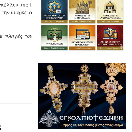
κέλλου της Ι.
 την διάρκεια
ε πληγές του
ς