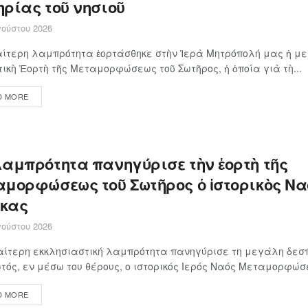
ηρίας τοῦ νησιοῦ
ούστου 2026
αίτερη λαμπρότητα ἑορτάσθηκε στὴν Ἱερὰ Μητρόπολή μας ἡ μ
ικὴ Ἑορτὴ τῆς Μεταμορφώσεως τοῦ Σωτῆρος, ἡ ὁποία γιὰ τὴ...
D MORE
λαμπρότητα πανηγύρισε τὴν ἑορτὴ τῆς
αμορφώσεως τοῦ Σωτῆρος ὁ ἱστορικὸς Να
κας
ούστου 2026
αίτερη εκκλησιαστική λαμπρότητα πανηγύρισε τη μεγάλη δεσπ
τός, εν μέσω του θέρους, ο ιστορικός Ιερός Ναός Μεταμορφώσε
D MORE