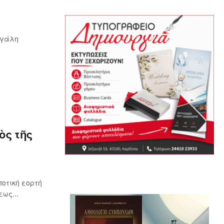
εγάλη
ὸς τῆς
οτική εορτή
ως...