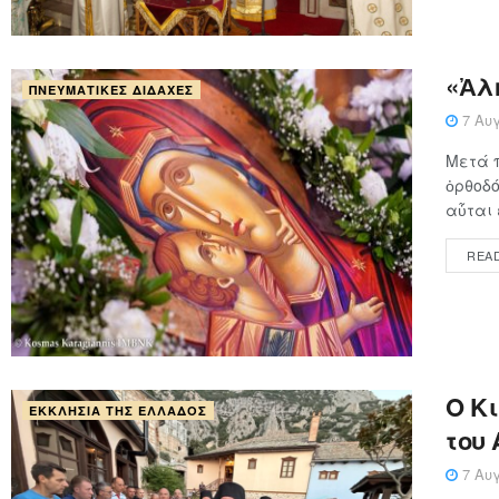
«Ἀλ
ΠΝΕΥΜΑΤΙΚΈΣ ΔΙΔΑΧΈΣ
7 Αυγ
Μετά 
ὀρθοδό
αὗται ε
REA
Ο Κ
ΕΚΚΛΗΣΊΑ ΤΗΣ ΕΛΛΆΔΟΣ
του
7 Αυγ