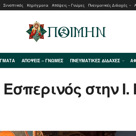
Συνοπτικός
Κηρύγματα
Απόψεις – Γνώμες
Πνευματικές Διδαχές
ΎΓΜΑΤΑ
ΑΠΌΨΕΙΣ – ΓΝΏΜΕΣ
ΠΝΕΥΜΑΤΙΚΈΣ ΔΙΔΑΧΈΣ
ΑΦ
 Εσπερινός στην Ι