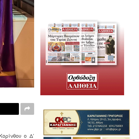
Κορίνθου ο Δ’