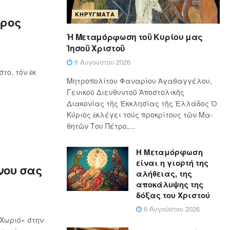
ΚΗΡΎΓΜΑΤΑ
υρος
Ἡ Μεταμόρφωση τοῦ Κυρίου μας
Ἰησοῦ Χριστοῦ
6 Αυγούστου 2026
το, τόν ἐκ
Μητροπολίτου Φαναρίου Ἀγαθαγγέλου,
Γενικοῦ Διευθυντοῦ Ἀποστολικῆς
Διακονίας τῆς Ἐκκλησίας τῆς Ἑλλάδος Ὁ
Κύ­ρι­ος ἐκλέγει τούς προ­κρί­τους τῶν Μα­
θη­τῶν Του Πέ­τρο,...
Η Μεταμόρφωση
είναι η γιορτή της
νου σας
αλήθειας, της
αποκάλυψης της
δόξας του Χριστού
6 Αυγούστου 2026
Χωριό» στην