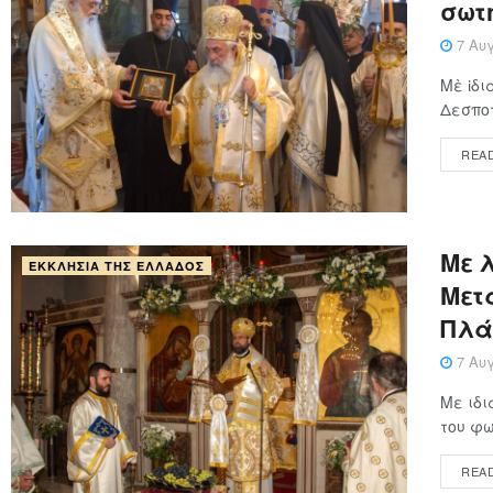
σωτ
7 Αυγ
Μὲ ἰδι
Δεσποτ
REA
Με 
ΕΚΚΛΗΣΊΑ ΤΗΣ ΕΛΛΆΔΟΣ
Μετ
Πλά
7 Αυγ
Με ιδι
του φω
REA