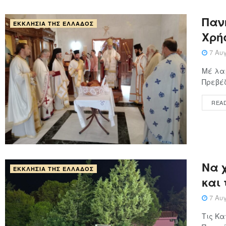
Παν
ΕΚΚΛΗΣΊΑ ΤΗΣ ΕΛΛΆΔΟΣ
Χρή
7 Αυγ
Μέ λαμ
Πρεβέζ
REA
Να χ
ΕΚΚΛΗΣΊΑ ΤΗΣ ΕΛΛΆΔΟΣ
και
7 Αυγ
Τις Κα