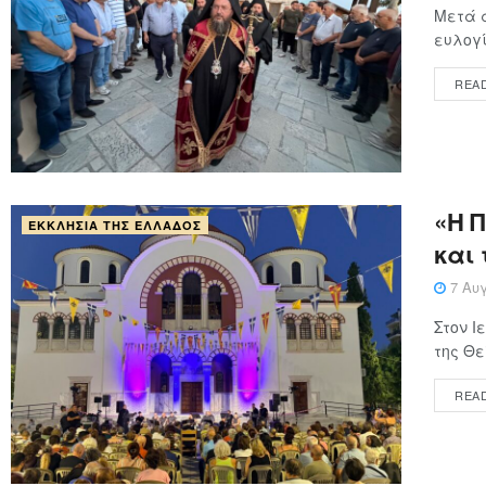
Μετά α
ευλογί
REA
«Η 
ΕΚΚΛΗΣΊΑ ΤΗΣ ΕΛΛΆΔΟΣ
και 
7 Αυγ
Στον 
της Θε
REA