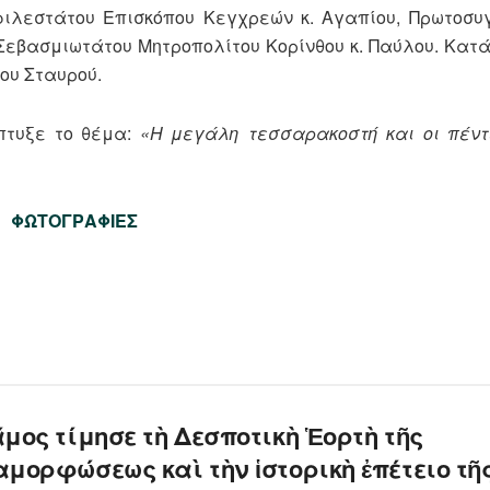
φιλεστάτου Επισκόπου Κεγχρεών κ. Αγαπίου, Πρωτοσυγ
Σεβασμιωτάτου Μητροπολίτου Κορίνθου κ. Παύλου. Κατά
ου Σταυρού.
έπτυξε το θέμα:
«Η μεγάλη τεσσαρακοστή και οι πέντ
ΦΩΤΟΓΡΑΦΙΕΣ
μος τίμησε τὴ Δεσποτικὴ Ἑορτὴ τῆς
μορφώσεως καὶ τὴν ἱστορικὴ ἐπέτειο τῆ