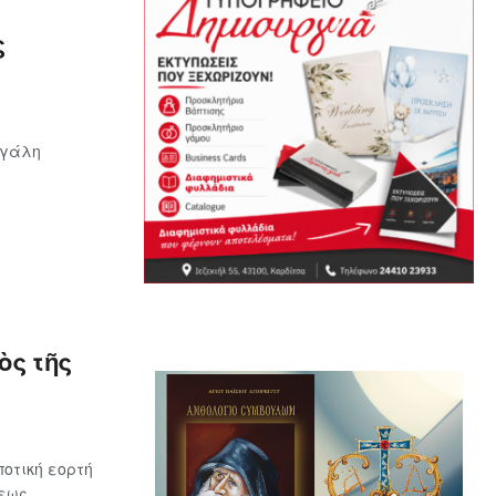
ς
εγάλη
ὸς τῆς
οτική εορτή
ως...