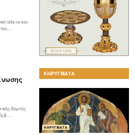
ική άδεια και
ου,...
ΚΗΡΥΓΜΑΤΑ
είνωσης
ικής Εορτής
β....
ΚΗΡΎΓΜΑΤΑ