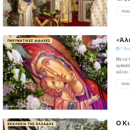
REA
«Ἀλ
ΠΝΕΥΜΑΤΙΚΈΣ ΔΙΔΑΧΈΣ
7 Αυγ
Μετά 
ὀρθοδό
αὗται ε
REA
Ο Κ
ΕΚΚΛΗΣΊΑ ΤΗΣ ΕΛΛΆΔΟΣ