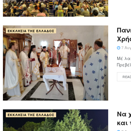
Παν
ΕΚΚΛΗΣΊΑ ΤΗΣ ΕΛΛΆΔΟΣ
Χρή
7 Αυγ
Μέ λαμ
Πρεβέζ
REA
Να χ
ΕΚΚΛΗΣΊΑ ΤΗΣ ΕΛΛΆΔΟΣ
και