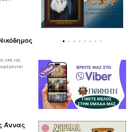
Νικόδημος
ε ὑπό τοῦ
ναφέρονται
ς Άννας