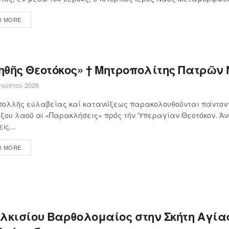
D MORE
ηθῆς Θεοτόκος» † Μητροπολίτης Πατρῶν 
ούστου 2026
πολλῆς εὐλαβείας καί κατανύξεως παρακολουθοῦνται πάντοντ
ξου λαοῦ αἱ «Παρακλήσεις» πρός τήν Ὑπεραγίαν Θεοτόκον. Ἀ
ἰς...
D MORE
ιλκισίου Βαρθολομαίος στην Σκήτη Αγία