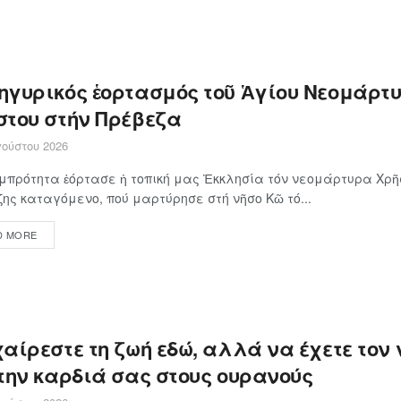
ηγυρικός ἑορτασμός τοῦ Ἁγίου Νεομάρτ
στου στήν Πρέβεζα
ούστου 2026
πρότητα ἑόρτασε ἡ τοπική μας Ἐκκλησία τόν νεομάρτυρα Χρῆσ
ης καταγόμενο, πού μαρτύρησε στή νῆσο Κῶ τό...
D MORE
αίρεστε τη ζωή εδώ, αλλά να έχετε τον 
 την καρδιά σας στους ουρανούς