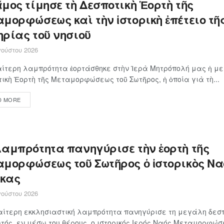
μος τίμησε τὴ Δεσποτικὴ Ἑορτὴ τῆς
μορφώσεως καὶ τὴν ἱστορικὴ ἐπέτειο τῆ
ηρίας τοῦ νησιοῦ
ούστου 2026
αίτερη λαμπρότητα ἑορτάσθηκε στὴν Ἱερὰ Μητρόπολή μας ἡ μ
ικὴ Ἑορτὴ τῆς Μεταμορφώσεως τοῦ Σωτῆρος, ἡ ὁποία γιὰ τὴ...
D MORE
λαμπρότητα πανηγύρισε τὴν ἑορτὴ τῆς
αμορφώσεως τοῦ Σωτῆρος ὁ ἱστορικὸς Να
κας
ούστου 2026
αίτερη εκκλησιαστική λαμπρότητα πανηγύρισε τη μεγάλη δεσπ
τός, εν μέσω του θέρους, ο ιστορικός Ιερός Ναός Μεταμορφώσε