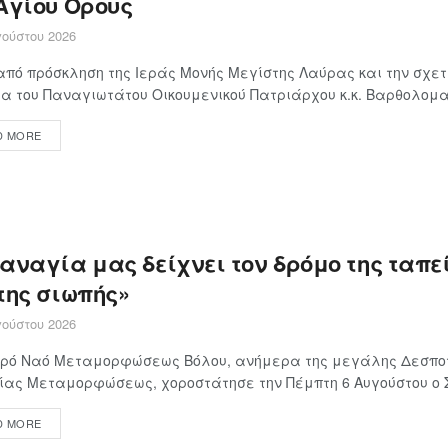
 Αγίου Όρους
ούστου 2026
πό πρόσκληση της Ιεράς Μονής Μεγίστης Λαύρας και την σχετ
α του Παναγιωτάτου Οικουμενικού Πατριάρχου κ.κ. Βαρθολομαί
D MORE
Παναγία μας δείχνει τον δρόμο της ταπ
της σιωπής»
ούστου 2026
Ιερό Ναό Μεταμορφώσεως Βόλου, ανήμερα της μεγάλης Δεσποτ
ίας Μεταμορφώσεως, χοροστάτησε την Πέμπτη 6 Αυγούστου ο Σε
D MORE