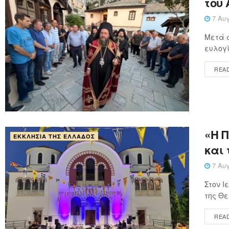
του
7 Αυγ
Μετά α
ευλογί
REA
«Η 
ΕΚΚΛΗΣΊΑ ΤΗΣ ΕΛΛΆΔΟΣ
και 
7 Αυγ
Στον 
της Θε
REA