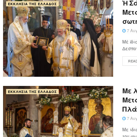
Ἡ Σά
ΕΚΚΛΗΣΊΑ ΤΗΣ ΕΛΛΆΔΟΣ
Μετα
σωτ
7 Αυγ
Μὲ ἰδι
Δεσποτ
REA
Με 
ΕΚΚΛΗΣΊΑ ΤΗΣ ΕΛΛΆΔΟΣ
Μετ
Πλά
7 Αυγ
Με ιδι
του φω