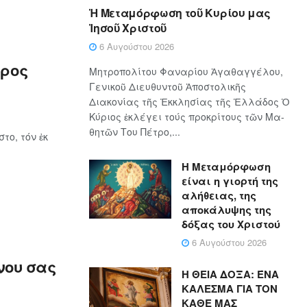
Ἡ Μεταμόρφωση τοῦ Κυρίου μας
Ἰησοῦ Χριστοῦ
6 Αυγούστου 2026
υρος
Μητροπολίτου Φαναρίου Ἀγαθαγγέλου,
Γενικοῦ Διευθυντοῦ Ἀποστολικῆς
Διακονίας τῆς Ἐκκλησίας τῆς Ἑλλάδος Ὁ
Κύ­ρι­ος ἐκλέγει τούς προ­κρί­τους τῶν Μα­
θη­τῶν Του Πέ­τρο,...
το, τόν ἐκ
Η Μεταμόρφωση
είναι η γιορτή της
αλήθειας, της
αποκάλυψης της
δόξας του Χριστού
6 Αυγούστου 2026
νου σας
Η ΘΕΙΑ ΔΟΞΑ: ΈΝΑ
ΚΑΛΕΣΜΑ ΓΙΑ ΤΟΝ
ΚΑΘΕ ΜΑΣ