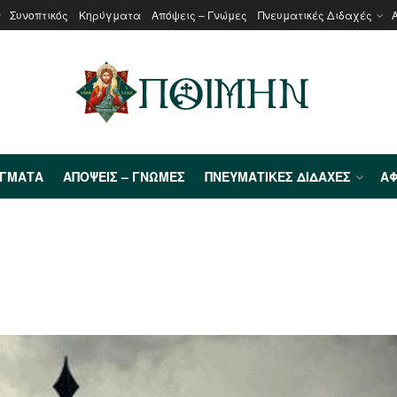
Συνοπτικός
Κηρύγματα
Απόψεις – Γνώμες
Πνευματικές Διδαχές
ΎΓΜΑΤΑ
ΑΠΌΨΕΙΣ – ΓΝΏΜΕΣ
ΠΝΕΥΜΑΤΙΚΈΣ ΔΙΔΑΧΈΣ
ΑΦ