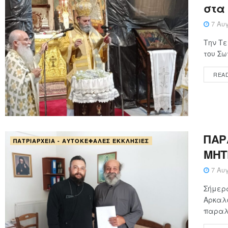
στα
7 Αυγ
Την Τε
του Σω
REA
ΠΑΡ
ΠΑΤΡΙΑΡΧΕΊΑ - ΑΥΤΟΚΈΦΑΛΕΣ ΕΚΚΛΗΣΊΕΣ
ΜΗΤ
7 Αυγ
Σήμερα
Αρκαλο
παραλα