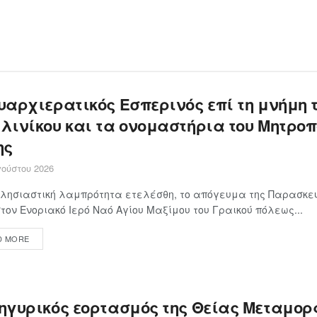
υαρχιερατικός Εσπερινός επί τη μνήμη 
λινίκου και τα ονομαστήρια του Μητροπ
ης
ούστου 2026
λησιαστική λαμπρότητα ετελέσθη, το απόγευμα της Παρασκευ
στον Ενοριακό Ιερό Ναό Αγίου Μαξίμου του Γραικού πόλεως...
D MORE
ηγυρικός εορτασμός της Θείας Μεταμο