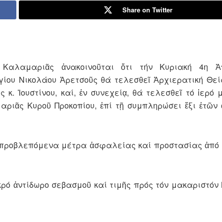
Share on Twitter
Καλαμαριᾶς ἀνακοινοῦται ὅτι τήν Κυριακή 4η Ἀπ
γίου Νικολάου Ἀρετσοῦς θά τελεσθεῖ Ἀρχιερατική Θεί
κ. Ἰουστίνου, καί, ἐν συνεχείᾳ, θά τελεσθεῖ τό ἱερό 
ριᾶς Κυροῦ Προκοπίου, ἐπί τῇ συμπληρώσει ἕξι ἐτῶν 
ά προβλεπόμενα μέτρα ἀσφαλείας καί προστασίας ἀπό
ρό ἀντίδωρο σεβασμοῦ καί τιμῆς πρός τόν μακαριστόν