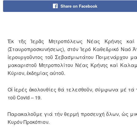
Share on Facebook
Ἐκ τῆς Ἱερᾶς Μητροπόλεως Νέας Κρήνης καί 
(Σταυροπροσκυνήσεως), στόν Ἱερό Καθεδρικό Ναό Ἁ
ἱερουργοῦντος τοῦ Σεβασμιωτάτου Ποιμενάρχου μας 
μακαριστοῦ Μητροπολίτου Νέας Κρήνης καί Καλαμα
Κύριον, ἐκδημίας αὐτοῦ.
Οἱ ἱερές ἀκολουθίες θά τελεσθοῦν, σύμφωνα μέ τ
τοῦ Covid – 19.
Παρακαλοῦμε γιά τήν θερμή προσευχή ὅλων, ὡς μικ
Κυρόν Προκόπιον.