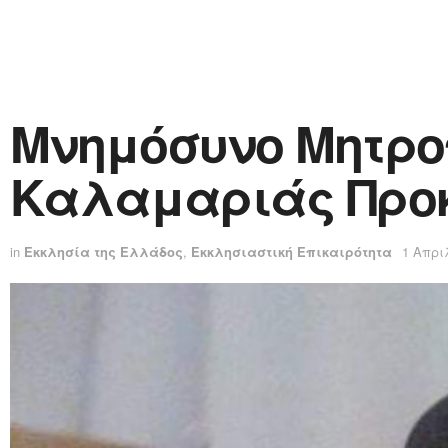
Μνημόσυνο Μητρο
Καλαμαριάς Προ
in
Εκκλησία της Ελλάδος
,
Εκκλησιαστική Επικαιρότητα
1 Απρι