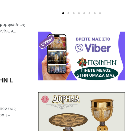
ταμορφώσεως
νίνων...
Ν Ι.
οπόλεως
οση –