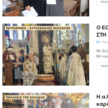
REA
Ο Ε
ΠΑΤΡΙΑΡΧΕΊΑ - ΑΥΤΟΚΈΦΑΛΕΣ ΕΚΚΛΗΣΊΕΣ
ΣΤΗ
7 Αυγ
Με βυζ
Μεταμο
REA
Η α
ΕΚΚΛΗΣΊΑ ΤΗΣ ΕΛΛΆΔΟΣ
καρ