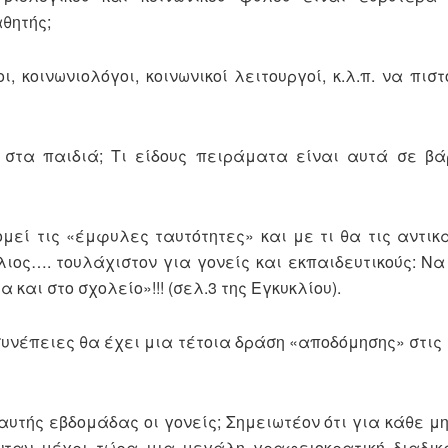
θητής;
, κοινωνιολόγοι, κοινωνικοί λειτουργοί, κ.λ.π. να πισ
α στα παιδιά; Τι είδους πειράματα είναι αυτά σε β
ομεί τις «έμφυλες ταυτότητες» και με τι θα τις αντικ
κλιος…. τουλάχιστον για γονείς και εκπαιδευτικούς: Ν
και στο σχολείο»!!! (σελ.3 της Εγκυκλίου).
συνέπειες θα έχει μια τέτοια δράση «αποδόμησης» στις 
υτής εβδομάδας οι γονείς; Σημειωτέον ότι για κάθε μη
ύνταν μέχρι τώρα μια μεγάλη γραφειοκρατική διαδικ