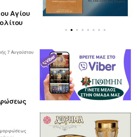
του Αγίου
ολίτου
ής 7 Αυγούστου
ρφώσεως
ταμορφώσεως