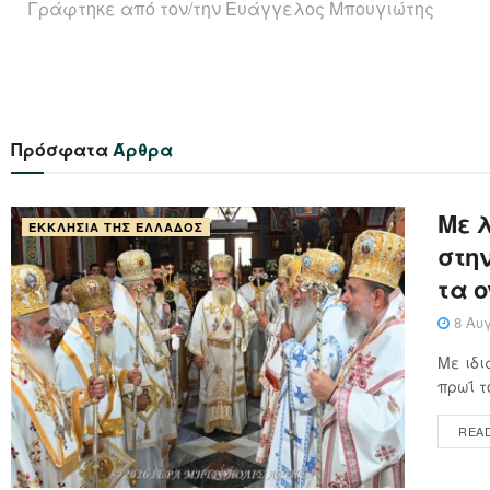
Γράφτηκε από τον/την Ευάγγελος Μπουγιώτης
Πρόσφατα
Άρθρα
Με 
ΕΚΚΛΗΣΊΑ ΤΗΣ ΕΛΛΆΔΟΣ
στη
τα 
8 Αυγ
Με ιδι
πρωΐ τ
REA