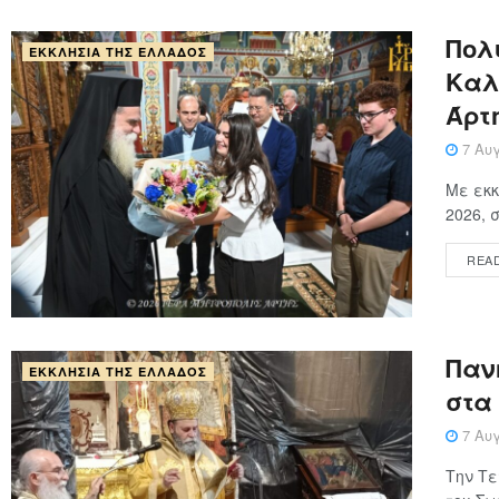
Πολ
ΕΚΚΛΗΣΊΑ ΤΗΣ ΕΛΛΆΔΟΣ
Καλ
Άρτ
7 Αυγ
Με εκκ
2026, 
REA
Παν
ΕΚΚΛΗΣΊΑ ΤΗΣ ΕΛΛΆΔΟΣ
στα
7 Αυγ
Την Τε