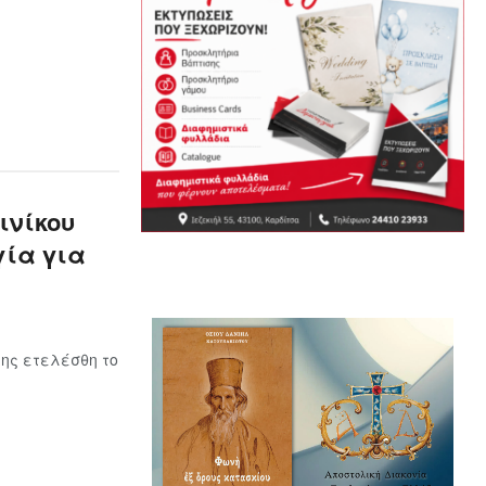
ινίκου
γία για
ης ετελέσθη το