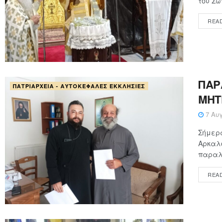
του Σω
REA
ΠΑΡ
ΠΑΤΡΙΑΡΧΕΊΑ - ΑΥΤΟΚΈΦΑΛΕΣ ΕΚΚΛΗΣΊΕΣ
ΜΗΤ
7 Αυγ
Σήμερα
Αρκαλο
παραλα
REA