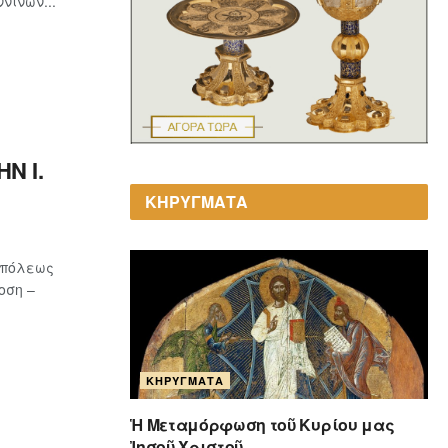
νίνων...
Ν Ι.
ΚΗΡΥΓΜΑΤΑ
οπόλεως
οση –
ΚΗΡΎΓΜΑΤΑ
Ἡ Μεταμόρφωση τοῦ Κυρίου μας
Ἰησοῦ Χριστοῦ