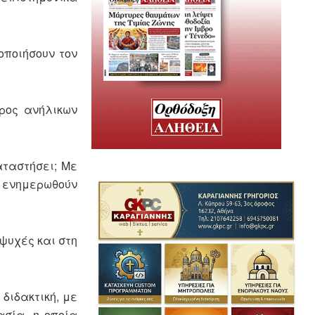
τοποιήσουν τον
άρος ανήλικων
αταστήσει; Με
α ενημερωθούν
ψυχές και στη
 διδακτική, με
ασία, η οποία