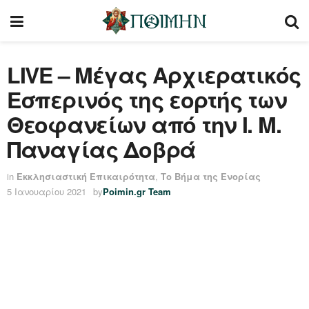
LIVE – Μέγας Αρχιερατικός
Εσπερινός της εορτής των
Θεοφανείων από την Ι. Μ.
Παναγίας Δοβρά
in
Εκκλησιαστική Επικαιρότητα
,
Το Βήμα της Ενορίας
5 Ιανουαρίου 2021
by
Poimin.gr Team