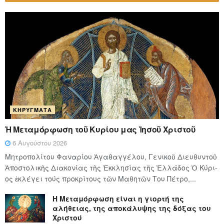
ΚΗΡΎΓΜΑΤΑ
Ἡ Μεταμόρφωση τοῦ Κυρίου μας Ἰησοῦ Χριστοῦ
6 Αυγούστου 2026
Μητροπολίτου Φαναρίου Ἀγαθαγγέλου, Γενικοῦ Διευθυντοῦ
Ἀποστολικῆς Διακονίας τῆς Ἐκκλησίας τῆς Ἑλλάδος Ὁ Κύ­ρι­
ος ἐκλέγει τούς προ­κρί­τους τῶν Μα­θη­τῶν Του Πέ­τρο,...
Η Μεταμόρφωση είναι η γιορτή της
αλήθειας, της αποκάλυψης της δόξας του
Χριστού