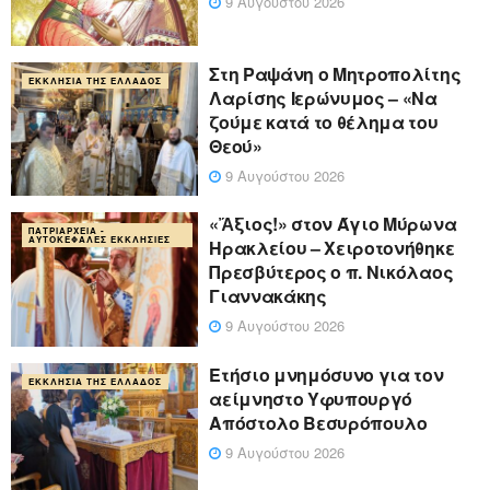
9 Αυγούστου 2026
Στη Ραψάνη ο Μητροπολίτης
ΕΚΚΛΗΣΊΑ ΤΗΣ ΕΛΛΆΔΟΣ
Λαρίσης Ιερώνυμος – «Να
ζούμε κατά το θέλημα του
Θεού»
9 Αυγούστου 2026
«Ἄξιος!» στον Άγιο Μύρωνα
ΠΑΤΡΙΑΡΧΕΊΑ -
ΑΥΤΟΚΈΦΑΛΕΣ ΕΚΚΛΗΣΊΕΣ
Ηρακλείου – Χειροτονήθηκε
Πρεσβύτερος ο π. Νικόλαος
Γιαννακάκης
9 Αυγούστου 2026
Ετήσιο μνημόσυνο για τον
ΕΚΚΛΗΣΊΑ ΤΗΣ ΕΛΛΆΔΟΣ
αείμνηστο Υφυπουργό
Απόστολο Βεσυρόπουλο
9 Αυγούστου 2026