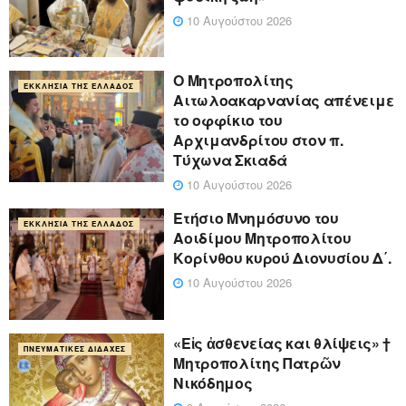
10 Αυγούστου 2026
Ο Μητροπολίτης
ΕΚΚΛΗΣΊΑ ΤΗΣ ΕΛΛΆΔΟΣ
Αιτωλοακαρνανίας απένειμε
το οφφίκιο του
Αρχιμανδρίτου στον π.
Τύχωνα Σκιαδά
10 Αυγούστου 2026
Ετήσιο Μνημόσυνο του
ΕΚΚΛΗΣΊΑ ΤΗΣ ΕΛΛΆΔΟΣ
Αοιδίμου Μητροπολίτου
Κορίνθου κυρού Διονυσίου Δ΄.
10 Αυγούστου 2026
«Eἰς ἀσθενείας και θλίψεις» †
ΠΝΕΥΜΑΤΙΚΈΣ ΔΙΔΑΧΈΣ
Μητροπολίτης Πατρῶν
Νικόδημος