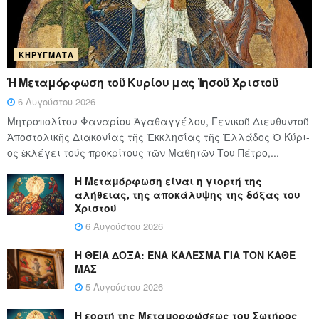
ΚΗΡΎΓΜΑΤΑ
Ἡ Μεταμόρφωση τοῦ Κυρίου μας Ἰησοῦ Χριστοῦ
6 Αυγούστου 2026
Μητροπολίτου Φαναρίου Ἀγαθαγγέλου, Γενικοῦ Διευθυντοῦ
Ἀποστολικῆς Διακονίας τῆς Ἐκκλησίας τῆς Ἑλλάδος Ὁ Κύ­ρι­
ος ἐκλέγει τούς προ­κρί­τους τῶν Μα­θη­τῶν Του Πέ­τρο,...
Η Μεταμόρφωση είναι η γιορτή της
αλήθειας, της αποκάλυψης της δόξας του
Χριστού
6 Αυγούστου 2026
Η ΘΕΙΑ ΔΟΞΑ: ΈΝΑ ΚΑΛΕΣΜΑ ΓΙΑ ΤΟΝ ΚΑΘΕ
ΜΑΣ
5 Αυγούστου 2026
Η εορτή της Μεταμορφώσεως του Σωτήρος