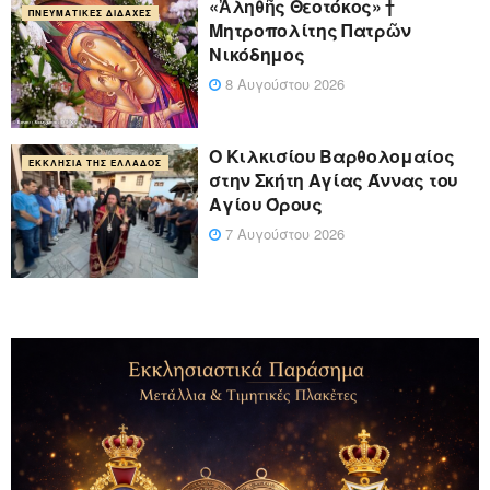
«Ἀληθῆς Θεοτόκος» †
ΠΝΕΥΜΑΤΙΚΈΣ ΔΙΔΑΧΈΣ
Μητροπολίτης Πατρῶν
Νικόδημος
8 Αυγούστου 2026
Ο Κιλκισίου Βαρθολομαίος
ΕΚΚΛΗΣΊΑ ΤΗΣ ΕΛΛΆΔΟΣ
στην Σκήτη Αγίας Άννας του
Αγίου Όρους
7 Αυγούστου 2026