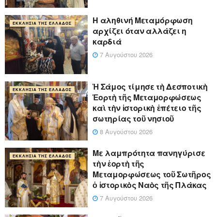
Η αληθινή Μεταμόρφωση
ΕΚΚΛΗΣΊΑ ΤΗΣ ΕΛΛΆΔΟΣ
αρχίζει όταν αλλάζει η
καρδιά
7 Αυγούστου 2026
Ἡ Σάμος τίμησε τὴ Δεσποτικὴ
ΕΚΚΛΗΣΊΑ ΤΗΣ ΕΛΛΆΔΟΣ
Ἑορτὴ τῆς Μεταμορφώσεως
καὶ τὴν ἱστορικὴ ἐπέτειο τῆς
σωτηρίας τοῦ νησιοῦ
8 Αυγούστου 2026
Με λαμπρότητα πανηγύρισε
ΕΚΚΛΗΣΊΑ ΤΗΣ ΕΛΛΆΔΟΣ
τὴν ἑορτὴ τῆς
Μεταμορφώσεως τοῦ Σωτῆρος
ὁ ἱστορικὸς Ναὸς τῆς Πλάκας
7 Αυγούστου 2026