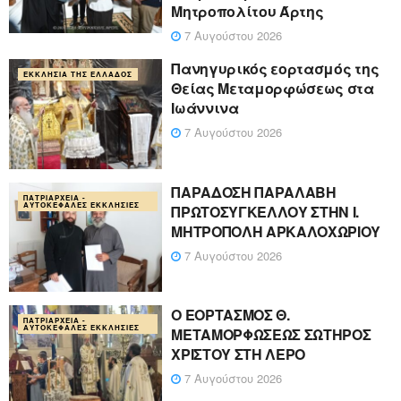
Μητροπολίτου Άρτης
7 Αυγούστου 2026
Πανηγυρικός εορτασμός της
ΕΚΚΛΗΣΊΑ ΤΗΣ ΕΛΛΆΔΟΣ
Θείας Μεταμορφώσεως στα
Ιωάννινα
7 Αυγούστου 2026
ΠΑΡΑΔΟΣΗ ΠΑΡΑΛΑΒΗ
ΠΑΤΡΙΑΡΧΕΊΑ -
ΑΥΤΟΚΈΦΑΛΕΣ ΕΚΚΛΗΣΊΕΣ
ΠΡΩΤΟΣΥΓΚΕΛΛΟΥ ΣΤΗΝ Ι.
ΜΗΤΡΟΠΟΛΗ ΑΡΚΑΛΟΧΩΡΙΟΥ
7 Αυγούστου 2026
Ο ΕΟΡΤΑΣΜΟΣ Θ.
ΠΑΤΡΙΑΡΧΕΊΑ -
ΑΥΤΟΚΈΦΑΛΕΣ ΕΚΚΛΗΣΊΕΣ
ΜΕΤΑΜΟΡΦΩΣΕΩΣ ΣΩΤΗΡΟΣ
ΧΡΙΣΤΟΥ ΣΤΗ ΛΕΡΟ
7 Αυγούστου 2026