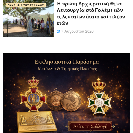
Ἡ πρώτη Ἀρχιερατικὴ Θεία
ΕΚΚΛΗΣΊΑ ΤΗΣ ΕΛΛΆΔΟΣ
Λειτουργία στὸ Γολέμι τῶν
τελευταίων ἑκατὸ καὶ πλέον
ἐτῶν
7 Αυγούστου 2026