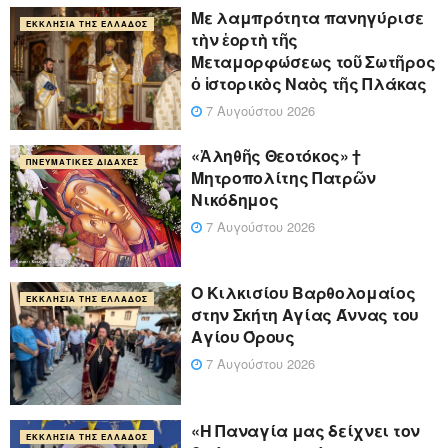
Με λαμπρότητα πανηγύρισε
ΕΚΚΛΗΣΊΑ ΤΗΣ ΕΛΛΆΔΟΣ
τὴν ἑορτὴ τῆς
Μεταμορφώσεως τοῦ Σωτῆρος
ὁ ἱστορικὸς Ναὸς τῆς Πλάκας
7 Αυγούστου 2026
«Ἀληθῆς Θεοτόκος» †
ΠΝΕΥΜΑΤΙΚΈΣ ΔΙΔΑΧΈΣ
Μητροπολίτης Πατρῶν
Νικόδημος
7 Αυγούστου 2026
Ο Κιλκισίου Βαρθολομαίος
ΕΚΚΛΗΣΊΑ ΤΗΣ ΕΛΛΆΔΟΣ
στην Σκήτη Αγίας Άννας του
Αγίου Όρους
7 Αυγούστου 2026
«Η Παναγία μας δείχνει τον
ΕΚΚΛΗΣΊΑ ΤΗΣ ΕΛΛΆΔΟΣ