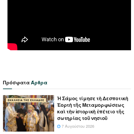
Πρόσφατα
Άρθρα
Ἡ Σάμος τίμησε τὴ Δεσποτικὴ
ΕΚΚΛΗΣΊΑ ΤΗΣ ΕΛΛΆΔΟΣ
Ἑορτὴ τῆς Μεταμορφώσεως
καὶ τὴν ἱστορικὴ ἐπέτειο τῆς
σωτηρίας τοῦ νησιοῦ
7 Αυγούστου 2026