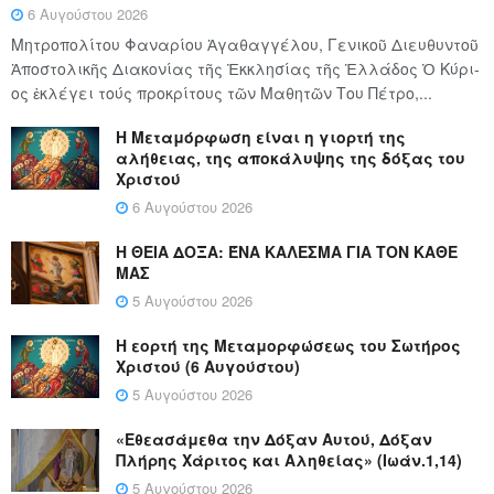
6 Αυγούστου 2026
Μητροπολίτου Φαναρίου Ἀγαθαγγέλου, Γενικοῦ Διευθυντοῦ
Ἀποστολικῆς Διακονίας τῆς Ἐκκλησίας τῆς Ἑλλάδος Ὁ Κύ­ρι­
ος ἐκλέγει τούς προ­κρί­τους τῶν Μα­θη­τῶν Του Πέ­τρο,...
Η Μεταμόρφωση είναι η γιορτή της
αλήθειας, της αποκάλυψης της δόξας του
Χριστού
6 Αυγούστου 2026
Η ΘΕΙΑ ΔΟΞΑ: ΈΝΑ ΚΑΛΕΣΜΑ ΓΙΑ ΤΟΝ ΚΑΘΕ
ΜΑΣ
5 Αυγούστου 2026
Η εορτή της Μεταμορφώσεως του Σωτήρος
Χριστού (6 Αυγούστου)
5 Αυγούστου 2026
«Εθεασάμεθα την Δόξαν Αυτού, Δόξαν
Πλήρης Χάριτος και Αληθείας» (Ιωάν.1,14)
5 Αυγούστου 2026