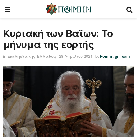
Κυριακή των Βαΐων: Το
μήνυμα της εορτής
in
Εκκλησία της Ελλάδος
28 Απριλίου 2024
by
Poimin.gr Team