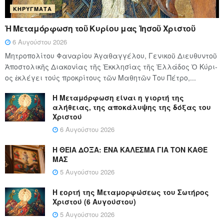
ΚΗΡΎΓΜΑΤΑ
Ἡ Μεταμόρφωση τοῦ Κυρίου μας Ἰησοῦ Χριστοῦ
6 Αυγούστου 2026
Μητροπολίτου Φαναρίου Ἀγαθαγγέλου, Γενικοῦ Διευθυντοῦ
Ἀποστολικῆς Διακονίας τῆς Ἐκκλησίας τῆς Ἑλλάδος Ὁ Κύ­ρι­
ος ἐκλέγει τούς προ­κρί­τους τῶν Μα­θη­τῶν Του Πέ­τρο,...
Η Μεταμόρφωση είναι η γιορτή της
αλήθειας, της αποκάλυψης της δόξας του
Χριστού
6 Αυγούστου 2026
Η ΘΕΙΑ ΔΟΞΑ: ΈΝΑ ΚΑΛΕΣΜΑ ΓΙΑ ΤΟΝ ΚΑΘΕ
ΜΑΣ
5 Αυγούστου 2026
Η εορτή της Μεταμορφώσεως του Σωτήρος
Χριστού (6 Αυγούστου)
5 Αυγούστου 2026