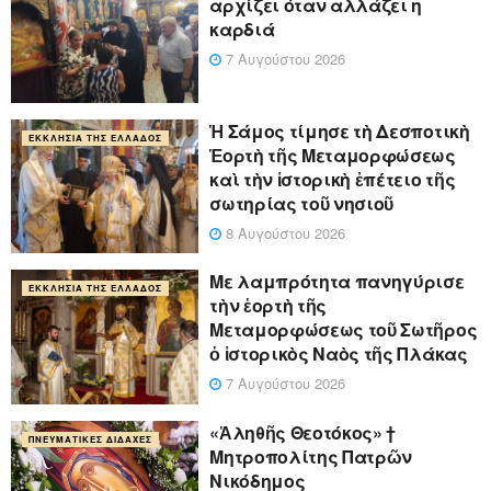
αρχίζει όταν αλλάζει η
καρδιά
7 Αυγούστου 2026
Ἡ Σάμος τίμησε τὴ Δεσποτικὴ
ΕΚΚΛΗΣΊΑ ΤΗΣ ΕΛΛΆΔΟΣ
Ἑορτὴ τῆς Μεταμορφώσεως
καὶ τὴν ἱστορικὴ ἐπέτειο τῆς
σωτηρίας τοῦ νησιοῦ
8 Αυγούστου 2026
Με λαμπρότητα πανηγύρισε
ΕΚΚΛΗΣΊΑ ΤΗΣ ΕΛΛΆΔΟΣ
τὴν ἑορτὴ τῆς
Μεταμορφώσεως τοῦ Σωτῆρος
ὁ ἱστορικὸς Ναὸς τῆς Πλάκας
7 Αυγούστου 2026
«Ἀληθῆς Θεοτόκος» †
ΠΝΕΥΜΑΤΙΚΈΣ ΔΙΔΑΧΈΣ
Μητροπολίτης Πατρῶν
Νικόδημος