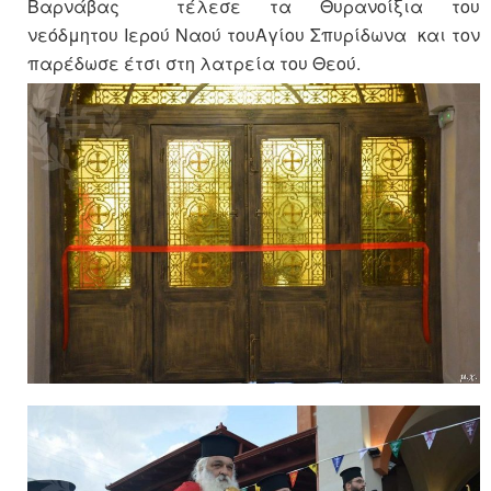
Βαρνάβας τέλεσε τα Θυρανοίξια του
νεόδμητου Ιερού Ναού τουΑγίου Σπυρίδωνα και τον
παρέδωσε έτσι στη λατρεία του Θεού.