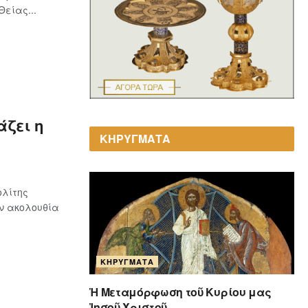
είας...
ζει η
ΚΗΡΥΓΜΑΤΑ
ολίτης
ν ακολουθία
ΚΗΡΎΓΜΑΤΑ
Ἡ Μεταμόρφωση τοῦ Κυρίου μας
Ἰησοῦ Χριστοῦ