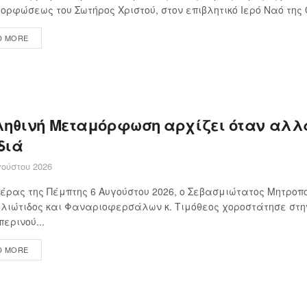
ρφώσεως του Σωτήρος Χριστού, στον επιβλητικό Ιερό Ναό της Θ
D MORE
ληθινή Μεταμόρφωση αρχίζει όταν αλλά
διά
ούστου 2026
έρας της Πέμπτης 6 Αυγούστου 2026, ο Σεβασμιώτατος Μητροπ
λιώτιδος και Φαναριοφερσάλων κ. Τιμόθεος χοροστάτησε στη
περινού...
D MORE