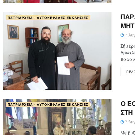
ΠΑΡ
ΠΑΤΡΙΑΡΧΕΊΑ - ΑΥΤΟΚΈΦΑΛΕΣ ΕΚΚΛΗΣΊΕΣ
ΜΗΤ
7 Αυγ
Σήμερα
Αρκαλο
παραλα
REA
Ο Ε
ΠΑΤΡΙΑΡΧΕΊΑ - ΑΥΤΟΚΈΦΑΛΕΣ ΕΚΚΛΗΣΊΕΣ
ΣΤΗ
7 Αυγ
Με βυζ