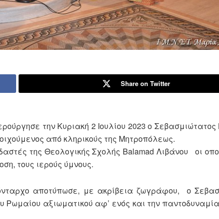
Share on Twitter
ρούργησε την Κυριακή 2 Ιουλίου 2023 ο Σεβασμιώτατος
ιχούμενος από κληρικούς της Μητροπόλεως.
δαστές της Θεολογικής Σχολής Balamad Λιβάνου οι οπ
ση, τους ιερούς ύμνους.
τόνταρχο αποτύπωσε, με ακρίβεια ζωγράφου, ο Σεβα
ου Ρωμαίου αξιωματικού αφ’ ενός και την παντοδυναμία