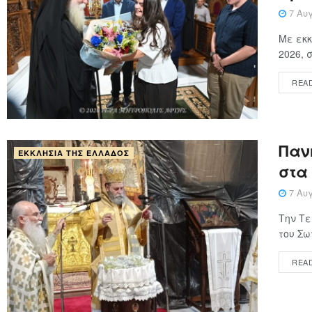
7 Αυγ
Με εκκ
2026, 
REA
Παν
ΕΚΚΛΗΣΊΑ ΤΗΣ ΕΛΛΆΔΟΣ
στα
7 Αυγ
Την Τε
του Σω
REA