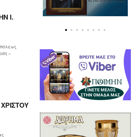
Ν Ι.
οπόλεως
οση –
ΧΡΙΣΤΟΥ
ας