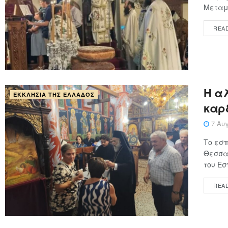
Μεταμο
REA
Η α
ΕΚΚΛΗΣΊΑ ΤΗΣ ΕΛΛΆΔΟΣ
καρ
7 Αυγ
Το εσπ
Θεσσα
του Εσ
REA