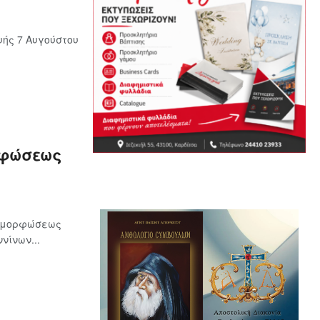
ής 7 Αυγούστου
ρφώσεως
ταμορφώσεως
νίνων...