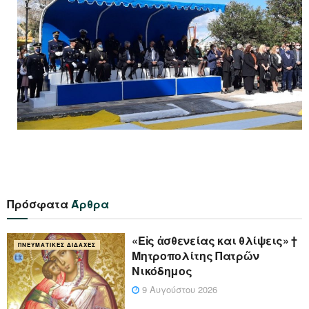
Πρόσφατα
Άρθρα
«Eἰς ἀσθενείας και θλίψεις» †
ΠΝΕΥΜΑΤΙΚΈΣ ΔΙΔΑΧΈΣ
Μητροπολίτης Πατρῶν
Νικόδημος
9 Αυγούστου 2026