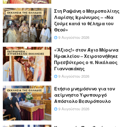
Στη Ραψάνη ο Μητροπολίτης
ΕΚΚΛΗΣΊΑ ΤΗΣ ΕΛΛΆΔΟΣ
Λαρίσης Ιερώνυμος – «Να
ζούμε κατά το θέλημα του
Θεού»
9 Αυγούστου 2026
«Ἄξιος!» στον Άγιο Μύρωνα
ΠΑΤΡΙΑΡΧΕΊΑ -
ΑΥΤΟΚΈΦΑΛΕΣ ΕΚΚΛΗΣΊΕΣ
Ηρακλείου – Χειροτονήθηκε
Πρεσβύτερος ο π. Νικόλαος
Γιαννακάκης
9 Αυγούστου 2026
Ετήσιο μνημόσυνο για τον
ΕΚΚΛΗΣΊΑ ΤΗΣ ΕΛΛΆΔΟΣ
αείμνηστο Υφυπουργό
Απόστολο Βεσυρόπουλο
9 Αυγούστου 2026