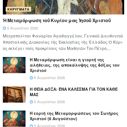
ΚΗΡΎΓΜΑΤΑ
Ἡ Μεταμόρφωση τοῦ Κυρίου μας Ἰησοῦ Χριστοῦ
6 Αυγούστου 2026
Μητροπολίτου Φαναρίου Ἀγαθαγγέλου, Γενικοῦ Διευθυντοῦ
Ἀποστολικῆς Διακονίας τῆς Ἐκκλησίας τῆς Ἑλλάδος Ὁ Κύ­ρι­
ος ἐκλέγει τούς προ­κρί­τους τῶν Μα­θη­τῶν Του Πέ­τρο,...
Η Μεταμόρφωση είναι η γιορτή της
αλήθειας, της αποκάλυψης της δόξας του
Χριστού
6 Αυγούστου 2026
Η ΘΕΙΑ ΔΟΞΑ: ΈΝΑ ΚΑΛΕΣΜΑ ΓΙΑ ΤΟΝ ΚΑΘΕ
ΜΑΣ
5 Αυγούστου 2026
Η εορτή της Μεταμορφώσεως του Σωτήρος
Χριστού (6 Αυγούστου)
5 Αυγούστου 2026