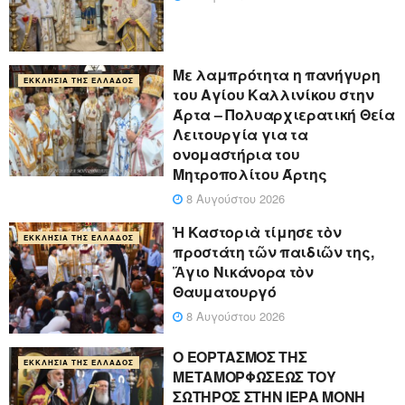
Με λαμπρότητα η πανήγυρη
ΕΚΚΛΗΣΊΑ ΤΗΣ ΕΛΛΆΔΟΣ
του Αγίου Καλλινίκου στην
Άρτα – Πολυαρχιερατική Θεία
Λειτουργία για τα
ονομαστήρια του
Μητροπολίτου Άρτης
8 Αυγούστου 2026
Ἡ Καστοριὰ τίμησε τὸν
ΕΚΚΛΗΣΊΑ ΤΗΣ ΕΛΛΆΔΟΣ
προστάτη τῶν παιδιῶν της,
Ἅγιο Νικάνορα τὸν
Θαυματουργό
8 Αυγούστου 2026
Ο ΕΟΡΤΑΣΜΟΣ ΤΗΣ
ΕΚΚΛΗΣΊΑ ΤΗΣ ΕΛΛΆΔΟΣ
ΜΕΤΑΜΟΡΦΩΣΕΩΣ ΤΟΥ
ΣΩΤΗΡΟΣ ΣΤΗΝ ΙΕΡΑ ΜΟΝΗ