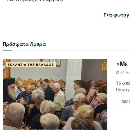
Για φωτογ
Πρόσφατα
Άρθρα
«Με
ΕΚΚΛΗΣΊΑ ΤΗΣ ΕΛΛΆΔΟΣ
10 Αυ
Το από
Παναγί
REA