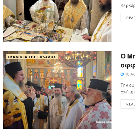
Κερκύρ
REA
Ο Μ
ΕΚΚΛΗΣΊΑ ΤΗΣ ΕΛΛΆΔΟΣ
οφφ
10 Αυ
Την ορ
ανήκει
REA