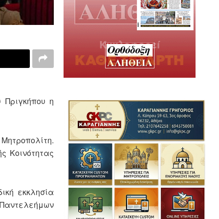
υ Πριγκήπου η
 Μητροπολίτη.
ς Κοινότητας
δική εκκλησία
. Παντελεήμων