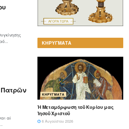
ου
συγκίνησης
ό...
ΚΗΡΥΓΜΑΤΑ
ς Πατρῶν
ΚΗΡΎΓΜΑΤΑ
Ἡ Μεταμόρφωση τοῦ Κυρίου μας
Ἰησοῦ Χριστοῦ
αι αἱ
6 Αυγούστου 2026
..