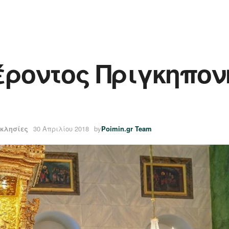
Γέροντος Πριγκηπον
κκλησίες
30 Απριλίου 2018
by
Poimin.gr Team