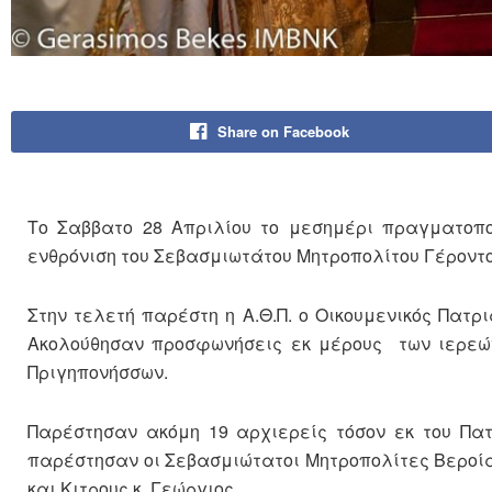
Share on Facebook
Το Σαββατο 28 Απριλίου το μεσημέρι πραγματοποι
ενθρόνιση του Σεβασμιωτάτου Μητροπολίτου Γέροντο
Στην τελετή παρέστη η Α.Θ.Π. ο Οικουμενικός Πατρ
Ακολούθησαν προσφωνήσεις εκ μέρους των ιερεών
Πριγηπονήσσων.
Παρέστησαν ακόμη 19 αρχιερείς τόσον εκ του Πατ
παρέστησαν οι Σεβασμιώτατοι Μητροπολίτες Βεροία
και Κιτρους κ. Γεώργιος.