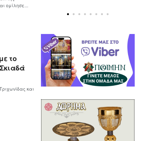
ι ομίλησε...
με το
 Σκιαδά
 Τριχωνίδας και