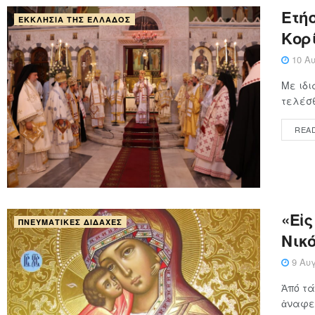
Ετή
ΕΚΚΛΗΣΊΑ ΤΗΣ ΕΛΛΆΔΟΣ
Κορί
10 Αυ
Με ιδι
τελέσθ
REA
«Eἰς
ΠΝΕΥΜΑΤΙΚΈΣ ΔΙΔΑΧΈΣ
Νικ
9 Αυγ
Ἀπό τά
ἀναφερ