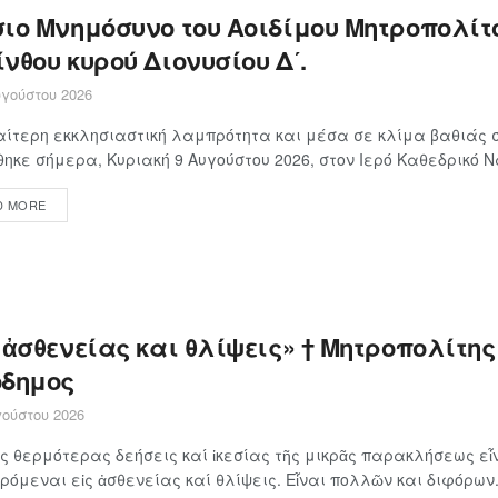
σιο Μνημόσυνο του Αοιδίμου Μητροπολίτ
νθου κυρού Διονυσίου Δ΄.
γούστου 2026
αίτερη εκκλησιαστική λαμπρότητα και μέσα σε κλίμα βαθιάς 
ηκε σήμερα, Κυριακή 9 Αυγούστου 2026, στον Ιερό Καθεδρικό Να
D MORE
 ἀσθενείας και θλίψεις» † Μητροπολίτη
όδημος
ούστου 2026
ς θερμότερας δεήσεις καί ἱκεσίας τῆς μικρᾶς παρακλήσεως εἶν
όμεναι εἰς ἀσθενείας καί θλίψεις. Εἶναι πολλῶν και διφόρων.