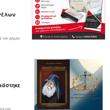
γέλων
ά του Δήμου
μάστηκε
πολίτης