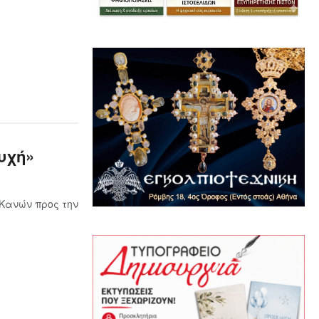
υχή»
 Κανών προς την