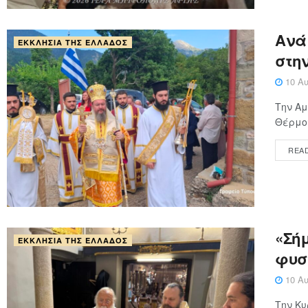
Ανά
ΕΚΚΛΗΣΊΑ ΤΗΣ ΕΛΛΆΔΟΣ
στη
10 Αυ
Την Αμ
Θέρμου
REA
«Σή
ΕΚΚΛΗΣΊΑ ΤΗΣ ΕΛΛΆΔΟΣ
φυσ
10 Αυ
Την Κυ