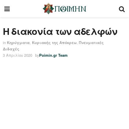
Η διακονία των αδελφών
in
Κηρύγματα
,
Κυριακής της Απόκρεω
,
Πνευματικές
Διδαχές
3 Απριλίου 2020
by
Poimin.gr Team