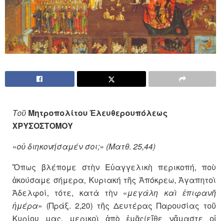
Τοῦ
Μητροπολίτου Ἐλευθερουπόλεως
ΧΡΥΣΟΣΤΟΜΟΥ
«
οὐ διηκονήσαμέν σοι;
»
(Ματθ. 25,44)
Ὅπως βλέπομε στὴν Εὐαγγελικὴ περικοπή, ποὺ
ἀκούσαμε σήμερα, Κυριακή τῆς Ἀπόκρεω, Ἀγαπητοὶ
Ἀδελφοί, τότε, κατὰ τὴν «
μεγάλη καὶ ἐπιφανῆ
ἡμέρα
» (Πράξ. 2,20) τῆς Δευτέρας Παρουσίας τοῦ
Κυρίου μας, μερικοὶ ἀπὸ ἐμᾶς(εἴθε νἄμαστε οἱ