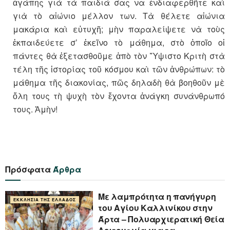
ἀγάπης γιὰ τὰ παιδιά σας να ἐνδιαφερθῆτε καὶ
γιὰ τὸ αἰώνιο μέλλον των. Τὰ θέλετε αἰώνια
μακάρια καὶ εὐτυχῆ; μὴν παραλείψετε νὰ τοὺς
ἐκπαιδεύετε σ’ ἐκεῖνο τὸ μάθημα, στὸ ὁποῖο οἱ
πάντες θὰ ἐξετασθοῦμε ἀπὸ τὸν Ὕψιστο Κριτὴ στὰ
τέλη τῆς ἱστορίας τοῦ κόσμου καὶ τῶν ἀνθρώπων: τὸ
μάθημα τῆς διακονίας, πῶς δηλαδὴ θὰ βοηθοῦν μὲ
ὅλη τους τὴ ψυχὴ τὸν ἔχοντα ἀνάγκη συνάνθρωπό
τους. Ἀμὴν!
Πρόσφατα
Άρθρα
Με λαμπρότητα η πανήγυρη
ΕΚΚΛΗΣΊΑ ΤΗΣ ΕΛΛΆΔΟΣ
του Αγίου Καλλινίκου στην
Άρτα – Πολυαρχιερατική Θεία