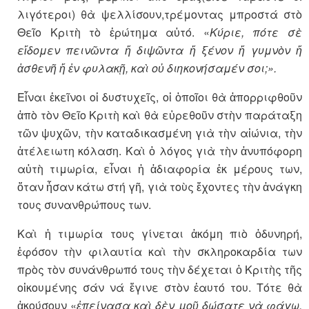
λιγότεροι) θὰ ψελλίσουν,τρέμοντας μπροστά στὸ
Θεῖο Κριτὴ τὸ ἐρώτημα αὐτό. «
Κύριε, πότε σὲ
εἴδομεν πεινῶντα ἤ διψῶντα ἤ ξένον ἤ γυμνὸν ἤ
ἀσθενῆ ἤ ἐν φυλακῇ, καὶ οὐ διηκονήσαμέν σοι;».
Εἶναι ἐκεῖνοι οἱ δυστυχεῖς, οἱ ὁποῖοι θὰ ἀπορριφθοῦν
ἀπὸ τὸν Θεῖο Κριτὴ καὶ θὰ εὑρεθοῦν στὴν παράταξη
τῶν ψυχῶν, τὴν καταδικασμένη γιὰ τὴν αἰώνια, τὴν
ἀτέλειωτη κόλαση. Καὶ ὁ λόγος γιὰ τὴν ἀνυπόφορη
αὐτὴ τιμωρία, εἶναι ἡ ἀδιαφορία ἐκ μέρους των,
ὅταν ἦσαν κάτω στή γῆ, γιὰ τοὺς ἔχοντες τὴν ἀνάγκη
τους συνανθρώπους των.
Καὶ ἡ τιμωρία τους γίνεται ἀκόμη πιὸ ὀδυνηρή,
ἐφόσον τὴν φιλαυτία καὶ τὴν σκληροκαρδία των
πρὸς τὸν συνάνθρωπό τους τὴν δέχεται ὁ Κριτὴς τῆς
οἰκουμένης σάν νά ἔγινε στὸν ἑαυτό του. Τότε θὰ
ἀκούσουν «
ἐπείνασα καὶ δὲν μοῦ δώσατε νὰ φάγω,