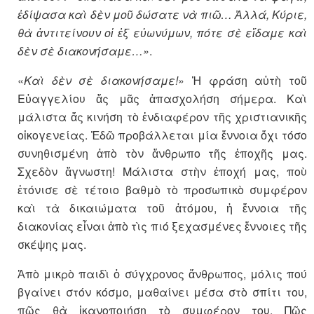
ἐδίψασα καὶ δὲν μοῦ δώσατε νὰ πιῶ… Ἀλλά, Κύριε,
θὰ ἀντιτείνουν οἱ ἐξ εὐωνύμων, πότε σὲ εἴδαμε καὶ
δὲν σὲ διακονήσαμε…»
.
«
Καὶ δὲν σὲ διακονήσαμε!
» Ἡ φράση αὐτὴ τοῦ
Εὐαγγελίου ἄς μᾶς ἀπασχολήση σήμερα. Καὶ
μάλιστα ἄς κινήση τὸ ἐνδιαφέρον τῆς χριστιανικῆς
οἰκογενείας. Ἐδῶ προβάλλεται μία ἔννοια ὄχι τόσο
συνηθισμένη ἀπὸ τὸν ἄνθρωπο τῆς ἐποχῆς μας.
Σχεδὸν ἄγνωστη! Μάλιστα στὴν ἐποχή μας, ποὺ
ἐτόνισε σὲ τέτοιο βαθμὸ τὸ προσωπικὸ συμφέρον
καὶ τὰ δικαιώματα τοῦ ἀτόμου, ἡ ἔννοια τῆς
διακονίας εἶναι ἀπὸ τὶς πιό ξεχασμένες ἔννοιες τῆς
σκέψης μας.
Ἀπὸ μικρὸ παιδὶ ὁ σύγχρονος ἄνθρωπος, μόλις πού
βγαίνει στόν κόσμο, μαθαίνει μέσα στὸ σπίτι του,
πῶς θὰ ἱκανοποιήση τὸ συμφέρον του. Πῶς