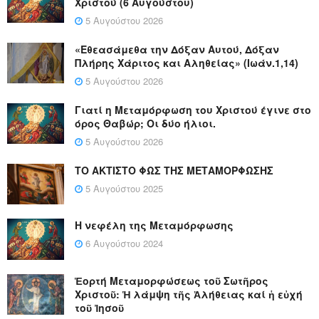
Χριστού (6 Αυγούστου)
5 Αυγούστου 2026
«Εθεασάμεθα την Δόξαν Αυτού, Δόξαν
Πλήρης Χάριτος και Αληθείας» (Ιωάν.1,14)
5 Αυγούστου 2026
Γιατί η Μεταμόρφωση του Χριστού έγινε στο
όρος Θαβώρ; Οι δύο ήλιοι.
5 Αυγούστου 2026
ΤΟ ΑΚΤΙΣΤΟ ΦΩΣ ΤΗΣ ΜΕΤΑΜΟΡΦΩΣΗΣ
5 Αυγούστου 2025
Η νεφέλη της Μεταμόρφωσης
6 Αυγούστου 2024
Ἑορτή Μεταμορφώσεως τοῦ Σωτῆρος
Χριστοῦ: Ἡ λάμψη τῆς Ἀλήθειας καί ἡ εὐχή
τοῦ Ἰησοῦ