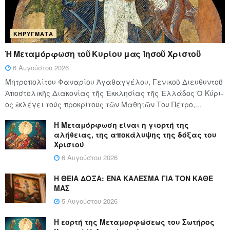
ΚΗΡΎΓΜΑΤΑ
Ἡ Μεταμόρφωση τοῦ Κυρίου μας Ἰησοῦ Χριστοῦ
6 Αυγούστου 2026
Μητροπολίτου Φαναρίου Ἀγαθαγγέλου, Γενικοῦ Διευθυντοῦ
Ἀποστολικῆς Διακονίας τῆς Ἐκκλησίας τῆς Ἑλλάδος Ὁ Κύ­ρι­
ος ἐκλέγει τούς προ­κρί­τους τῶν Μα­θη­τῶν Του Πέ­τρο,...
Η Μεταμόρφωση είναι η γιορτή της
αλήθειας, της αποκάλυψης της δόξας του
Χριστού
6 Αυγούστου 2026
Η ΘΕΙΑ ΔΟΞΑ: ΈΝΑ ΚΑΛΕΣΜΑ ΓΙΑ ΤΟΝ ΚΑΘΕ
ΜΑΣ
5 Αυγούστου 2026
Η εορτή της Μεταμορφώσεως του Σωτήρος