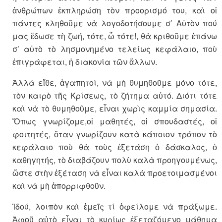
ἀνθρώπων ἐκπληρώση τὸν προορισμό του, καὶ οἱ
πάντες κληθοῦμε νὰ λογοδοτήσουμε σ’ Αὐτὸν πού
μας ἔδωσε τὴ ζωή, τότε, ὦ τότε!, θὰ κριθοῦμε ἐπάνω
σ’ αὐτὸ τὸ λησμονημένο τελείως κεφάλαιο, ποὺ
ἐπιγράφεται, ἡ διακονία τῶν ἄλλων.
Ἀλλὰ εἴθε, ἀγαπητοί, νὰ μὴ θυμηθοῦμε μόνο τότε,
τὸν καιρὸ τῆς Κρίσεως, τὸ ζήτημα αὐτό. Διότι τότε
καὶ νὰ τὸ θυμηθοῦμε, εἶναι χωρὶς καμμία σημασία.
Ὅπως γνωρίζομε,οἱ μαθητές, οἱ σπουδαστές, οἱ
φοιτητές, ὅταν γνωρίζουν κατὰ κάποιον τρόπον τὸ
κεφάλαιο ποὺ θὰ τοὺς ἐξετάση ὁ δάσκαλος, ὁ
καθηγητής, τὸ διαβάζουν πολὺ καλὰ προηγουμένως,
ὥστε στὴν ἐξέταση νὰ εἶναι καλὰ προετοιμασμένοι
καὶ νὰ μὴ ἀπορριφθοῦν.
Ἰδού, λοιπὸν καὶ ἐμεῖς τί ὀφείλομε νὰ πράξωμε.
Ἀφοῦ αὐτὸ εἶναι τὸ κυρίως ἐξεταζόμενο μάθημα