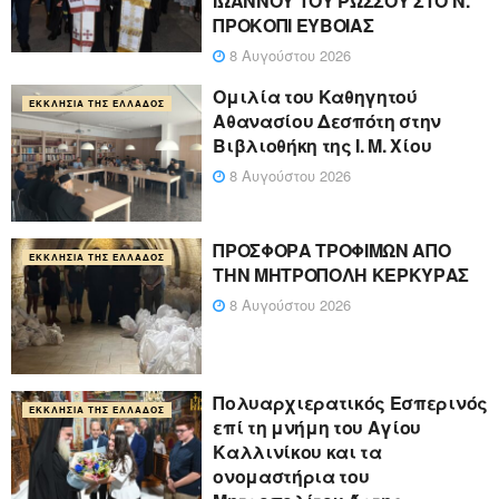
ΙΩΑΝΝΟΥ ΤΟΥ ΡΩΣΣΟΥ ΣΤΟ Ν.
ΠΡΟΚΟΠΙ ΕΥΒΟΙΑΣ
8 Αυγούστου 2026
Ομιλία του Καθηγητού
ΕΚΚΛΗΣΊΑ ΤΗΣ ΕΛΛΆΔΟΣ
Αθανασίου Δεσπότη στην
Βιβλιοθήκη της Ι. Μ. Χίου
8 Αυγούστου 2026
ΠΡΟΣΦΟΡΑ ΤΡΟΦΙΜΩΝ ΑΠΟ
ΕΚΚΛΗΣΊΑ ΤΗΣ ΕΛΛΆΔΟΣ
ΤΗΝ ΜΗΤΡΟΠΟΛΗ ΚΕΡΚΥΡΑΣ
8 Αυγούστου 2026
Πολυαρχιερατικός Εσπερινός
ΕΚΚΛΗΣΊΑ ΤΗΣ ΕΛΛΆΔΟΣ
επί τη μνήμη του Αγίου
Καλλινίκου και τα
ονομαστήρια του