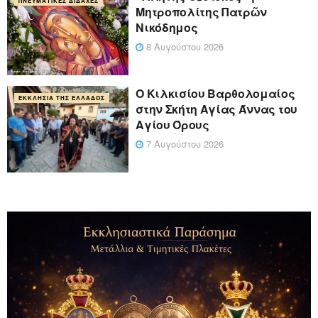
ΠΝΕΥΜΑΤΙΚΈΣ ΔΙΔΑΧΈΣ
Μητροπολίτης Πατρῶν
Νικόδημος
8 Αυγούστου 2026
Ο Κιλκισίου Βαρθολομαίος
ΕΚΚΛΗΣΊΑ ΤΗΣ ΕΛΛΆΔΟΣ
στην Σκήτη Αγίας Άννας του
Αγίου Όρους
7 Αυγούστου 2026