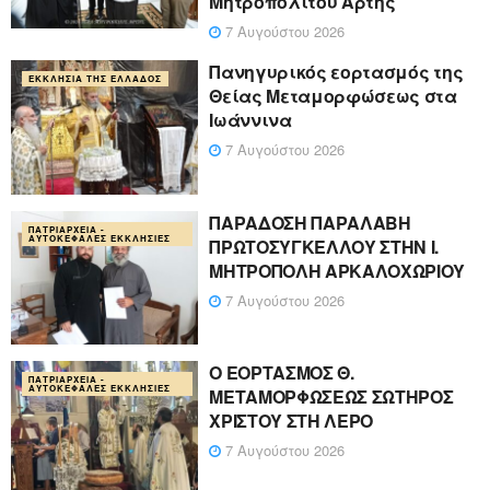
Μητροπολίτου Άρτης
7 Αυγούστου 2026
Πανηγυρικός εορτασμός της
ΕΚΚΛΗΣΊΑ ΤΗΣ ΕΛΛΆΔΟΣ
Θείας Μεταμορφώσεως στα
Ιωάννινα
7 Αυγούστου 2026
ΠΑΡΑΔΟΣΗ ΠΑΡΑΛΑΒΗ
ΠΑΤΡΙΑΡΧΕΊΑ -
ΑΥΤΟΚΈΦΑΛΕΣ ΕΚΚΛΗΣΊΕΣ
ΠΡΩΤΟΣΥΓΚΕΛΛΟΥ ΣΤΗΝ Ι.
ΜΗΤΡΟΠΟΛΗ ΑΡΚΑΛΟΧΩΡΙΟΥ
7 Αυγούστου 2026
Ο ΕΟΡΤΑΣΜΟΣ Θ.
ΠΑΤΡΙΑΡΧΕΊΑ -
ΑΥΤΟΚΈΦΑΛΕΣ ΕΚΚΛΗΣΊΕΣ
ΜΕΤΑΜΟΡΦΩΣΕΩΣ ΣΩΤΗΡΟΣ
ΧΡΙΣΤΟΥ ΣΤΗ ΛΕΡΟ
7 Αυγούστου 2026