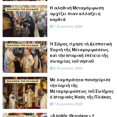
Η αληθινή Μεταμόρφωση
ΕΚΚΛΗΣΊΑ ΤΗΣ ΕΛΛΆΔΟΣ
αρχίζει όταν αλλάζει η
καρδιά
7 Αυγούστου 2026
Ἡ Σάμος τίμησε τὴ Δεσποτικὴ
ΕΚΚΛΗΣΊΑ ΤΗΣ ΕΛΛΆΔΟΣ
Ἑορτὴ τῆς Μεταμορφώσεως
καὶ τὴν ἱστορικὴ ἐπέτειο τῆς
σωτηρίας τοῦ νησιοῦ
8 Αυγούστου 2026
Με λαμπρότητα πανηγύρισε
ΕΚΚΛΗΣΊΑ ΤΗΣ ΕΛΛΆΔΟΣ
τὴν ἑορτὴ τῆς
Μεταμορφώσεως τοῦ Σωτῆρος
ὁ ἱστορικὸς Ναὸς τῆς Πλάκας
7 Αυγούστου 2026
«Ἀληθῆς Θεοτόκος» †