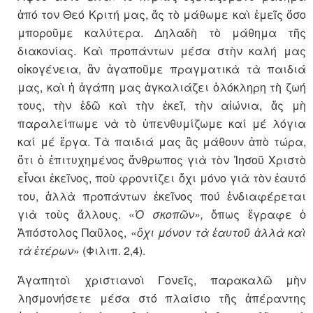
ἀπό τον Θεό Κριτή μας, ἄς τὸ μάθωμε καὶ ἐμεῖς ὅσο
μποροῦμε καλύτερα. Δηλαδὴ τὸ μάθημα τῆς
διακονίας. Καὶ προπάντων μέσα στὴν καλή μας
οἰκογένεια, ἂν ἀγαποῦμε πραγματικὰ τὰ παιδιά
μας, καὶ ἡ ἀγάπη μας ἀγκαλιάζει ὁλόκληρη τὴ ζωή
τους, τὴν ἐδῶ καὶ τὴν ἐκεῖ, τὴν αἰώνια, ἄς μὴ
παραλείπωμε νὰ τὸ ὑπενθυμίζωμε καί μέ λόγια
καί μέ ἔργα. Τὰ παιδιά μας ἂς μάθουν ἀπὸ τώρα,
ὅτι ὁ ἐπιτυχημένος ἄνθρωπος γιὰ τὸν Ἰησοῦ Χριστὸ
εἶναι ἐκεῖνος, ποὺ φροντίζει ὄχι μόνο γιὰ τὸν ἑαυτό
του, ἀλλὰ προπάντων ἐκεῖνος πού ἐνδιαφέρεται
γιὰ τοὺς ἄλλους. «
Ὁ σκοπῶν»,
ὅπως ἔγραφε ὁ
Ἀπόστολος Παῦλος,
«ὄχι μόνον τὰ ἑαυτοῦ ἀλλὰ καὶ
τὰ ἑτέρων
» (Φιλιπ. 2,4).
Ἀγαπητοὶ χριστιανοὶ Γονεῖς, παρακαλῶ μὴν
λησμονήσετε μέσα στό πλαίσιο τῆς ἀπέραντης