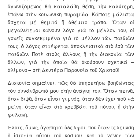
ἀγωνιζόμενος θὰ καταλάβη θέση, τὴν καλύτερη,
ἐπάνω στὴν κοινωνικὴ πυραμίδα. Κάποτε μάλιστα
ἄσχετα μέ θεμιτό ἤ ἀθέμιτο τρόπο. Ὅταν οἱ
μεγαλύτεροι κάνουν λόγο γιὰ τὸ μέλλον του, οἱ
γονεῖς συγκεκριμένα γιὰ τὸ μέλλον τῶν παιδιῶν
τους, ὁ λόγος στρέφεται ἀποκλειστικὰ στὸ ἐσὺ τῶν
παιδιῶν. Ποτὲ στοὺς ἄλλους ἤ τὴν διακονία τῶν
ἄλλων, γιὰ τὴν ὁποία θὰ ἀκούσουν σχετικά –
ἀλίμονο – στὴ Δευτέρα Παρουσία τοῦ Χριστοῦ!
Διακονία σημαίνει, πῶς θὰ ὑπηρετήσω βοηθώντας
τὸν συνάνθρωπό μου στὴν ἀνάγκη του. Ὅταν πεινᾶ,
ὅταν διψᾶ, ὅταν εἶναι γυμνός, ὅταν δὲν ἔχει ποῦ νὰ
μείνη, ὅταν εἶναι στὸ κρεββάτι τοῦ πόνου, ἤ στὴν
φυλακή.
Ἐλᾶτε, ὅμως, ἀγαπητοὶ ἀδελφοί, ποὺ ὅταν τελειώση
ἡ ἱστορία αὐτοῦ τοῦ κόσμου, καὶ τὸ γένος τῶν