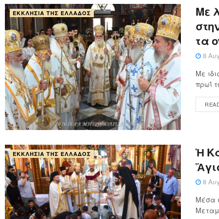
Με 
ΕΚΚΛΗΣΊΑ ΤΗΣ ΕΛΛΆΔΟΣ
στη
τα 
8 Αυγ
Με ιδι
πρωΐ τ
REA
Ἡ Κ
ΕΚΚΛΗΣΊΑ ΤΗΣ ΕΛΛΆΔΟΣ
Ἅγι
8 Αυγ
Μέσα 
Μεταμο