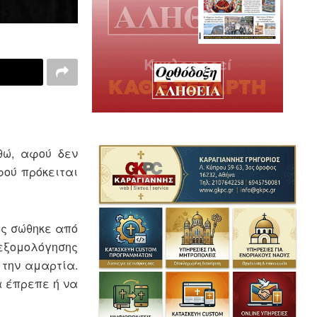
θώ, αφού δεν
ού πρόκειται
ος σώθηκε από
 εξομολόγησης
 την αμαρτία.
α έπρεπε ή να