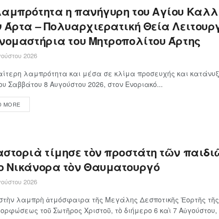
λαμπρότητα η πανήγυρη του Αγίου Καλλ
ν Άρτα – Πολυαρχιερατική Θεία Λειτουρ
ονομαστήρια του Μητροπολίτου Άρτης
ούστου 2026
αίτερη λαμπρότητα και μέσα σε κλίμα προσευχής και κατάνυξ
ου Σαββάτου 8 Αυγούστου 2026, στον Ενοριακό...
D MORE
αστοριὰ τίμησε τὸν προστάτη τῶν παιδιῶ
ο Νικάνορα τὸν Θαυματουργό
ούστου 2026
στὴν λαμπρὴ ἀτμόσφαιρα τῆς Μεγάλης Δεσποτικῆς Ἑορτῆς τῆς
ρφώσεως τοῦ Σωτῆρος Χριστοῦ, τὸ διήμερο 6 καὶ 7 Αὐγούστου, ἡ