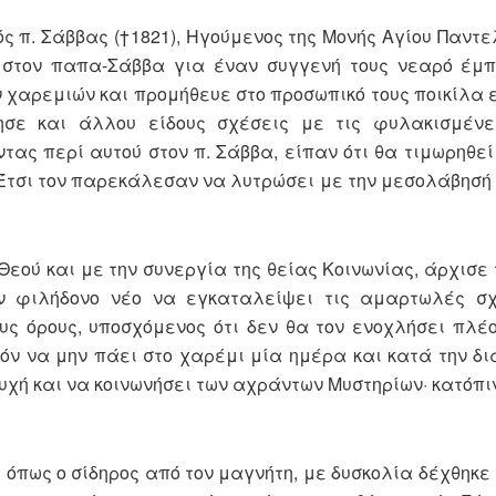
ς π. Σάββας (†1821), Ηγούμενος της Μονής Αγίου Παντε
 στον παπα-Σάββα για έναν συγγενή τους νεαρό έμπο
ν χαρεμιών και προμήθευε στο προσωπικό τους ποικίλα
σε και άλλου είδους σχέσεις με τις φυλακισμένες
ντας περί αυτού στον π. Σάββα, είπαν ότι θα τιμωρηθε
 Έτσι τον παρεκάλεσαν να λυτρώσει με την μεσολάβησή 
 Θεού και με την συνεργία της θείας Κοινωνίας, άρχισε
ν φιλήδονο νέο να εγκαταλείψει τις αμαρτωλές σχ
υς όρους, υποσχόμενος ότι δεν θα τον ενοχλήσει πλέο
ν να μην πάει στο χαρέμι μία ημέρα και κατά την δι
χή και να κοινωνήσει των αχράντων Μυστηρίων· κατόπιν
όπως ο σίδηρος από τον μαγνήτη, με δυσκολία δέχθηκε 