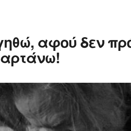
γηθώ, αφού δεν πρ
αρτάνω!