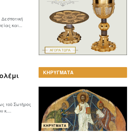
 Δεσποτική
ίας και...
ΚΗΡΥΓΜΑΤΑ
Γολέμι
ως τοῦ Σωτῆρος
 κ....
ΚΗΡΎΓΜΑΤΑ