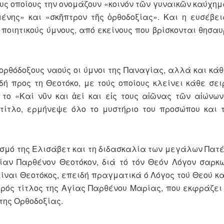
υς οποίους την ονομάζουν «κοινόν τῶν γυναικῶν καύχημ
μένης» και «σκῆπτρον τῆς ὀρθοδοξίας». Και η ευσέβε
ποιητικούς ύμνους, από εκείνους που βρί­σκονται θησαυ
ορ­θόδοξους ναούς οι ύμνοι της Παναγίας, αλλά και κάθ
δή προς τη Θεοτόκο, με τούς οποίους κλείνει κάθε σε
 το «Καί νῦν και ἀεί και εἰς τους αἰῶνας τῶν αἰώνων
τίτλο, ερ­μήνεψε όλο το μυστήριο του προσώπου και 
ισμό της Ελισάβετ και τη διδα­σκαλία των μεγάλων Πατ
ίαν Παρθένον Θεοτόκον, διά τό τόν Θεόν Λόγον σαρκω
­ναι Θεοτόκος, επειδή πραγματικά ό Λόγος τού Θεού κ
ιερός τίτλος της Αγίας Παρθένου Μαρίας, που εκφράζει 
 της Ορθοδοξίας.