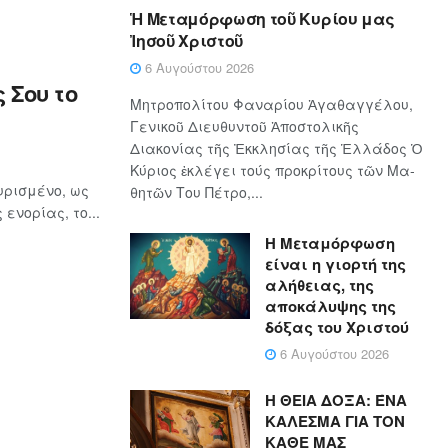
Ἡ Μεταμόρφωση τοῦ Κυρίου μας
Ἰησοῦ Χριστοῦ
6 Αυγούστου 2026
 Σου το
Μητροπολίτου Φαναρίου Ἀγαθαγγέλου,
Γενικοῦ Διευθυντοῦ Ἀποστολικῆς
Διακονίας τῆς Ἐκκλησίας τῆς Ἑλλάδος Ὁ
Κύ­ρι­ος ἐκλέγει τούς προ­κρί­τους τῶν Μα­
υρισμένο, ως
θη­τῶν Του Πέ­τρο,...
ενορίας, το...
Η Μεταμόρφωση
είναι η γιορτή της
αλήθειας, της
αποκάλυψης της
δόξας του Χριστού
6 Αυγούστου 2026
Η ΘΕΙΑ ΔΟΞΑ: ΈΝΑ
ΚΑΛΕΣΜΑ ΓΙΑ ΤΟΝ
ΚΑΘΕ ΜΑΣ