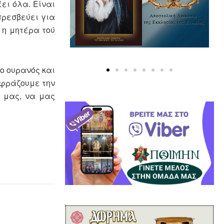
ει όλα. Είναι
ρε­σβεύει για
 η μητέρα τού
 ο ουρανός και
κφράζουμε την
ς μας, να μας