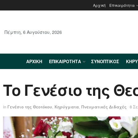
Αρχική
Επικαιρότητα
Πέμπτη, 6 Αυγούστου, 2026
ΑΡΧΙΚΉ
ΕΠΙΚΑΙΡΌΤΗΤΑ
ΣΥΝΟΠΤΙΚΌΣ
ΚΗΡ
Το Γενέσιο της Θε
in
Γενέσιο της Θεοτόκου
,
Κηρύγματα
,
Πνευματικές Διδαχές
8 Σ