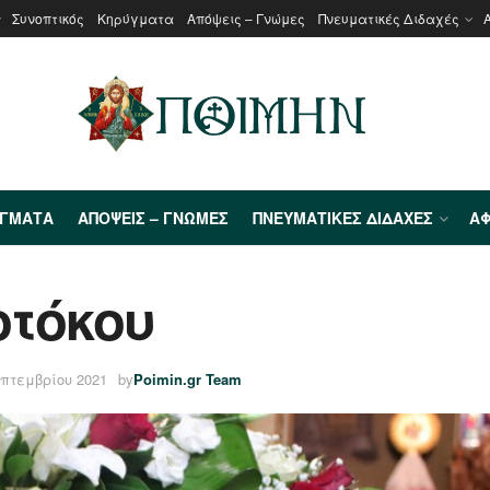
Συνοπτικός
Κηρύγματα
Απόψεις – Γνώμες
Πνευματικές Διδαχές
ΎΓΜΑΤΑ
ΑΠΌΨΕΙΣ – ΓΝΏΜΕΣ
ΠΝΕΥΜΑΤΙΚΈΣ ΔΙΔΑΧΈΣ
ΑΦ
οτόκου
επτεμβρίου 2021
by
Poimin.gr Team