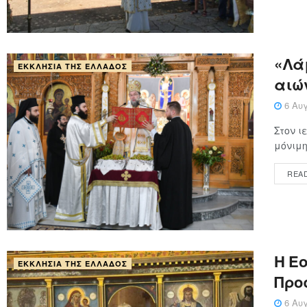
«Λάμ
ΕΚΚΛΗΣΊΑ ΤΗΣ ΕΛΛΆΔΟΣ
αιώ
6 Αυγ
Στον ι
μόνιμη
REA
Η Ε
ΕΚΚΛΗΣΊΑ ΤΗΣ ΕΛΛΆΔΟΣ
Προ
6 Αυγ