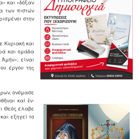
α» και «δόξαν
ια των πιστών
ρισμένοι στην
ε Κυριακή και
ιρά και ομάδα
 Ἀμήν», είναι
του έργου της
έρων, ονόμασε
θῆναι καί ἐν­
αι Θεός έλαβε
και εξηγεί το