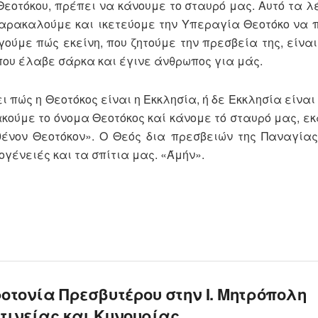
Θεοτόκου, πρέπει να κάνουμε το σταυρό μας. Αυτό τα λέ
αρα­καλούμε και ικετεύομε την Υπεραγία Θεoτόκo να π
γούμε πώς εκείνη, που ζητούμε την πρεσβεία της, είναι
, που έλαβε σάρκα και έγινε άν­θρωπος για μάς.
ώς η Θεοτόκος είναι η Εκκλη­σία, ή δε Εκκλησία είναι
ακούμε το όνομα Θεοτόκος καί κάνομε τό σταυρό μας, ε
­θένον Θεοτόκον». Ο Θεός δια πρεσβειών της Παναγία
ογένειές και τα σπίτια μας. «Άμήν».
οτονία Πρεσβυτέρου στην Ι. Μητρόπολη
τινείας και Κυνουρίας