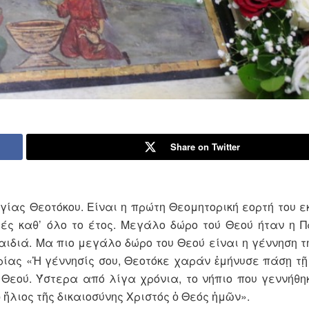
Share on Twitter
ίας Θεοτόκου. Είναι η πρώτη Θεομητορική εορ­τή του ε
λές καθ’ όλο το έτος. Μεγάλο δώρο τού Θεού ήταν η 
παιδιά. Μα πιο μεγάλο δώρο του Θεού είναι η γέννηση 
ρίας «Ἡ γέννησίς σου, Θεοτόκε χαράν ἐμήνυσε πάσῃ τῇ
Θεού. Ύστερα από λίγα χρόνια, το νήπιο που γεννήθη
 ἥλιος τῆς δικαιοσύνης Χριστός ὁ Θεός ἡμῶν».