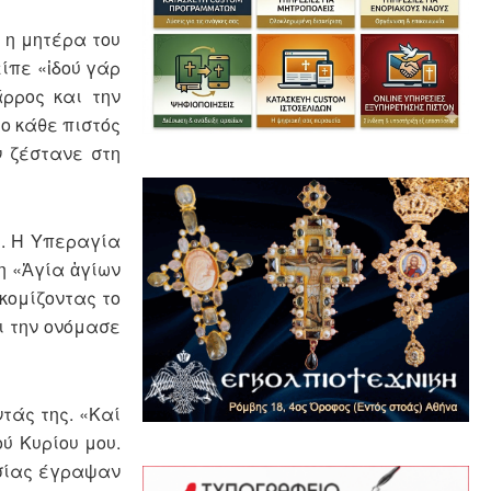
 η μητέρα του
είπε «ἰδού γάρ
ρρος και την
 ο κάθε πιστός
ν ζέστανε στη
ς. Η Υπεραγία
η «Ἁγία ἁγίων
κομίζοντας το
 την ονό­μασε
ντάς της. «Καί
ού Κυρίου μου.
ησίας έγραψαν