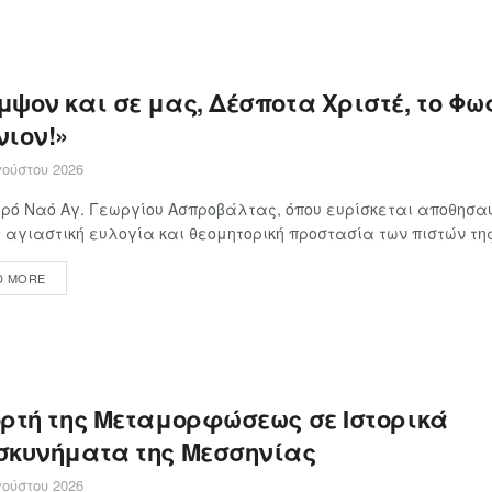
ψον και σε μας, Δέσποτα Χριστέ, το Φως
νιον!»
ούστου 2026
ερό Ναό Αγ. Γεωργίου Ασπροβάλτας, όπου ευρίσκεται αποθησα
 αγιαστική ευλογία και θεομητορική προστασία των πιστών της 
D MORE
ορτή της Μεταμορφώσεως σε Ιστορικά
σκυνήματα της Μεσσηνίας
ούστου 2026