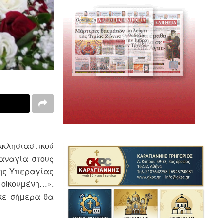
κκλησιαστικού
Παναγία στους
της Υπεραγίας
 οἰκουμένη…».
­κε σήμερα θα