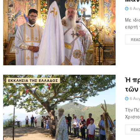
6 Αυγ
Με ιδι
εορτή 
REA
Ἡ π
ΕΚΚΛΗΣΊΑ ΤΗΣ ΕΛΛΆΔΟΣ
τῶν
6 Αυγ
Τὴν Πέ
Χριστο
REA