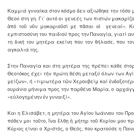
Καμμιά γυναίκα στον κόσμο δεν αξιώθηκε την τόσο 
Θεού στη γη. Γι’ αυτό οι γενεές των πι­στών μακαρί
ἀπό τοῦ νῦν μακαριοῦσί με πᾶσαι οἱ γενεαί». Κ
εμπιστοσύνη του παι­διού προς την Παναγία, γιατί α
τη δική του μητέρα εκείνη που τον θήλασε, που τ
αγκαλιά της.
Στην Παναγία και στη μητέρα της πρέπει κάθε στο
Θεοτόκος έχει τήν πρώτη θέση μετα­ξύ όλων των Αγ
μείζων», ή «τιμιωτέρα τῶν Χερουβείμ καί ἐνδοξοτέρ
ουράνιο μήνυμα προς την παρθένο Μαρία, ο αρχάγγε
«εὐλογημένην ἐν γυναιξί».
Και η Ελισάβετ, η μη­τέρα του Αγίου Ιωάννου του Πρ
πόθεν μοι τοῦτο, ἵνα ἔλθῃ ἡ μήτηρ τοῦ Κυρίου μου π
Κύριος είναι ο Χριστός, ο Θεός, που κρατούσε η Π