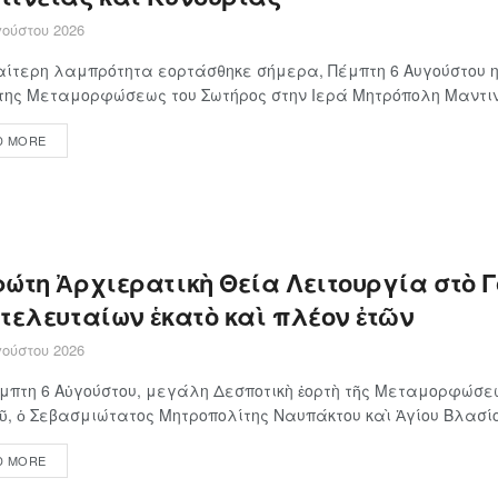
ούστου 2026
αίτερη λαμπρότητα εορτάσθηκε σήμερα, Πέμπτη 6 Αυγούστου η
της Μεταμορφώσεως του Σωτήρος στην Ιερά Μητρόπολη Μαντινε
D MORE
ρώτη Ἀρχιερατικὴ Θεία Λειτουργία στὸ 
 τελευταίων ἑκατὸ καὶ πλέον ἐτῶν
ούστου 2026
μπτη 6 Αὐγούστου, μεγάλη Δεσποτικὴ ἑορτὴ τῆς Μεταμορφώσε
ῦ, ὁ Σεβασμιώτατος Μητροπολίτης Ναυπάκτου καὶ Ἁγίου Βλασίου
D MORE