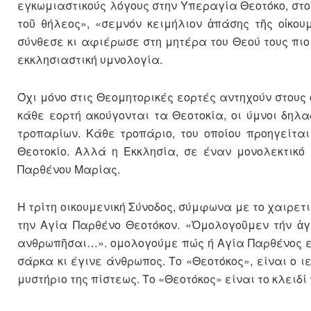
εγκω­μιαστικούς λόγους στην Υπεραγία Θεοτόκο, στο
τοῦ θήλεος», «σεμνόν κειμήλιον ἀπάσης τῆς οἰκου
σύνθεσε κι αφιέρωσε στη μητέρα του Θεού τους πιο 
εκκλησιαστική υμνολογία.
Όχι μόνο στις Θεομητορικές εορτές αντηχούν στους 
κάθε εορτή ακούγονται τα Θεοτοκία, οι ύμνοι δηλα
τροπαρίων. Κάθε τροπάριο, του οποίου προηγείται
Θεοτοκίο. Αλλά η Εκκλησία, σε έναν μονολεκτικό 
Παρθένου Μαρίας.
Η τρίτη οικουμενική Σύνοδος, σύμφωνα με το χαιρετ
την Αγία Παρ­θένο Θεοτόκον. «Ὀμολογοῦμεν τήν ἁγ
ανθρωπῆσαι…». ομολογούμε πώς ή Αγία Παρθένος εί
σάρκα κι έγινε άνθρωπος. Το «Θεοτό­κος», είναι ο 
μυστήριο της πίστεως. Το «Θεοτόκος» είναι το κλειδί