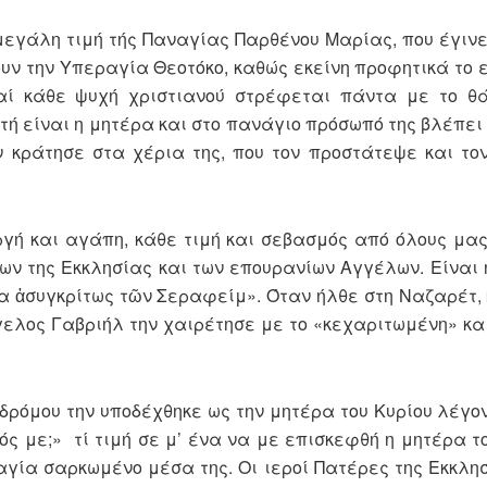
μεγάλη τιμή τής Παναγίας Παρθένου Μαρίας, που έγινε
ζουν την Υπεραγία Θεοτόκο, καθώς εκείνη προφητικά το 
αί κάθε ψυχή χριστιανού στρέφε­ται πάντα με το θά
υτή είναι η μητέρα και στο πανάγιο πρόσωπό της βλέπει
ον κράτησε στα χέρια της, που τον προστάτεψε και το
ργή και αγάπη, κάθε τιμή και σεβασμός από όλους μα
ίων της Εκκλησίας και των επουρανίων Αγγέλων. Είναι 
α ἀσυγκρίτως τῶν Σερα­φείμ». Όταν ήλθε στη Ναζαρέτ, 
λος Γα­βριήλ την χαιρέτησε με το «κεχαριτωμένη» και
οδρόμου την υποδέχθηκε ως την μητέρα του Κυρίου λέγο
ρός με;» τί τιμή σε μ’ ένα να με επισκεφθή η μητέρα τ
αναγία σαρκωμένο μέσα της. Οι ιεροί Πατέρες της Εκκλ