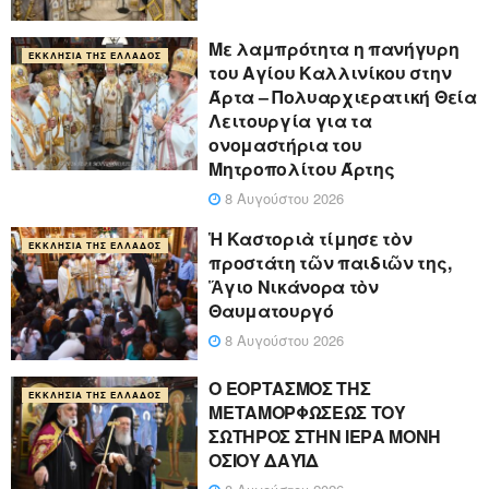
Με λαμπρότητα η πανήγυρη
ΕΚΚΛΗΣΊΑ ΤΗΣ ΕΛΛΆΔΟΣ
του Αγίου Καλλινίκου στην
Άρτα – Πολυαρχιερατική Θεία
Λειτουργία για τα
ονομαστήρια του
Μητροπολίτου Άρτης
8 Αυγούστου 2026
Ἡ Καστοριὰ τίμησε τὸν
ΕΚΚΛΗΣΊΑ ΤΗΣ ΕΛΛΆΔΟΣ
προστάτη τῶν παιδιῶν της,
Ἅγιο Νικάνορα τὸν
Θαυματουργό
8 Αυγούστου 2026
Ο ΕΟΡΤΑΣΜΟΣ ΤΗΣ
ΕΚΚΛΗΣΊΑ ΤΗΣ ΕΛΛΆΔΟΣ
ΜΕΤΑΜΟΡΦΩΣΕΩΣ ΤΟΥ
ΣΩΤΗΡΟΣ ΣΤΗΝ ΙΕΡΑ ΜΟΝΗ
ΟΣΙΟΥ ΔΑΥΪΔ