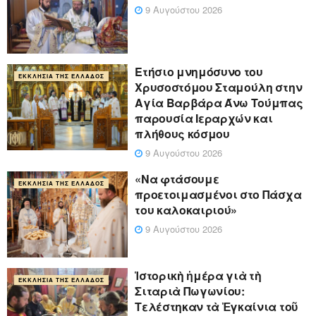
9 Αυγούστου 2026
Ετήσιο μνημόσυνο του
ΕΚΚΛΗΣΊΑ ΤΗΣ ΕΛΛΆΔΟΣ
Χρυσοστόμου Σταμούλη στην
Αγία Βαρβάρα Άνω Τούμπας
παρουσία Ιεραρχών και
πλήθους κόσμου
9 Αυγούστου 2026
«Να φτάσουμε
ΕΚΚΛΗΣΊΑ ΤΗΣ ΕΛΛΆΔΟΣ
προετοιμασμένοι στο Πάσχα
του καλοκαιριού»
9 Αυγούστου 2026
Ἱστορικὴ ἡμέρα γιὰ τὴ
ΕΚΚΛΗΣΊΑ ΤΗΣ ΕΛΛΆΔΟΣ
Σιταριὰ Πωγωνίου:
Τελέστηκαν τὰ Ἐγκαίνια τοῦ