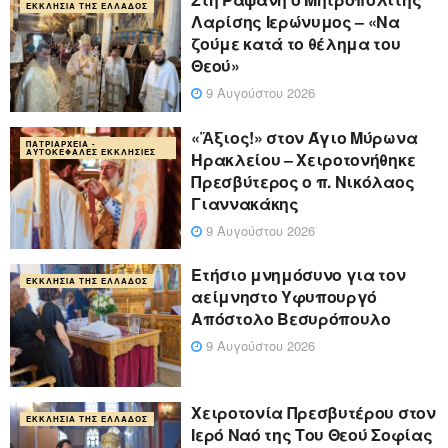
ΕΚΚΛΗΣΊΑ ΤΗΣ ΕΛΛΆΔΟΣ
Λαρίσης Ιερώνυμος – «Να
ζούμε κατά το θέλημα του
Θεού»
9 Αυγούστου 2026
«Ἄξιος!» στον Άγιο Μύρωνα
ΠΑΤΡΙΑΡΧΕΊΑ -
ΑΥΤΟΚΈΦΑΛΕΣ ΕΚΚΛΗΣΊΕΣ
Ηρακλείου – Χειροτονήθηκε
Πρεσβύτερος ο π. Νικόλαος
Γιαννακάκης
9 Αυγούστου 2026
Ετήσιο μνημόσυνο για τον
ΕΚΚΛΗΣΊΑ ΤΗΣ ΕΛΛΆΔΟΣ
αείμνηστο Υφυπουργό
Απόστολο Βεσυρόπουλο
9 Αυγούστου 2026
Χειροτονία Πρεσβυτέρου στον
ΕΚΚΛΗΣΊΑ ΤΗΣ ΕΛΛΆΔΟΣ
Ιερό Ναό της Του Θεού Σοφίας