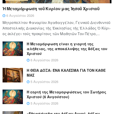
Ἡ Μεταμόρφωση τοῦ Κυρίου μας Ἰησοῦ Χριστοῦ
6 Αυγούστου 2026
Μητροπολίτου Φαναρίου Ἀγαθαγγέλου, Γενικοῦ Διευθυντοῦ
Ἀποστολικῆς Διακονίας τῆς Ἐκκλησίας τῆς Ἑλλάδος Ὁ Κύ­ρι­
ος ἐκλέγει τούς προ­κρί­τους τῶν Μα­θη­τῶν Του Πέ­τρο,...
Η Μεταμόρφωση είναι η γιορτή της
αλήθειας, της αποκάλυψης της δόξας του
Χριστού
6 Αυγούστου 2026
Η ΘΕΙΑ ΔΟΞΑ: ΈΝΑ ΚΑΛΕΣΜΑ ΓΙΑ ΤΟΝ ΚΑΘΕ
ΜΑΣ
5 Αυγούστου 2026
Η εορτή της Μεταμορφώσεως του Σωτήρος
Χριστού (6 Αυγούστου)
5 Αυγούστου 2026
«Εθεασάμεθα την Δόξαν Αυτού, Δόξαν