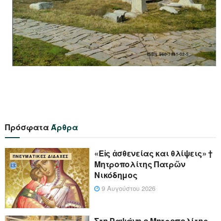
Πρόσφατα
Άρθρα
«Eἰς ἀσθενείας και θλίψεις» †
ΠΝΕΥΜΑΤΙΚΈΣ ΔΙΔΑΧΈΣ
Μητροπολίτης Πατρῶν
Νικόδημος
9 Αυγούστου 2026
Στη Ραψάνη ο Μητροπολίτης