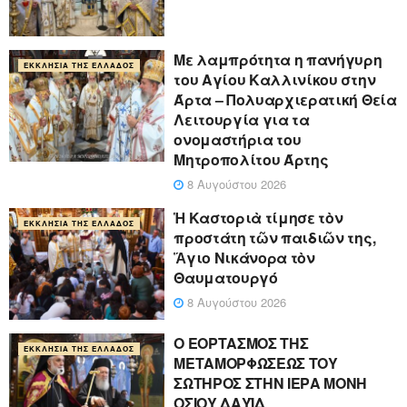
Με λαμπρότητα η πανήγυρη
ΕΚΚΛΗΣΊΑ ΤΗΣ ΕΛΛΆΔΟΣ
του Αγίου Καλλινίκου στην
Άρτα – Πολυαρχιερατική Θεία
Λειτουργία για τα
ονομαστήρια του
Μητροπολίτου Άρτης
8 Αυγούστου 2026
Ἡ Καστοριὰ τίμησε τὸν
ΕΚΚΛΗΣΊΑ ΤΗΣ ΕΛΛΆΔΟΣ
προστάτη τῶν παιδιῶν της,
Ἅγιο Νικάνορα τὸν
Θαυματουργό
8 Αυγούστου 2026
Ο ΕΟΡΤΑΣΜΟΣ ΤΗΣ
ΕΚΚΛΗΣΊΑ ΤΗΣ ΕΛΛΆΔΟΣ
ΜΕΤΑΜΟΡΦΩΣΕΩΣ ΤΟΥ
ΣΩΤΗΡΟΣ ΣΤΗΝ ΙΕΡΑ ΜΟΝΗ
ΟΣΙΟΥ ΔΑΥΪΔ