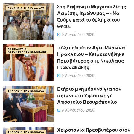
Στη Ραψάνη ο Μητροπολίτης
ΕΚΚΛΗΣΊΑ ΤΗΣ ΕΛΛΆΔΟΣ
Λαρίσης Ιερώνυμος – «Να
ζούμε κατά το θέλημα του
Θεού»
9 Αυγούστου 2026
«Ἄξιος!» στον Άγιο Μύρωνα
ΠΑΤΡΙΑΡΧΕΊΑ -
ΑΥΤΟΚΈΦΑΛΕΣ ΕΚΚΛΗΣΊΕΣ
Ηρακλείου – Χειροτονήθηκε
Πρεσβύτερος ο π. Νικόλαος
Γιαννακάκης
9 Αυγούστου 2026
Ετήσιο μνημόσυνο για τον
ΕΚΚΛΗΣΊΑ ΤΗΣ ΕΛΛΆΔΟΣ
αείμνηστο Υφυπουργό
Απόστολο Βεσυρόπουλο
9 Αυγούστου 2026
Χειροτονία Πρεσβυτέρου στον
ΕΚΚΛΗΣΊΑ ΤΗΣ ΕΛΛΆΔΟΣ