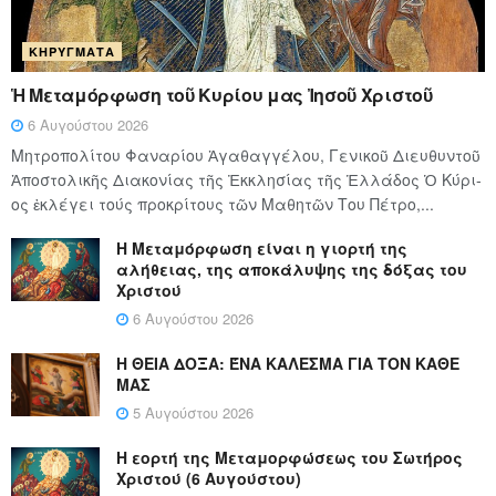
ΚΗΡΎΓΜΑΤΑ
Ἡ Μεταμόρφωση τοῦ Κυρίου μας Ἰησοῦ Χριστοῦ
6 Αυγούστου 2026
Μητροπολίτου Φαναρίου Ἀγαθαγγέλου, Γενικοῦ Διευθυντοῦ
Ἀποστολικῆς Διακονίας τῆς Ἐκκλησίας τῆς Ἑλλάδος Ὁ Κύ­ρι­
ος ἐκλέγει τούς προ­κρί­τους τῶν Μα­θη­τῶν Του Πέ­τρο,...
Η Μεταμόρφωση είναι η γιορτή της
αλήθειας, της αποκάλυψης της δόξας του
Χριστού
6 Αυγούστου 2026
Η ΘΕΙΑ ΔΟΞΑ: ΈΝΑ ΚΑΛΕΣΜΑ ΓΙΑ ΤΟΝ ΚΑΘΕ
ΜΑΣ
5 Αυγούστου 2026
Η εορτή της Μεταμορφώσεως του Σωτήρος
Χριστού (6 Αυγούστου)