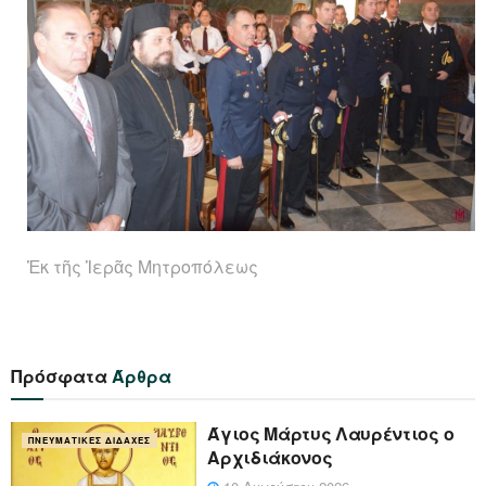
Ἐκ τῆς Ἱερᾶς Μητροπόλεως
Πρόσφατα
Άρθρα
Άγιος Μάρτυς Λαυρέντιος ο
ΠΝΕΥΜΑΤΙΚΈΣ ΔΙΔΑΧΈΣ
Αρχιδιάκονος