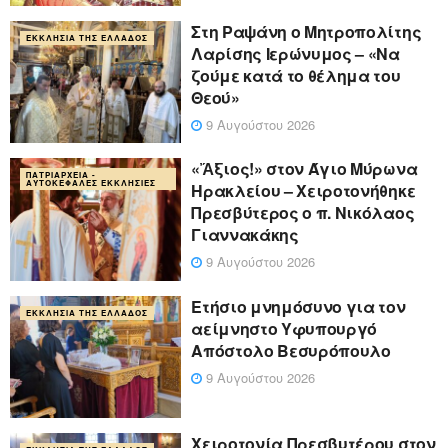
Στη Ραψάνη ο Μητροπολίτης
ΕΚΚΛΗΣΊΑ ΤΗΣ ΕΛΛΆΔΟΣ
Λαρίσης Ιερώνυμος – «Να
ζούμε κατά το θέλημα του
Θεού»
9 Αυγούστου 2026
«Ἄξιος!» στον Άγιο Μύρωνα
ΠΑΤΡΙΑΡΧΕΊΑ -
ΑΥΤΟΚΈΦΑΛΕΣ ΕΚΚΛΗΣΊΕΣ
Ηρακλείου – Χειροτονήθηκε
Πρεσβύτερος ο π. Νικόλαος
Γιαννακάκης
9 Αυγούστου 2026
Ετήσιο μνημόσυνο για τον
ΕΚΚΛΗΣΊΑ ΤΗΣ ΕΛΛΆΔΟΣ
αείμνηστο Υφυπουργό
Απόστολο Βεσυρόπουλο
9 Αυγούστου 2026
Χειροτονία Πρεσβυτέρου στον