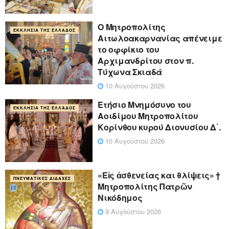
Ο Μητροπολίτης
ΕΚΚΛΗΣΊΑ ΤΗΣ ΕΛΛΆΔΟΣ
Αιτωλοακαρνανίας απένειμε
το οφφίκιο του
Αρχιμανδρίτου στον π.
Τύχωνα Σκιαδά
10 Αυγούστου 2026
Ετήσιο Μνημόσυνο του
ΕΚΚΛΗΣΊΑ ΤΗΣ ΕΛΛΆΔΟΣ
Αοιδίμου Μητροπολίτου
Κορίνθου κυρού Διονυσίου Δ΄.
10 Αυγούστου 2026
«Eἰς ἀσθενείας και θλίψεις» †
ΠΝΕΥΜΑΤΙΚΈΣ ΔΙΔΑΧΈΣ
Μητροπολίτης Πατρῶν
Νικόδημος
9 Αυγούστου 2026