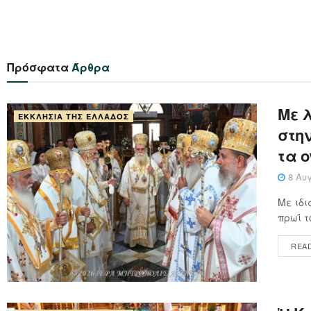
Πρόσφατα
Άρθρα
Με 
ΕΚΚΛΗΣΊΑ ΤΗΣ ΕΛΛΆΔΟΣ
στη
τα 
8 Αυγ
Με ιδι
πρωΐ τ
REA