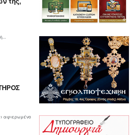
ν της,
...
ΤΗΡΟΣ
ναι αφιερωμένο