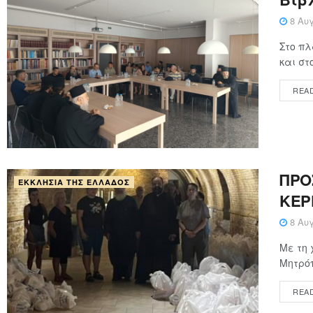
8 Αυγ
Στο πλ
και στ
REA
ΠΡΟ
ΕΚΚΛΗΣΊΑ ΤΗΣ ΕΛΛΆΔΟΣ
ΚΕΡ
8 Αυγ
Με τη 
Μητρόπ
REA