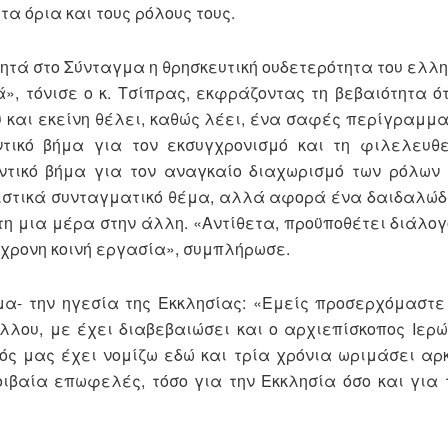
τα όρια και τους ρόλους τους.
ρητά στο Σύνταγμα η θρησκευτική ουδετερότητα του ελλ
», τόνισε ο κ. Τσίπρας, εκφράζοντας τη βεβαιότητα ότ
υ και εκείνη θέλει, καθώς λέει, ένα σαφές περίγραμμ
τικό βήμα για τον εκσυγχρονισμό και τη φιλελευθε
ντικό βήμα για τον αναγκαίο διαχωρισμό των ρόλων
λειστικά συνταγματικό θέμα, αλλά αφορά ένα δαιδαλώδ
 τη μια μέρα στην άλλη. «Αντίθετα, προϋποθέτει διάλο
όχρονη κοινή εργασία», συμπλήρωσε.
μα- την ηγεσία της Εκκλησίας: «Εμείς προσερχόμαστε
άλλου, με έχει διαβεβαιώσει και ο αρχιεπίσκοπος Ιερώ
γός μας έχει νομίζω εδώ και τρία χρόνια ωριμάσει αρ
οιβαία επωφελές, τόσο για την Εκκλησία όσο και για 