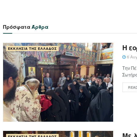
Πρόσφατα
Άρθρα
Η ε
ΕΚΚΛΗΣΊΑ ΤΗΣ ΕΛΛΆΔΟΣ
6 Αυγ
Την Πέ
Σωτήρο
REA
Με 
ΕΚΚΛΗΣΊΑ ΤΗΣ ΕΛΛΆΔΟΣ