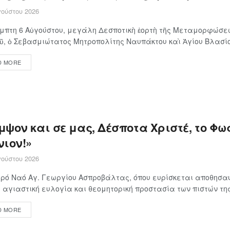
ούστου 2026
μπτη 6 Αὐγούστου, μεγάλη Δεσποτικὴ ἑορτὴ τῆς Μεταμορφώσε
ῦ, ὁ Σεβασμιώτατος Μητροπολίτης Ναυπάκτου καὶ Ἁγίου Βλασίου
D MORE
ψον και σε μας, Δέσποτα Χριστέ, το Φως
νιον!»
ούστου 2026
ερό Ναό Αγ. Γεωργίου Ασπροβάλτας, όπου ευρίσκεται αποθησα
 αγιαστική ευλογία και θεομητορική προστασία των πιστών της 
D MORE