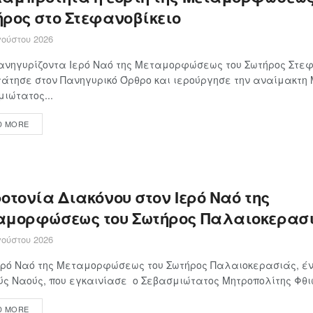
ήρος στο Στεφανοβίκειο
ούστου 2026
ανηγυρίζοντα Ιερό Ναό της Μεταμορφώσεως του Σωτήρος Στεφ
άτησε στον Πανηγυρικό Όρθρο και ιερούργησε την αναίμακτη
ιώτατος...
D MORE
οτονία Διακόνου στον Ιερό Ναό της
αμορφώσεως του Σωτήρος Παλαιοκερασ
ούστου 2026
ερό Ναό της Μεταμορφώσεως του Σωτήρος Παλαιοκερασιάς, έν
ς Ναούς, που εγκαινίασε ο Σεβασμιώτατος Μητροπολίτης Φθιώτ
D MORE