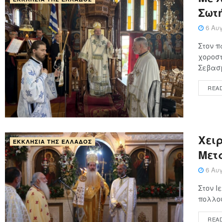
Σωτ
6 Αυγ
Στον π
χοροστ
Σεβασμ
REA
Χειρ
ΕΚΚΛΗΣΊΑ ΤΗΣ ΕΛΛΆΔΟΣ
Μετ
6 Αυγ
Στον Ι
πολλού
REA