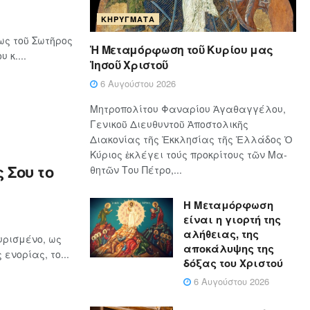
ΚΗΡΎΓΜΑΤΑ
ως τοῦ Σωτῆρος
Ἡ Μεταμόρφωση τοῦ Κυρίου μας
 κ....
Ἰησοῦ Χριστοῦ
6 Αυγούστου 2026
Μητροπολίτου Φαναρίου Ἀγαθαγγέλου,
Γενικοῦ Διευθυντοῦ Ἀποστολικῆς
Διακονίας τῆς Ἐκκλησίας τῆς Ἑλλάδος Ὁ
Κύ­ρι­ος ἐκλέγει τούς προ­κρί­τους τῶν Μα­
 Σου το
θη­τῶν Του Πέ­τρο,...
Η Μεταμόρφωση
είναι η γιορτή της
αλήθειας, της
υρισμένο, ως
αποκάλυψης της
ενορίας, το...
δόξας του Χριστού
6 Αυγούστου 2026