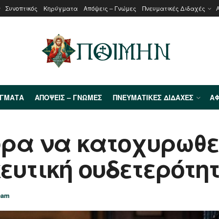
Συνοπτικός
Κηρύγματα
Απόψεις – Γνώμες
Πνευματικές Διδαχές
ΎΓΜΑΤΑ
ΑΠΌΨΕΙΣ – ΓΝΏΜΕΣ
ΠΝΕΥΜΑΤΙΚΈΣ ΔΙΔΑΧΈΣ
ΑΦ
ώρα να κατοχυρωθε
ευτική ουδετερότη
eam