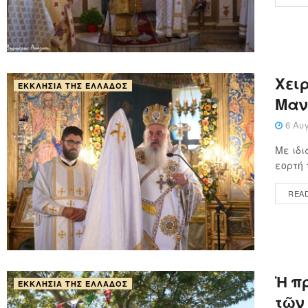
Xειρ
ΕΚΚΛΗΣΊΑ ΤΗΣ ΕΛΛΆΔΟΣ
Μαν
6 Αυγ
Με ιδι
εορτή 
REA
Ἡ π
ΕΚΚΛΗΣΊΑ ΤΗΣ ΕΛΛΆΔΟΣ
τῶν