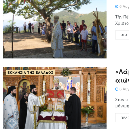
6 Αυγ
Τὴν Πέ
Χριστο
REA
«Λάμ
ΕΚΚΛΗΣΊΑ ΤΗΣ ΕΛΛΆΔΟΣ
αιώ
6 Αυγ
Στον ι
μόνιμη
REA