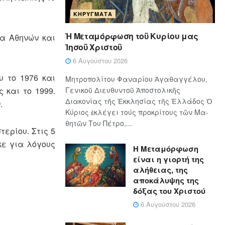
ΚΗΡΎΓΜΑΤΑ
Ἡ Μεταμόρφωση τοῦ Κυρίου μας
ια Αθηνών και
Ἰησοῦ Χριστοῦ
6 Αυγούστου 2026
υ το 1976 και
Μητροπολίτου Φαναρίου Ἀγαθαγγέλου,
 και το 1999.
Γενικοῦ Διευθυντοῦ Ἀποστολικῆς
Διακονίας τῆς Ἐκκλησίας τῆς Ἑλλάδος Ὁ
.
Κύ­ρι­ος ἐκλέγει τούς προ­κρί­τους τῶν Μα­
θη­τῶν Του Πέ­τρο,...
ερίου. Στις 5
κε για λόγους
Η Μεταμόρφωση
είναι η γιορτή της
αλήθειας, της
αποκάλυψης της
δόξας του Χριστού
6 Αυγούστου 2026