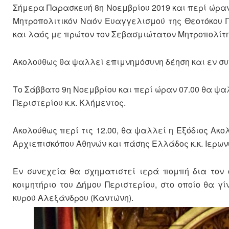
Σήμερα Παρασκευή 8η Νοεμβρίου 2019 και περί ώραν 
Μητροπολιτικόν Ναόν Ευαγγελισμού της Θεοτόκου Π
και λαός με πρώτον τον Σεβασμιώτατον Μητροπολίτην
Ακολούθως θα ψαλλεί επιμνημόσυνη δέηση και εν συ
Το Σάββατο 9η Νοεμβρίου και περί ώραν 07.00 θα ψα
Περιστερίου κ.κ. Κλήμεντος.
Ακολούθως περί τις 12.00, θα ψαλλεί η Εξόδιος Ακ
Αρχιεπισκόπου Αθηνών και πάσης Ελλάδος κ.κ. Ιερων
Εν συνεχεία θα σχηματιστεί ιερά πομπή δια τον
κοιμητήριο του Δήμου Περιστερίου, στο οποίο θα γ
κυρού Αλεξάνδρου (Καντώνη).