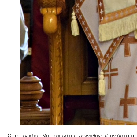
Ο αείμνηστος Μητροπολίτης γεννήθηκε στην Άρτα το 