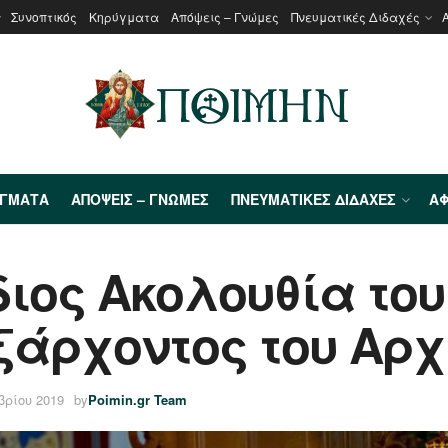
Συνοπτικός
Κηρύγματα
Απόψεις – Γνώμες
Πνευματικές Διδαχές
ΎΓΜΑΤΑ
ΑΠΌΨΕΙΣ – ΓΝΏΜΕΣ
ΠΝΕΥΜΑΤΙΚΈΣ ΔΙΔΑΧΈΣ
ΑΦ
διος Ακολουθία του
ξάρχοντος του Αρ
βρίου 2019
by
Poimin.gr Team