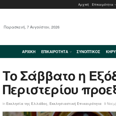
Αρχική
Επικαιρότητα
Παρασκευή, 7 Αυγούστου, 2026
ΑΡΧΙΚΉ
ΕΠΙΚΑΙΡΌΤΗΤΑ
ΣΥΝΟΠΤΙΚΌΣ
ΚΗΡ
Το Σάββατο η Εξό
Περιστερίου προε
in
Εκκλησία της Ελλάδος
,
Εκκλησιαστική Επικαιρότητα
9 Νοεμ