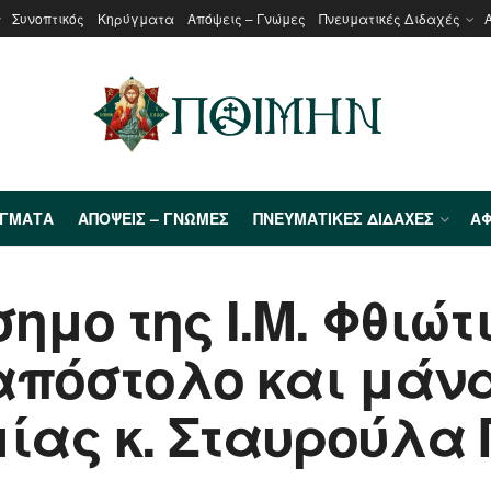
Συνοπτικός
Κηρύγματα
Απόψεις – Γνώμες
Πνευματικές Διδαχές
ΎΓΜΑΤΑ
ΑΠΌΨΕΙΣ – ΓΝΏΜΕΣ
ΠΝΕΥΜΑΤΙΚΈΣ ΔΙΔΑΧΈΣ
ΑΦ
μο της Ι.Μ. Φθιώτ
ραπόστολο και μά
μίας κ. Σταυρούλα