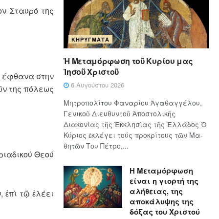
ον Σταυρό της
ΚΗΡΎΓΜΑΤΑ
Ἡ Μεταμόρφωση τοῦ Κυρίου μας
Ἰησοῦ Χριστοῦ
ι έφθανα στην
6 Αυγούστου 2026
ών της πόλεως
Μητροπολίτου Φαναρίου Ἀγαθαγγέλου,
Γενικοῦ Διευθυντοῦ Ἀποστολικῆς
Διακονίας τῆς Ἐκκλησίας τῆς Ἑλλάδος Ὁ
Κύ­ρι­ος ἐκλέγει τούς προ­κρί­τους τῶν Μα­
θη­τῶν Του Πέ­τρο,...
ριαδικού Θεού
Η Μεταμόρφωση
είναι η γιορτή της
αλήθειας, της
, ἐπὶ τῷ ἐλέει
αποκάλυψης της
δόξας του Χριστού