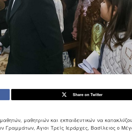
Share on Twitter
 μαθητών, μαθητριών και εκπαιδευτικών να κατακλύζου
ων Γραμμάτων, Άγιοι Τρείς Ιεράρχες, Βασίλειος ο Μέγ