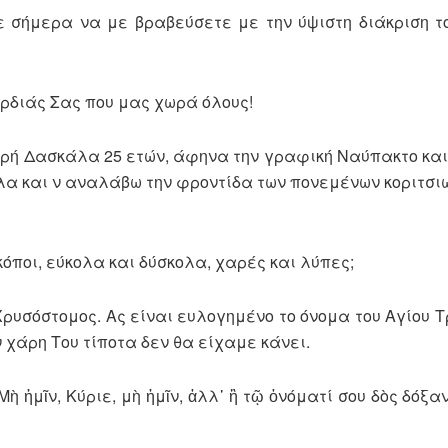
ε σήμερα να με βραβεύσετε με την ύψιστη διάκριση τ
ρδιάς Σας που μας χωρά όλους!
αρή Δασκάλα 25 ετών, άφηνα την γραφική Ναύπακτο κα
α και ν αναλάβω την φροντίδα των πονεμένων κοριτσι
όποι, εύκολα και δύσκολα, χαρές και λύπες;
ρυσόστομος. Ας είναι ευλογημένο το όνομα του Αγίου Τ
ν χάρη Του τίποτα δεν θα είχαμε κάνει.
ὴ ἡμῖν, Κύριε, μὴ ἡμῖν, ἀλλ᾿ ἢ τῷ ὀνόματί σου δὸς δόξαν