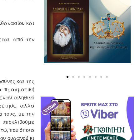
θανασίου και
α Λαμίας.
εται από την
ύνης και της
ία πραγματική
 έναν αληθινό
ρέτησε, αλλά
 τους, με την
α υποκλιθούμε
τώ, που όποια
ου ουρανού κι