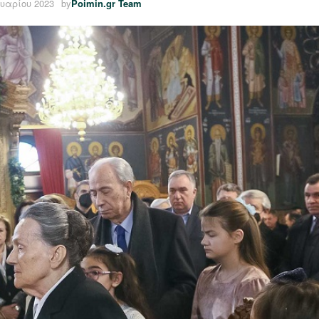
ουαρίου 2023
by
Poimin.gr Team