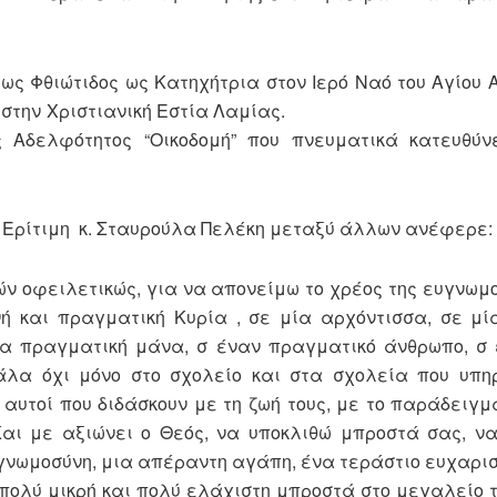
Φθιώτιδος ως Κατηχήτρια στον Ιερό Ναό του Αγίου Α
 Αγίας Γραφής στην Χριστιανική Εστί
ς Αδελφότητος “Οικοδομή” που πνευματικά κατευθύν
ίτιμη κ. Σταυρούλα Πελέκη μεταξύ άλλων ανέφερε:
φειλετικώς, για να απονείμω το χρέος της ευγνωμοσ
ή και πραγματική Κυρία , σε μία αρχόντισσα, σε μ
μία πραγματική μάνα, σ έναν πραγματικό άνθρωπο, σ
άλα όχι μόνο στο σχολείο και στα σχολεία που υπη
 αυτοί που διδάσκουν με τη ζωή τους, με το παράδειγμά
Και με αξιώνει ο Θεός, να υποκλιθώ μπροστά σας, ν
νωμοσύνη, μια απέραντη αγάπη, ένα τεράστιο ευχαρισ
πολύ μικρή και πολύ ελάχιστη μπροστά στο μεγαλείο τ