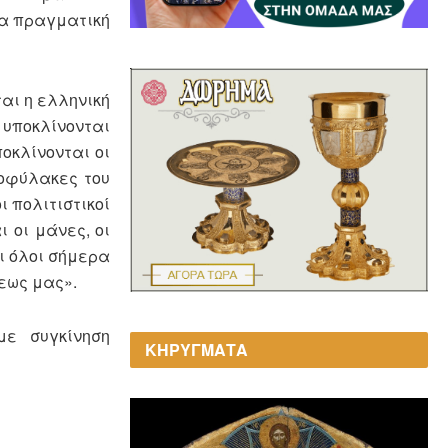
σσα πραγματική
αι η ελληνική
 υποκλίνονται
ποκλίνονται οι
τοφύλακες του
ι πολιτιστικοί
ι οι μάνες, οι
αι όλοι σήμερα
εως μας».
με συγκίνηση
ΚΗΡΥΓΜΑΤΑ