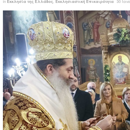
in
Εκκλησία της Ελλάδος
,
Εκκλησιαστική Επικαιρότητα
30 Ιαν