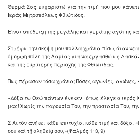
Θερμά Σας ευχαριστώ για την τιμή που μου κάνετ
Ιεράς Μητροπόλεως Φθιώτιδος.
Είναι απόδειξη της μεγάλης και γεμάτης αγάπης κα
Στρέφω την σκέψη μου πολλά χρόνια πίσω, όταν νε
όμορφη πόλη της Λαμίας για να εργασθώ ως Δασκάλ
και της ευρύτερης περιοχής της Φθιώτιδας.
Πως πέρασαν τόσα χρόνια; Πόσες αγωνίες, αγώνες, κ
«Δόξα τω Θεώ πάντων ένεκεν» όπως έλεγε ο ιερός Χ
μας! Χωρίς την παρουσία Του, την προστασία Του, τη
Σ Αυτόν ανήκει κάθε επιτυχία, κάθε τιμή και δόξα. «Μ
σου καὶ τῇ ἀληθείᾳ σου,»(Ψαλμός 113, 9)