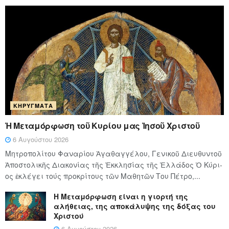
ΚΗΡΎΓΜΑΤΑ
Ἡ Μεταμόρφωση τοῦ Κυρίου μας Ἰησοῦ Χριστοῦ
6 Αυγούστου 2026
Μητροπολίτου Φαναρίου Ἀγαθαγγέλου, Γενικοῦ Διευθυντοῦ
Ἀποστολικῆς Διακονίας τῆς Ἐκκλησίας τῆς Ἑλλάδος Ὁ Κύ­ρι­
ος ἐκλέγει τούς προ­κρί­τους τῶν Μα­θη­τῶν Του Πέ­τρο,...
Η Μεταμόρφωση είναι η γιορτή της
αλήθειας, της αποκάλυψης της δόξας του
Χριστού
6 Αυγούστου 2026