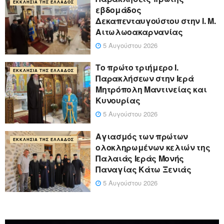
ΕΚΚΛΗΣΊΑ ΤΗΣ ΕΛΛΆΔΟΣ
εβδομάδος
Δεκαπενταυγούστου στην Ι. Μ.
Αιτωλωοακαρνανίας
5 Αυγούστου 2026
Το πρώτο τριήμερο Ι.
ΕΚΚΛΗΣΊΑ ΤΗΣ ΕΛΛΆΔΟΣ
Παρακλήσεων στην Ιερά
Μητρόπολη Μαντινείας και
Κυνουρίας
5 Αυγούστου 2026
Αγιασμός των πρώτων
ΕΚΚΛΗΣΊΑ ΤΗΣ ΕΛΛΆΔΟΣ
ολοκληρωμένων κελιών της
Παλαιάς Ιεράς Μονής
Παναγίας Κάτω Ξενιάς
5 Αυγούστου 2026