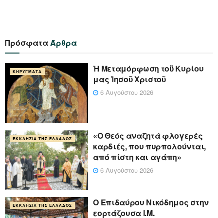
Πρόσφατα
Άρθρα
Ἡ Μεταμόρφωση τοῦ Κυρίου
ΚΗΡΎΓΜΑΤΑ
μας Ἰησοῦ Χριστοῦ
6 Αυγούστου 2026
«Ο Θεός αναζητά φλογερές
ΕΚΚΛΗΣΊΑ ΤΗΣ ΕΛΛΆΔΟΣ
καρδιές, που πυρπολούνται,
από πίστη και αγάπη»
6 Αυγούστου 2026
Ο Επιδαύρου Νικόδημος στην
ΕΚΚΛΗΣΊΑ ΤΗΣ ΕΛΛΆΔΟΣ
εορτάζουσα Ι.Μ.