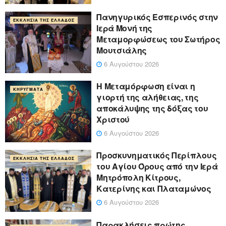
Πανηγυρικός Εσπερινός στην
ΕΚΚΛΗΣΊΑ ΤΗΣ ΕΛΛΆΔΟΣ
Ιερά Μονή της
Μεταμορφώσεως του Σωτήρος
Μουτσιάλης
6 Αυγούστου 2026
Η Μεταμόρφωση είναι η
ΚΗΡΎΓΜΑΤΑ
γιορτή της αλήθειας, της
αποκάλυψης της δόξας του
Χριστού
6 Αυγούστου 2026
Προσκυνηματικός Περίπλους
ΕΚΚΛΗΣΊΑ ΤΗΣ ΕΛΛΆΔΟΣ
του Αγίου Όρους από την Ιερά
Μητρόπολη Κίτρους,
Κατερίνης και Πλαταμώνος
6 Αυγούστου 2026
Παρακλήσεις πρώτης