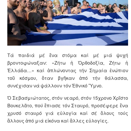
Τά παιδιά μέ ἓνα στόμα καί μέ μιά ψυχή
βροντοφώναξαν: «Ζήτω ἡ Ὀρθοδοξία, Ζήτω ἡ
Ἑλλάδα…» καί ἁπλώνοντας τήν Σημαία ἐνώπιον
τοῦ κόσμου, ὃταν βγῆκαν ἀπό τήν θάλασσα,
συνέχισαν νά ψάλλουν τόν Ἐθνικό Ὓμνο.
Ὁ Σεβασμιώτατος, στόν νεαρό, στόν 15χρονο Χρῖστο
Βουκελᾶτο, πού ἒπιασε τόν Σταυρό, προσέφερε ἓνα
χρυσό σταυρό γιά εὐλογία καί σέ ὃλους τούς
ἂλλους ἀπό μιά εἰκόνα καί ἂλλες εὐλογίες.