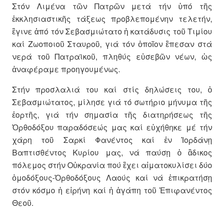
Στόν Λιμένα τῶν Πατρῶν μετά τήν ὑπό τῆς
ἐκκλησιαστικῆς τάξεως προβλεπομένην τελετήν,
ἒγινε ἀπό τόν Σεβασμιώτατο ἡ κατάδυσις τοῦ Τιμίου
καί Ζωοποιοῦ Σταυροῦ, γιά τόν ὁποῖον ἒπεσαν στά
νερά τοῦ Πατραϊκοῦ, πληθύς εὐσεβῶν νέων, ὡς
ἀναφέραμε προηγουμένως.
Στήν προσλαλιά του καί στίς δηλώσεις του, ὁ
Σεβασμιώτατος, μίλησε γιά τό σωτήριο μήνυμα τῆς
ἑορτῆς, γιά τήν σημασία τῆς διατηρήσεως τῆς
Ὀρθοδόξου παραδόσεώς μας καί εὐχήθηκε μέ τήν
χάρη τοῦ Σαρκί Φανέντος καί ἐν Ἰορδάνῃ
Βαπτισθέντος Κυρίου μας, νά παύσῃ ὁ ἂδικος
πόλεμος στήν Οὐκρανία πού ἒχει αἱματοκυλίσει δύο
ὁμοδόξους-Ὀρθοδόξους Λαούς καί νά ἐπικρατήσῃ
στόν κόσμο ἡ εἰρήνη καί ἡ ἀγάπη τοῦ Ἐπιφανέντος
Θεοῦ.