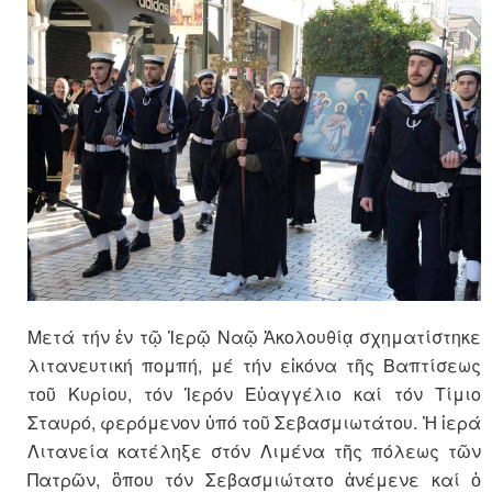
Μετά τήν ἐν τῷ Ἱερῷ Ναῷ Ἀκολουθίᾳ σχηματίστηκε
λιτανευτική πομπή, μέ τήν εἰκόνα τῆς Βαπτίσεως
τοῦ Κυρίου, τόν Ἱερόν Εὐαγγέλιο καί τόν Τίμιο
Σταυρό, φερόμενον ὑπό τοῦ Σεβασμιωτάτου. Ἡ ἱερά
Λιτανεία κατέληξε στόν Λιμένα τῆς πόλεως τῶν
Πατρῶν, ὃπου τόν Σεβασμιώτατο ἀνέμενε καί ὁ