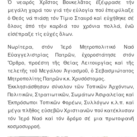
Ὁ νεαρός Χρῖστος Βουκελᾶτος ἐξέφρασε τήν
μεγάλη χαρά του γιά τήν εὐλογία πού ἐπεφύλαξε
ὁ Θεός νά πιάσῃ τόν Τίμιο Σταυρό καί εὐχήθηκε σέ
ὃλους ἀπό τήν καρδιά του χρόνια πολλά, ἐνῶ
εἰσέπραξε τίς εὐχές ὃλων.
Νωρίτερα, στόν Ἱερό Μητροπολιτικό Ναό
Εὐαγγελιστρίας Πατρῶν, ἐχοροστάτησε στόν
Ὂρθρο, προέστη τῆς Θείας Λειτουργίας καί τῆς
τελετῆς τοῦ Μεγάλου Ἁγιασμοῦ, ὁ Σεβασμιώτατος
Μητροπολίτης Πατρῶν κ.κ. Χρυσόστομος.
Ἐκκλησιάσθησαν σύνολον τῶν Τοπικῶν Ἀρχόντων,
Πολιτικῶν, Στρατιωτικῶν, Σωμάτων Ἀσφαλείας καί
Ἐκπρόσωποι Τοπικῶν Φορέων, Συλλόγων κ.λ.π. καί
μέγα πλῆθος εὐσεβῶν Χριστιανῶν πού κατέκλυσαν
τόν Ἱερό Ναό καί τόν δρόμο σέ μια πρωτοφανῆ
κοσμοσυρροή.