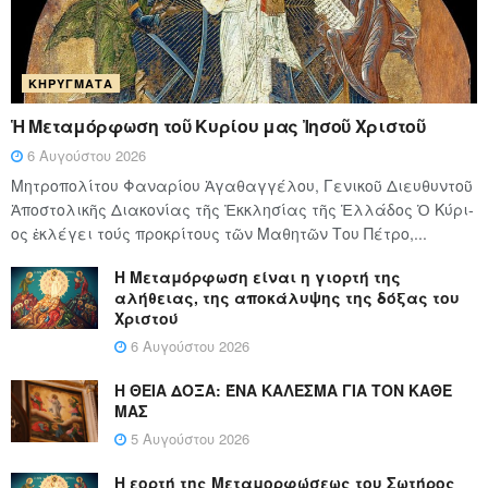
ΚΗΡΎΓΜΑΤΑ
Ἡ Μεταμόρφωση τοῦ Κυρίου μας Ἰησοῦ Χριστοῦ
6 Αυγούστου 2026
Μητροπολίτου Φαναρίου Ἀγαθαγγέλου, Γενικοῦ Διευθυντοῦ
Ἀποστολικῆς Διακονίας τῆς Ἐκκλησίας τῆς Ἑλλάδος Ὁ Κύ­ρι­
ος ἐκλέγει τούς προ­κρί­τους τῶν Μα­θη­τῶν Του Πέ­τρο,...
Η Μεταμόρφωση είναι η γιορτή της
αλήθειας, της αποκάλυψης της δόξας του
Χριστού
6 Αυγούστου 2026
Η ΘΕΙΑ ΔΟΞΑ: ΈΝΑ ΚΑΛΕΣΜΑ ΓΙΑ ΤΟΝ ΚΑΘΕ
ΜΑΣ
5 Αυγούστου 2026
Η εορτή της Μεταμορφώσεως του Σωτήρος