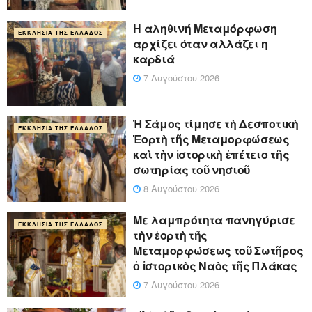
Η αληθινή Μεταμόρφωση
ΕΚΚΛΗΣΊΑ ΤΗΣ ΕΛΛΆΔΟΣ
αρχίζει όταν αλλάζει η
καρδιά
7 Αυγούστου 2026
Ἡ Σάμος τίμησε τὴ Δεσποτικὴ
ΕΚΚΛΗΣΊΑ ΤΗΣ ΕΛΛΆΔΟΣ
Ἑορτὴ τῆς Μεταμορφώσεως
καὶ τὴν ἱστορικὴ ἐπέτειο τῆς
σωτηρίας τοῦ νησιοῦ
8 Αυγούστου 2026
Με λαμπρότητα πανηγύρισε
ΕΚΚΛΗΣΊΑ ΤΗΣ ΕΛΛΆΔΟΣ
τὴν ἑορτὴ τῆς
Μεταμορφώσεως τοῦ Σωτῆρος
ὁ ἱστορικὸς Ναὸς τῆς Πλάκας
7 Αυγούστου 2026