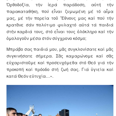
Ὀρθοδοξία, τήν ἱερά παράδοση, αὐτή τήν
παρακαταθήκη, πού εἶναι ζυμωμένη μέ τό αἷμα
μας, μέ τήν πορεία τοῦ Ἒθνους μας καί πού τήν
κρατᾶνε σάν πολύτιμο φυλαχτό αὐτά τά παιδιά
στήν καρδιά τους, στό εἶναι τους ὁλόκληρο καί τήν
ὁμολογοῦν μέσα στόν σύγχρονο κόσμο;
Μπράβο σας παιδιά μου, μᾶς συγκλονίσατε καί μᾶς
συγκινήσατε σήμερα. Σᾶς καμαρώνομε καί σᾶς
εὐχαριστοῦμε καί προσευχόμεθα στό Θεό γιά τήν
προκοπή καί πρόοδο στή ζωή σας. Γιά ὑγιεία καί
κατά Θεόν εὐτυχία…».