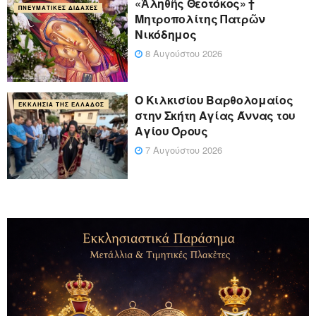
«Ἀληθῆς Θεοτόκος» †
ΠΝΕΥΜΑΤΙΚΈΣ ΔΙΔΑΧΈΣ
Μητροπολίτης Πατρῶν
Νικόδημος
8 Αυγούστου 2026
Ο Κιλκισίου Βαρθολομαίος
ΕΚΚΛΗΣΊΑ ΤΗΣ ΕΛΛΆΔΟΣ
στην Σκήτη Αγίας Άννας του
Αγίου Όρους
7 Αυγούστου 2026