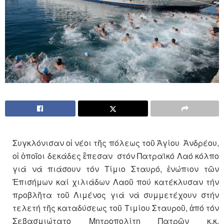
Συγκλόνισαν οἱ νέοι τῆς πόλεως τοῦ Ἁγίου Ἀνδρέου,
οἱ ὁποῖοι δεκάδες ἒπεσαν στόν Πατραϊκό Λαό κόλπο
γιά νά πιάσουν τόν Τίμιο Σταυρό, ἐνώπιον τῶν
Ἐπισήμων καί χιλιάδων Λαοῦ πού κατέκλυσαν τήν
προβλῆτα τοῦ Λιμένος γιά νά συμμετέχουν στήν
τελετή τῆς καταδύσεως τοῦ Τιμίου Σταυροῦ, ἀπό τόν
Σεβασμιώτατο Μητροπολίτη Πατρῶν κ.κ.