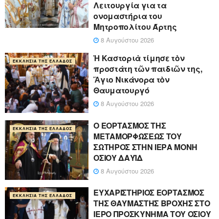
Λειτουργία για τα
ονομαστήρια του
Μητροπολίτου Άρτης
8 Αυγούστου 2026
Ἡ Καστοριὰ τίμησε τὸν
ΕΚΚΛΗΣΊΑ ΤΗΣ ΕΛΛΆΔΟΣ
προστάτη τῶν παιδιῶν της,
Ἅγιο Νικάνορα τὸν
Θαυματουργό
8 Αυγούστου 2026
Ο ΕΟΡΤΑΣΜΟΣ ΤΗΣ
ΕΚΚΛΗΣΊΑ ΤΗΣ ΕΛΛΆΔΟΣ
ΜΕΤΑΜΟΡΦΩΣΕΩΣ ΤΟΥ
ΣΩΤΗΡΟΣ ΣΤΗΝ ΙΕΡΑ ΜΟΝΗ
ΟΣΙΟΥ ΔΑΥΪΔ
8 Αυγούστου 2026
ΕΥΧΑΡΙΣΤΗΡΙΟΣ ΕΟΡΤΑΣΜΟΣ
ΕΚΚΛΗΣΊΑ ΤΗΣ ΕΛΛΆΔΟΣ
ΤΗΣ ΘΑΥΜΑΣΤΗΣ ΒΡΟΧΗΣ ΣΤΟ
ΙΕΡΟ ΠΡΟΣΚΥΝΗΜΑ ΤΟΥ ΟΣΙΟΥ