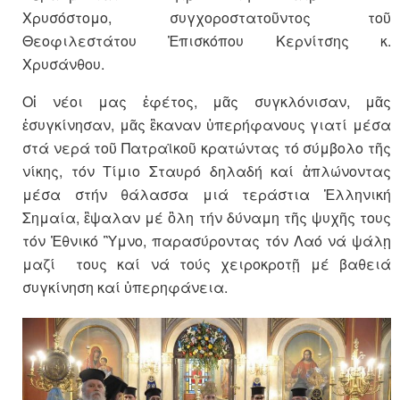
Χρυσόστομο, συγχοροστατοῦντος τοῦ
Θεοφιλεστάτου Ἐπισκόπου Κερνίτσης κ.
Χρυσάνθου.
Οἱ νέοι μας ἐφέτος, μᾶς συγκλόνισαν, μᾶς
ἐσυγκίνησαν, μᾶς ἒκαναν ὑπερήφανους γιατί μέσα
στά νερά τοῦ Πατραϊκοῦ κρατώντας τό σύμβολο τῆς
νίκης, τόν Τίμιο Σταυρό δηλαδή καί ἁπλώνοντας
μέσα στήν θάλασσα μιά τεράστια Ἑλληνική
Σημαία, ἒψαλαν μέ ὃλη τήν δύναμη τῆς ψυχῆς τους
τόν Ἐθνικό Ὓμνο, παρασύροντας τόν Λαό νά ψάλῃ
μαζί τους καί νά τούς χειροκροτῇ μέ βαθειά
συγκίνηση καί ὑπερηφάνεια.