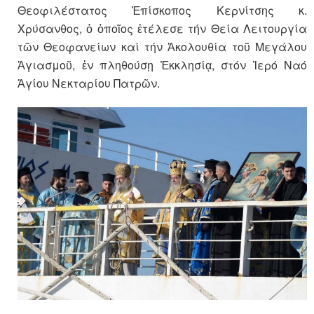
Θεοφιλέστατος Ἐπίσκοπος Κερνίτσης κ.
Χρύσανθος, ὁ ὁποῖος ἐτέλεσε τήν Θεία Λειτουργία
τῶν Θεοφανείων καί τήν Ἀκολουθία τοῦ Μεγάλου
Ἁγιασμοῦ, ἐν πληθούσῃ Ἐκκλησίᾳ, στόν Ἱερό Ναό
Ἁγίου Νεκταρίου Πατρῶν.