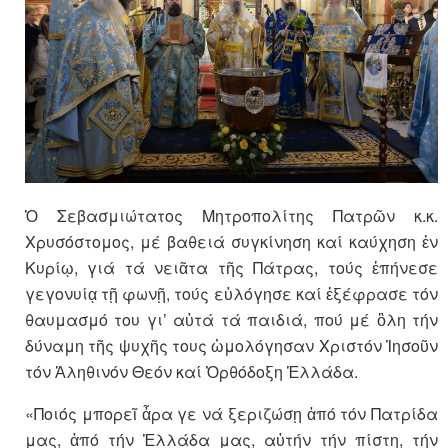
Ὁ Σεβασμιώτατος Μητροπολίτης Πατρῶν κ.κ.
Χρυσόστομος, μέ βαθειά συγκίνηση καί καύχηση ἐν
Κυρίῳ, γιά τά νειᾶτα τῆς Πάτρας, τούς ἐπήνεσε
γεγονυίᾳ τῇ φωνῇ, τούς εὐλόγησε καί ἐξέφρασε τόν
θαυμασμό του γι’ αὐτά τά παιδιά, πού μέ ὃλη τήν
δύναμη τῆς ψυχῆς τους ὡμολόγησαν Χριστόν Ἰησοῦν
τόν Ἀληθινόν Θεόν καί Ὀρθόδοξη Ἑλλάδα.
«Ποιός μπορεῖ ἆρα γε νά ξεριζώσῃ ἀπό τόν Πατρίδα
μας, ἀπό τήν Ἑλλάδα μας, αὐτήν τήν πίστη, τήν