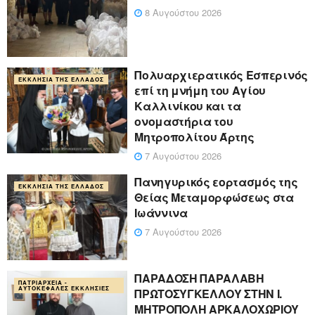
8 Αυγούστου 2026
Πολυαρχιερατικός Εσπερινός
ΕΚΚΛΗΣΊΑ ΤΗΣ ΕΛΛΆΔΟΣ
επί τη μνήμη του Αγίου
Καλλινίκου και τα
ονομαστήρια του
Μητροπολίτου Άρτης
7 Αυγούστου 2026
Πανηγυρικός εορτασμός της
ΕΚΚΛΗΣΊΑ ΤΗΣ ΕΛΛΆΔΟΣ
Θείας Μεταμορφώσεως στα
Ιωάννινα
7 Αυγούστου 2026
ΠΑΡΑΔΟΣΗ ΠΑΡΑΛΑΒΗ
ΠΑΤΡΙΑΡΧΕΊΑ -
ΑΥΤΟΚΈΦΑΛΕΣ ΕΚΚΛΗΣΊΕΣ
ΠΡΩΤΟΣΥΓΚΕΛΛΟΥ ΣΤΗΝ Ι.
ΜΗΤΡΟΠΟΛΗ ΑΡΚΑΛΟΧΩΡΙΟΥ