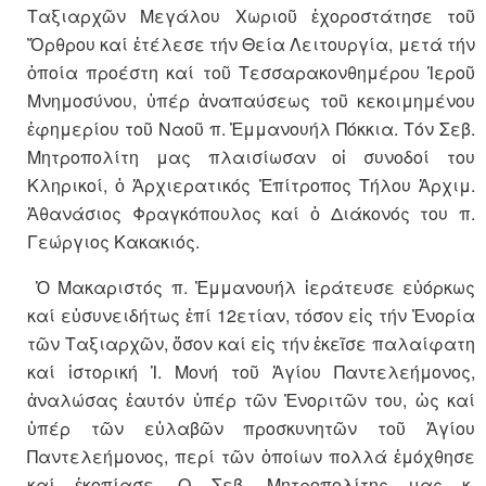
Ταξιαρχῶν Μεγάλου Χωριοῦ ἐχοροστάτησε τοῦ
Ὄρθρου καί ἐτέλεσε τήν Θεία Λειτουργία, μετά τήν
ὁποία προέστη καί τοῦ Τεσσαρακονθημέρου Ἱεροῦ
Μνημοσύνου, ὑπέρ ἀναπαύσεως τοῦ κεκοιμημένου
ἐφημερίου τοῦ Ναοῦ π. Ἐμμανουήλ Πόκκια. Τόν Σεβ.
Μητροπολίτη μας πλαισίωσαν οἱ συνοδοί του
Κληρικοί, ὁ Ἀρχιερατικός Ἐπίτροπος Τήλου Ἀρχιμ.
Ἀθανάσιος Φραγκόπουλος καί ὁ Διάκονός του π.
Γεώργιος Κακακιός.
Ὁ Μακαριστός π. Ἐμμανουήλ ἱεράτευσε εὐόρκως
καί εὐσυνειδήτως ἐπί 12ετίαν, τόσον εἰς τήν Ἐνορία
τῶν Ταξιαρχῶν, ὅσον καί εἰς τήν ἐκεῖσε παλαίφατη
καί ἱστορική Ἱ. Μονή τοῦ Ἁγίου Παντελεήμονος,
ἀναλώσας ἑαυτόν ὑπέρ τῶν Ἐνοριτῶν του, ὡς καί
ὑπέρ τῶν εὐλαβῶν προσκυνητῶν τοῦ Ἁγίου
Παντελεήμονος, περί τῶν ὁποίων πολλά ἐμόχθησε
καί ἐκοπίασε. Ο Σεβ. Μητροπολίτης μας κ.