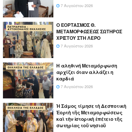
7 Αυγούστου 2026
Ο ΕΟΡΤΑΣΜΟΣ Θ.
ΠΑΤΡΙΑΡΧΕΊΑ -
ΑΥΤΟΚΈΦΑΛΕΣ ΕΚΚΛΗΣΊΕΣ
ΜΕΤΑΜΟΡΦΩΣΕΩΣ ΣΩΤΗΡΟΣ
ΧΡΙΣΤΟΥ ΣΤΗ ΛΕΡΟ
7 Αυγούστου 2026
Η αληθινή Μεταμόρφωση
ΕΚΚΛΗΣΊΑ ΤΗΣ ΕΛΛΆΔΟΣ
αρχίζει όταν αλλάζει η
καρδιά
7 Αυγούστου 2026
Ἡ Σάμος τίμησε τὴ Δεσποτικὴ
ΕΚΚΛΗΣΊΑ ΤΗΣ ΕΛΛΆΔΟΣ
Ἑορτὴ τῆς Μεταμορφώσεως
καὶ τὴν ἱστορικὴ ἐπέτειο τῆς
σωτηρίας τοῦ νησιοῦ