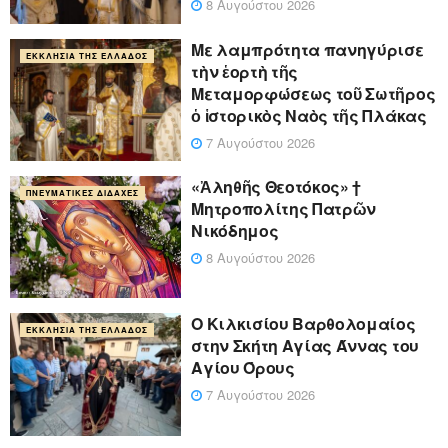
8 Αυγούστου 2026
Με λαμπρότητα πανηγύρισε
ΕΚΚΛΗΣΊΑ ΤΗΣ ΕΛΛΆΔΟΣ
τὴν ἑορτὴ τῆς
Μεταμορφώσεως τοῦ Σωτῆρος
ὁ ἱστορικὸς Ναὸς τῆς Πλάκας
7 Αυγούστου 2026
«Ἀληθῆς Θεοτόκος» †
ΠΝΕΥΜΑΤΙΚΈΣ ΔΙΔΑΧΈΣ
Μητροπολίτης Πατρῶν
Νικόδημος
8 Αυγούστου 2026
Ο Κιλκισίου Βαρθολομαίος
ΕΚΚΛΗΣΊΑ ΤΗΣ ΕΛΛΆΔΟΣ
στην Σκήτη Αγίας Άννας του
Αγίου Όρους
7 Αυγούστου 2026