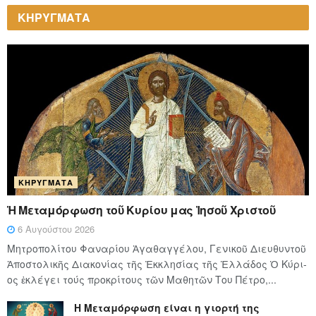
ΚΗΡΥΓΜΑΤΑ
ΚΗΡΎΓΜΑΤΑ
Ἡ Μεταμόρφωση τοῦ Κυρίου μας Ἰησοῦ Χριστοῦ
6 Αυγούστου 2026
Μητροπολίτου Φαναρίου Ἀγαθαγγέλου, Γενικοῦ Διευθυντοῦ
Ἀποστολικῆς Διακονίας τῆς Ἐκκλησίας τῆς Ἑλλάδος Ὁ Κύ­ρι­
ος ἐκλέγει τούς προ­κρί­τους τῶν Μα­θη­τῶν Του Πέ­τρο,...
Η Μεταμόρφωση είναι η γιορτή της