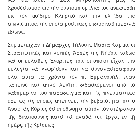
Χρυσόστομος εἰς τήν σύντομη ὁμιλία του ἀνεφέρθη
εἰς τόν ἀοίδιμο Κληρικό καί τήν ἐλπίδα τῆς
αἰωνιότητος, τήν ὁποία μυστικῶς ὁ ἵδιος καθημερινά
ἐβίωνε.
Συμμετεῖχαν ἡ Δήμαρχος Τήλου κ. Μαρία Καμμᾶ, οἱ
Στρατιωτικές καί λοιπές Ἀρχές τῆς Νήσου, καθώς
καί οἱ εὐλαβεῖς Ἐνορίτες του, οἱ ὁποῖοι εἶχαν τήν
εὐλογία νά γνωρίσουν καί νά συναναστραφοῦν
ὅλα αὐτά τά χρόνια τόν π. Ἐμμανουήλ, ἕναν
ταπεινό καί ἁπλό λευΐτη, διδασκόμενοι ἀπό τό
καθημερινό του παράδειγμα καί τίς πνευματικές
ἀρετές τίς ὁποῖες ἀπέπνεε, τήν βεβαιότητα, ὅτι ὁ
Ἀναστάς Κύριος θά ἀποδώσῃ σ’ αὐτόν τόν στέφανον
τῆς δικαιοσύνης κατά τά ἀγαθά του ἔργα, ἐν τῇ
ἡμέρᾳ τῆς Κρίσεως.