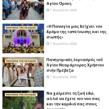
Αγίου Όρους
7 Αυγούστου 2026
«Η Παναγία μας δείχνει τον
ΕΚΚΛΗΣΊΑ ΤΗΣ ΕΛΛΆΔΟΣ
δρόμο της ταπείνωσης και της
σιωπής»
7 Αυγούστου 2026
Πανηγυρικός ἑορτασμός τοῦ
ΕΚΚΛΗΣΊΑ ΤΗΣ ΕΛΛΆΔΟΣ
Ἁγίου Νεομάρτυρος Χρήστου
στήν Πρέβεζα
7 Αυγούστου 2026
Να χαίρεστε τη ζωή εδώ,
ΕΚΚΛΗΣΊΑ ΤΗΣ ΕΛΛΆΔΟΣ
αλλά να έχετε τον νου σας
και την καρδιά σας στους