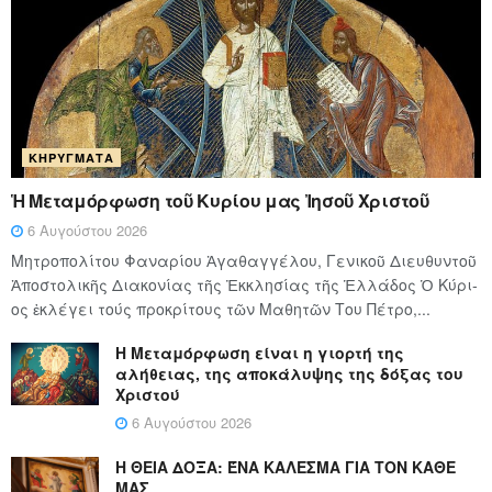
ΚΗΡΎΓΜΑΤΑ
Ἡ Μεταμόρφωση τοῦ Κυρίου μας Ἰησοῦ Χριστοῦ
6 Αυγούστου 2026
Μητροπολίτου Φαναρίου Ἀγαθαγγέλου, Γενικοῦ Διευθυντοῦ
Ἀποστολικῆς Διακονίας τῆς Ἐκκλησίας τῆς Ἑλλάδος Ὁ Κύ­ρι­
ος ἐκλέγει τούς προ­κρί­τους τῶν Μα­θη­τῶν Του Πέ­τρο,...
Η Μεταμόρφωση είναι η γιορτή της
αλήθειας, της αποκάλυψης της δόξας του
Χριστού
6 Αυγούστου 2026
Η ΘΕΙΑ ΔΟΞΑ: ΈΝΑ ΚΑΛΕΣΜΑ ΓΙΑ ΤΟΝ ΚΑΘΕ
ΜΑΣ