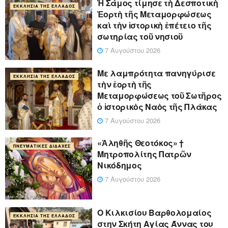
Ἡ Σάμος τίμησε τὴ Δεσποτικὴ
ΕΚΚΛΗΣΊΑ ΤΗΣ ΕΛΛΆΔΟΣ
Ἑορτὴ τῆς Μεταμορφώσεως
καὶ τὴν ἱστορικὴ ἐπέτειο τῆς
σωτηρίας τοῦ νησιοῦ
7 Αυγούστου 2026
Με λαμπρότητα πανηγύρισε
ΕΚΚΛΗΣΊΑ ΤΗΣ ΕΛΛΆΔΟΣ
τὴν ἑορτὴ τῆς
Μεταμορφώσεως τοῦ Σωτῆρος
ὁ ἱστορικὸς Ναὸς τῆς Πλάκας
7 Αυγούστου 2026
«Ἀληθῆς Θεοτόκος» †
ΠΝΕΥΜΑΤΙΚΈΣ ΔΙΔΑΧΈΣ
Μητροπολίτης Πατρῶν
Νικόδημος
7 Αυγούστου 2026
Ο Κιλκισίου Βαρθολομαίος
ΕΚΚΛΗΣΊΑ ΤΗΣ ΕΛΛΆΔΟΣ
στην Σκήτη Αγίας Άννας του