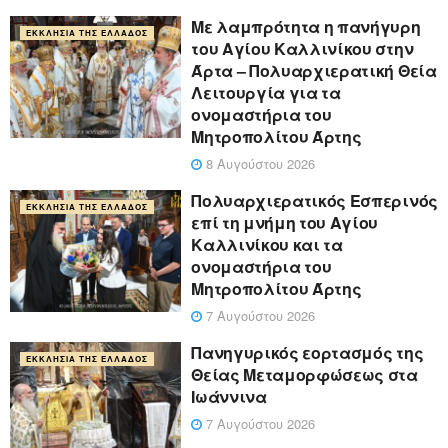
Με λαμπρότητα η πανήγυρη
ΕΚΚΛΗΣΊΑ ΤΗΣ ΕΛΛΆΔΟΣ
του Αγίου Καλλινίκου στην
Άρτα – Πολυαρχιερατική Θεία
Λειτουργία για τα
ονομαστήρια του
Μητροπολίτου Άρτης
8 Αυγούστου 2026
Πολυαρχιερατικός Εσπερινός
ΕΚΚΛΗΣΊΑ ΤΗΣ ΕΛΛΆΔΟΣ
επί τη μνήμη του Αγίου
Καλλινίκου και τα
ονομαστήρια του
Μητροπολίτου Άρτης
7 Αυγούστου 2026
Πανηγυρικός εορτασμός της
ΕΚΚΛΗΣΊΑ ΤΗΣ ΕΛΛΆΔΟΣ
Θείας Μεταμορφώσεως στα
Ιωάννινα
7 Αυγούστου 2026