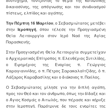
δυστύχημα, τονίζοντας το θέμα της κοινωνικής
δικαιοσύνης, της απόγνωσης και του συνδυασμού
πίστεως, ελπίδος και αγάπης.
Την Πέμπτη 16 Μαρτίου
, ο Σεβασμιώτατος μετέβει
στην
Ιεροπηγή
, όπου τέλεσε την Προηγιασμένη
Θεία Λειτουρργία στον Ιερό Ναό της Αγίας
Παρασκευής.
Στην Προηγιασμένη Θεία Λειτουργία συμμετείχαν
ο Αρχιερατικός Επίτροπος π. Ελευθέριος Συτιλίδης,
ο Εφημέριος της Ενορίας π. Γεώργιος
Καραγιαννίδης, ο π. Πέτρος Σαρακαλαϊτζίδης, ὁ π.
Λάζαρος Καραβασίλης και ο διάκονος π. Παύλος.
Ο Σεβασμιώτατος μίλησε για την διπλή αγάπη,
προς τον Θεό και τον άνθρωπο, όπως την δίδαξε και
ο Άγιος Κοσμάς ο Αιτωλός, που πέρασε και κήρυξε
στην Ιεροπηγή. Παρότρυνε δε τους ενορίτες της