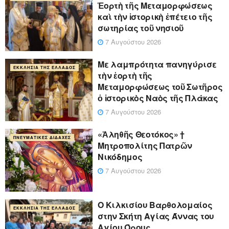
Ἑορτὴ τῆς Μεταμορφώσεως
καὶ τὴν ἱστορικὴ ἐπέτειο τῆς
σωτηρίας τοῦ νησιοῦ
7 Αυγούστου 2026
Με λαμπρότητα πανηγύρισε
ΕΚΚΛΗΣΊΑ ΤΗΣ ΕΛΛΆΔΟΣ
τὴν ἑορτὴ τῆς
Μεταμορφώσεως τοῦ Σωτῆρος
ὁ ἱστορικὸς Ναὸς τῆς Πλάκας
7 Αυγούστου 2026
«Ἀληθῆς Θεοτόκος» †
ΠΝΕΥΜΑΤΙΚΈΣ ΔΙΔΑΧΈΣ
Μητροπολίτης Πατρῶν
Νικόδημος
7 Αυγούστου 2026
Ο Κιλκισίου Βαρθολομαίος
ΕΚΚΛΗΣΊΑ ΤΗΣ ΕΛΛΆΔΟΣ
στην Σκήτη Αγίας Άννας του
Αγίου Όρους