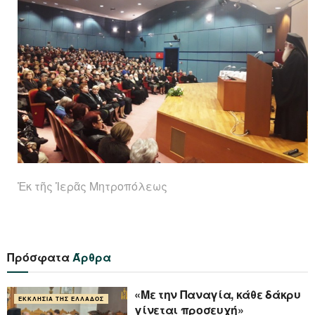
Ἐκ τῆς Ἱερᾶς Μητροπόλεως
Πρόσφατα
Άρθρα
«Με την Παναγία, κάθε δάκρυ
ΕΚΚΛΗΣΊΑ ΤΗΣ ΕΛΛΆΔΟΣ
γίνεται προσευχή»