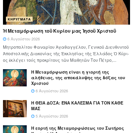
ΚΗΡΎΓΜΑΤΑ
Ἡ Μεταμόρφωση τοῦ Κυρίου μας Ἰησοῦ Χριστοῦ
6 Αυγούστου 2026
Μητροπολίτου Φαναρίου Ἀγαθαγγέλου, Γενικοῦ Διευθυντοῦ
Ἀποστολικῆς Διακονίας τῆς Ἐκκλησίας τῆς Ἑλλάδος Ὁ Κύ­ρι­
ος ἐκλέγει τούς προ­κρί­τους τῶν Μα­θη­τῶν Του Πέ­τρο,...
Η Μεταμόρφωση είναι η γιορτή της
αλήθειας, της αποκάλυψης της δόξας του
Χριστού
6 Αυγούστου 2026
Η ΘΕΙΑ ΔΟΞΑ: ΈΝΑ ΚΑΛΕΣΜΑ ΓΙΑ ΤΟΝ ΚΑΘΕ
ΜΑΣ
5 Αυγούστου 2026
Η εορτή της Μεταμορφώσεως του Σωτήρος