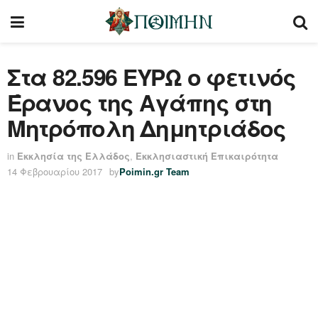
Στα 82.596 ΕΥΡΩ ο φετινός
Έρανος της Αγάπης στη
Μητρόπολη Δημητριάδος
in
Εκκλησία της Ελλάδος
,
Εκκλησιαστική Επικαιρότητα
14 Φεβρουαρίου 2017
by
Poimin.gr Team