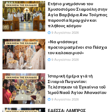
Ετήσιο μνημόσυνο του
ΕΚΚΛΗΣΊΑ ΤΗΣ ΕΛΛΆΔΟΣ
Χρυσοστόμου Σταμούλη στην
Αγία Βαρβάρα Άνω Τούμπας
παρουσία Ιεραρχών και
πλήθους κόσμου
9 Αυγούστου 2026
«Να φτάσουμε
ΕΚΚΛΗΣΊΑ ΤΗΣ ΕΛΛΆΔΟΣ
προετοιμασμένοι στο Πάσχα
του καλοκαιριού»
9 Αυγούστου 2026
Ἱστορικὴ ἡμέρα γιὰ τὴ
ΕΚΚΛΗΣΊΑ ΤΗΣ ΕΛΛΆΔΟΣ
Σιταριὰ Πωγωνίου:
Τελέστηκαν τὰ Ἐγκαίνια τοῦ
Ἱεροῦ Ναοῦ Ἁγίου Ἀθανασίου
9 Αυγούστου 2026
ΕΔΕΣΣΑ: ΛΑΜΠΡΟΣ
ΕΚΚΛΗΣΊΑ ΤΗΣ ΕΛΛΆΔΟΣ