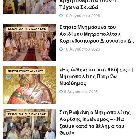
Αρχιμανδρίτου στον π.
Τύχωνα Σκιαδά
10 Αυγούστου 2026
Ετήσιο Μνημόσυνο του
ΕΚΚΛΗΣΊΑ ΤΗΣ ΕΛΛΆΔΟΣ
Αοιδίμου Μητροπολίτου
Κορίνθου κυρού Διονυσίου Δ΄.
10 Αυγούστου 2026
«Eἰς ἀσθενείας και θλίψεις» †
ΠΝΕΥΜΑΤΙΚΈΣ ΔΙΔΑΧΈΣ
Μητροπολίτης Πατρῶν
Νικόδημος
9 Αυγούστου 2026
Στη Ραψάνη ο Μητροπολίτης
ΕΚΚΛΗΣΊΑ ΤΗΣ ΕΛΛΆΔΟΣ
Λαρίσης Ιερώνυμος – «Να
ζούμε κατά το θέλημα του
Θεού»