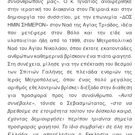
συνανθρώπους μας».
Ο κ. Ιγνάτιος αναφέρθηκε
στην ιερατική του διακονία στον Πειραιά και στην
δημιουργία του συσσιτίου, με την επωνυμία «ΔΟΣ
ΗΜΙΝ ΣΗΜΕΡΟΝ» στον Ναό της Αγίας Τριάδος, ιδέα
που μετέφερε στον Βόλο και την είδε να
υλοποιείται ήδη από το 1999, στον Μητροπολιτικό
Ναό του Αγίου Νικολάου, όπου έκτοτε εκατοντάδες
ανθρώπων καθημερινά βρίσκουν ένα πιάτο φαγητό.
Στη συνέχεια, μίλησε για την επέκταση του θεσμού
των Σπιτιών Γαλήνης σε πλειάδα ενοριών της
Ιεράς Μητροπόλεως, όπου ένας πολύ μεγάλος
αριθμός εθελοντριών βρίσκει διέξοδο στην διάθεση
για προσφορά προς τον συνάνθρωπο.
«Αυτό
συνέβαλε»,
τόνισε ο Σεβασμιώτατος,
«στο να
βρεθούμε σε ετοιμότητα τούτον τον δύσκολο καιρό,
έχοντας δημιουργήσει περίπου τριάντα σημεία
προσφοράς φαγητού. Το ίδιο συμβαίνει σε όλη την
Ελλάδα, με αποτέλεσμα η Εκκλησία μας να