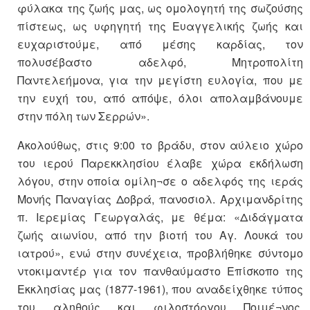
φύλακα της ζωής μας, ως ομολογητή της σωζούσης
πίστεως, ως υφηγητή της Ευαγγελικής ζωής και
ευχαριστούμε, από μέσης καρδίας, τον
πολυσέβαστο αδελφό, Μητροπολίτη
Παντελεήμονα, για την μεγίστη ευλογία, που με
την ευχή του, από απόψε, όλοι απολαμβάνουμε
στην πόλη των Σερρών».
Ακολούθως, στις 9:00 το βράδυ, στον αύλειο χώρο
του ιερού Παρεκκλησίου έλαβε χώρα εκδήλωση
λόγου, στην οποία ομίλη¬σε ο αδελφός της ιεράς
Μονής Παναγίας Δοβρά, πανοσιολ. Αρχιμανδρίτης
π. Ιερεμίας Γεωργαλάς, με θέμα: «Διδάγματα
ζωής αιωνίου, από την βιοτή του Αγ. Λουκά του
ιατρού», ενώ στην συνέχεια, προβλήθηκε σύντομο
ντοκιμαντέρ για τον πανθαύμαστο Επίσκοπο της
Εκκλησίας μας (1877-1961), που αναδείχθηκε τύπος
του αληθούς και φιλοστόργου Ποιμέ¬νος,