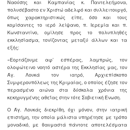
Ναούσης και Καμπανίας κ. Παντελεήμονα,
πολυσέβαστο εν Χριστώ αδελφό και συλλειτουργό,
όπως χαρακτηριστικώς είπε, όσο και τους
κομίσαντες το ιερό λείψανο, π. Ιερεμία και π.
Κωνσταντίνο, ομίλησε προς το πολυπληθές
εκκλησίασμα, τονίζοντας μεταξύ άλλων και τα
εξής:
«Εορτάζουμε αφ’ εσπέρας, λαμπρώς, τον
ολοφώτεινο νοητό αστέρα της Εκκλησίας μας, τον
Άγ. Λουκά τον ιατρό, Αρχιεπίσκοπο
Συμφερουπόλεως της Κριμαίας, ο οποίος έζησε τον
περασμένο αιώνα στα δύσκολα χρόνια της
κεκηρυγμένης αθεΐας στην τότε Σοβιετική Ένωση.
Ο Άγ. Λουκάς διεκρίθη, όχι μόνον, στην ιατρική
επιστήμη, την οποία μάλιστα υπηρέτησε με τρόπο
μοναδικό, με θαυμαστά πάντοτε αποτελέσματα