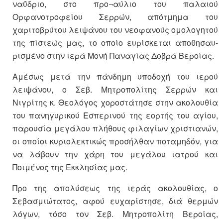
ναΰδριο, στο προ¬αύλιο του παλαιού
Ορφανοτροφείου Σερρών, απότμημα του
χαριτοβρύτου λειψάνου του νεοφανούς ομολογητού
της πίστεώς μας, το οποίο ευρίσκεται αποθησαυ-
ρισμένο στην ιερά Μονή Παναγίας Δοβρά Βεροίας.
Αμέσως μετά την πάνδημη υποδοχή του ιερού
λειψάνου, ο Σεβ. Μητροπολίτης Σερρών και
Νιγρίτης κ. Θεολόγος χοροστάτησε στην ακολουθία
του πανηγυρικού Εσπερινού της εορτής του αγίου,
παρουσία μεγάλου πλήθους φιλαγίων χριστιανών,
οι οποίοι κυριολεκτικώς προσήλθαν ποταμηδόν, για
να λάβουν την χάρη του μεγάλου ιατρού και
Ποιμένος της Εκκλησίας μας.
Προ της απολύσεως της ιεράς ακολουθίας, ο
Σεβασμιώτατος, αφού ευχαρίστησε, διά θερμών
λόγων, τόσο τον Σεβ. Μητροπολίτη Βεροίας,