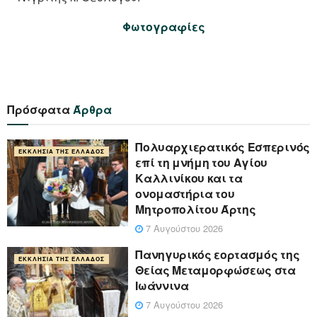
Φωτογραφίες
Πρόσφατα
Άρθρα
Πολυαρχιερατικός Εσπερινός
ΕΚΚΛΗΣΊΑ ΤΗΣ ΕΛΛΆΔΟΣ
επί τη μνήμη του Αγίου
Καλλινίκου και τα
ονομαστήρια του
Μητροπολίτου Άρτης
7 Αυγούστου 2026
Πανηγυρικός εορτασμός της
ΕΚΚΛΗΣΊΑ ΤΗΣ ΕΛΛΆΔΟΣ
Θείας Μεταμορφώσεως στα
Ιωάννινα
7 Αυγούστου 2026