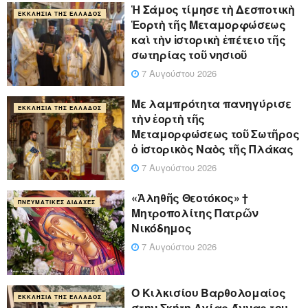
Ἡ Σάμος τίμησε τὴ Δεσποτικὴ
ΕΚΚΛΗΣΊΑ ΤΗΣ ΕΛΛΆΔΟΣ
Ἑορτὴ τῆς Μεταμορφώσεως
καὶ τὴν ἱστορικὴ ἐπέτειο τῆς
σωτηρίας τοῦ νησιοῦ
7 Αυγούστου 2026
Με λαμπρότητα πανηγύρισε
ΕΚΚΛΗΣΊΑ ΤΗΣ ΕΛΛΆΔΟΣ
τὴν ἑορτὴ τῆς
Μεταμορφώσεως τοῦ Σωτῆρος
ὁ ἱστορικὸς Ναὸς τῆς Πλάκας
7 Αυγούστου 2026
«Ἀληθῆς Θεοτόκος» †
ΠΝΕΥΜΑΤΙΚΈΣ ΔΙΔΑΧΈΣ
Μητροπολίτης Πατρῶν
Νικόδημος
7 Αυγούστου 2026
Ο Κιλκισίου Βαρθολομαίος
ΕΚΚΛΗΣΊΑ ΤΗΣ ΕΛΛΆΔΟΣ
στην Σκήτη Αγίας Άννας του