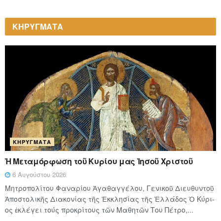
ΚΗΡΥΓΜΑΤΑ
ΚΗΡΎΓΜΑΤΑ
Ἡ Μεταμόρφωση τοῦ Κυρίου μας Ἰησοῦ Χριστοῦ
6 Αυγούστου 2026
Μητροπολίτου Φαναρίου Ἀγαθαγγέλου, Γενικοῦ Διευθυντοῦ
Ἀποστολικῆς Διακονίας τῆς Ἐκκλησίας τῆς Ἑλλάδος Ὁ Κύ­ρι­
ος ἐκλέγει τούς προ­κρί­τους τῶν Μα­θη­τῶν Του Πέ­τρο,...