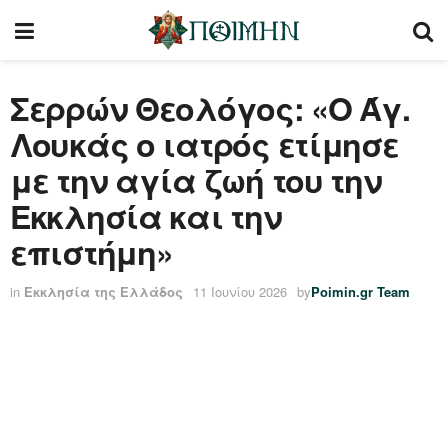
Σερρών Θεολόγος: «Ο Άγ.
Λουκάς ο ιατρός ετίμησε
με την αγία ζωή του την
Εκκλησία και την
επιστήμη»
in
Εκκλησία της Ελλάδος
11 Ιουνίου 2026
by
Poimin.gr Team