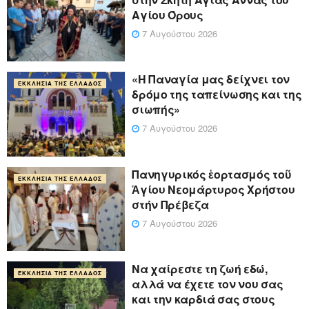
Αγίου Όρους
7 Αυγούστου 2026
«Η Παναγία μας δείχνει τον
ΕΚΚΛΗΣΊΑ ΤΗΣ ΕΛΛΆΔΟΣ
δρόμο της ταπείνωσης και της
σιωπής»
7 Αυγούστου 2026
Πανηγυρικός ἑορτασμός τοῦ
ΕΚΚΛΗΣΊΑ ΤΗΣ ΕΛΛΆΔΟΣ
Ἁγίου Νεομάρτυρος Χρήστου
στήν Πρέβεζα
7 Αυγούστου 2026
Να χαίρεστε τη ζωή εδώ,
ΕΚΚΛΗΣΊΑ ΤΗΣ ΕΛΛΆΔΟΣ
αλλά να έχετε τον νου σας
και την καρδιά σας στους