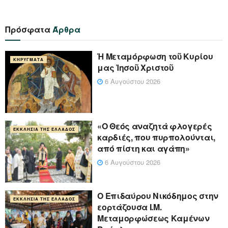
Πρόσφατα
Άρθρα
Ἡ Μεταμόρφωση τοῦ Κυρίου
ΚΗΡΎΓΜΑΤΑ
μας Ἰησοῦ Χριστοῦ
6 Αυγούστου 2026
«Ο Θεός αναζητά φλογερές
ΕΚΚΛΗΣΊΑ ΤΗΣ ΕΛΛΆΔΟΣ
καρδιές, που πυρπολούνται,
από πίστη και αγάπη»
6 Αυγούστου 2026
Ο Επιδαύρου Νικόδημος στην
ΕΚΚΛΗΣΊΑ ΤΗΣ ΕΛΛΆΔΟΣ
εορτάζουσα Ι.Μ.
Μεταμορφώσεως Καμένων