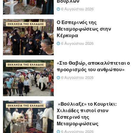
Βούρλων
6 Αυγούστου 2026
Ο Εσπερινός της
ΕΚΚΛΗΣΊΑ ΤΗΣ ΕΛΛΆΔΟΣ
Μεταμορφώσεως στην
Κέρκυρα
6 Αυγούστου 2026
«Στο Θαβώρ, αποκαλύπτεται ο
ΕΚΚΛΗΣΊΑ ΤΗΣ ΕΛΛΆΔΟΣ
προορισμός του ανθρώπου»
6 Αυγούστου 2026
«Βούλιαξε» το Κουρτίκι:
ΕΚΚΛΗΣΊΑ ΤΗΣ ΕΛΛΆΔΟΣ
Χιλιάδες πιστοί στον
Εσπερινό της
Μεταμορφώσεως
6 Αυγούστου 2026