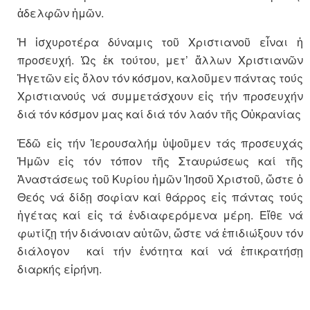
ἀδελφῶν ἡμῶν.
Ἡ ἰσχυροτέρα δύναμις τοῦ Χριστιανοῦ εἶναι ἡ
προσευχή. Ὡς ἐκ τούτου, μετ’ ἄλλων Χριστιανῶν
Ἡγετῶν εἰς ὅλον τόν κόσμον, καλοῦμεν πάντας τούς
Χριστιανούς νά συμμετάσχουν εἰς τήν προσευχήν
διά τόν κόσμον μας καί διά τόν λαόν τῆς Οὐκρανίας
Ἐδῶ εἰς τήν Ἱερουσαλήμ ὑψοῦμεν τάς προσευχάς
Ἡμῶν εἰς τόν τόπον τῆς Σταυρώσεως καί τῆς
Ἀναστάσεως τοῦ Κυρίου ἡμῶν Ἰησοῦ Χριστοῦ, ὥστε ὁ
Θεός νά δίδῃ σοφίαν καί θάρρος εἰς πάντας τούς
ἡγέτας καί εἰς τά ἐνδιαφερόμενα μέρη. Εἴθε νά
φωτίζῃ τήν διάνοιαν αὐτῶν, ὥστε νά ἐπιδιώξουν τόν
διάλογον καί τήν ἑνότητα καί νά ἐπικρατήσῃ
διαρκής εἰρήνη.