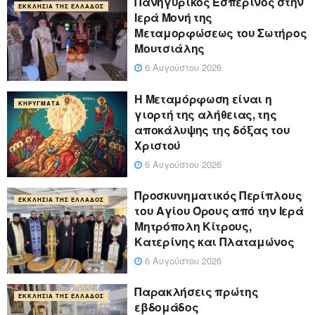
Πανηγυρικός Εσπερινός στην
ΕΚΚΛΗΣΊΑ ΤΗΣ ΕΛΛΆΔΟΣ
Ιερά Μονή της
Μεταμορφώσεως του Σωτήρος
Μουτσιάλης
6 Αυγούστου 2026
Η Μεταμόρφωση είναι η
ΚΗΡΎΓΜΑΤΑ
γιορτή της αλήθειας, της
αποκάλυψης της δόξας του
Χριστού
6 Αυγούστου 2026
Προσκυνηματικός Περίπλους
ΕΚΚΛΗΣΊΑ ΤΗΣ ΕΛΛΆΔΟΣ
του Αγίου Όρους από την Ιερά
Μητρόπολη Κίτρους,
Κατερίνης και Πλαταμώνος
6 Αυγούστου 2026
Παρακλήσεις πρώτης
ΕΚΚΛΗΣΊΑ ΤΗΣ ΕΛΛΆΔΟΣ
εβδομάδος