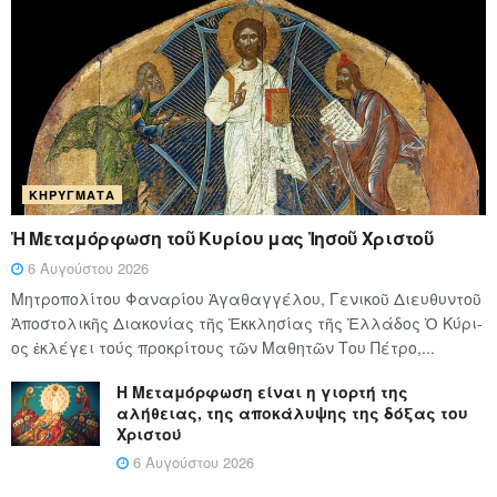
ΚΗΡΎΓΜΑΤΑ
Ἡ Μεταμόρφωση τοῦ Κυρίου μας Ἰησοῦ Χριστοῦ
6 Αυγούστου 2026
Μητροπολίτου Φαναρίου Ἀγαθαγγέλου, Γενικοῦ Διευθυντοῦ
Ἀποστολικῆς Διακονίας τῆς Ἐκκλησίας τῆς Ἑλλάδος Ὁ Κύ­ρι­
ος ἐκλέγει τούς προ­κρί­τους τῶν Μα­θη­τῶν Του Πέ­τρο,...
Η Μεταμόρφωση είναι η γιορτή της
αλήθειας, της αποκάλυψης της δόξας του
Χριστού
6 Αυγούστου 2026