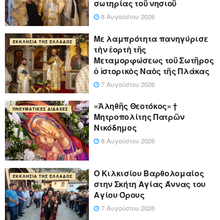
σωτηρίας τοῦ νησιοῦ
8 Αυγούστου 2026
Με λαμπρότητα πανηγύρισε
ΕΚΚΛΗΣΊΑ ΤΗΣ ΕΛΛΆΔΟΣ
τὴν ἑορτὴ τῆς
Μεταμορφώσεως τοῦ Σωτῆρος
ὁ ἱστορικὸς Ναὸς τῆς Πλάκας
7 Αυγούστου 2026
«Ἀληθῆς Θεοτόκος» †
ΠΝΕΥΜΑΤΙΚΈΣ ΔΙΔΑΧΈΣ
Μητροπολίτης Πατρῶν
Νικόδημος
8 Αυγούστου 2026
Ο Κιλκισίου Βαρθολομαίος
ΕΚΚΛΗΣΊΑ ΤΗΣ ΕΛΛΆΔΟΣ
στην Σκήτη Αγίας Άννας του
Αγίου Όρους
7 Αυγούστου 2026