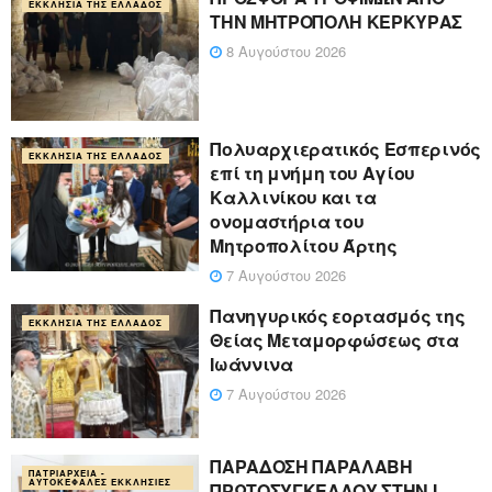
ΕΚΚΛΗΣΊΑ ΤΗΣ ΕΛΛΆΔΟΣ
ΤΗΝ ΜΗΤΡΟΠΟΛΗ ΚΕΡΚΥΡΑΣ
8 Αυγούστου 2026
Πολυαρχιερατικός Εσπερινός
ΕΚΚΛΗΣΊΑ ΤΗΣ ΕΛΛΆΔΟΣ
επί τη μνήμη του Αγίου
Καλλινίκου και τα
ονομαστήρια του
Μητροπολίτου Άρτης
7 Αυγούστου 2026
Πανηγυρικός εορτασμός της
ΕΚΚΛΗΣΊΑ ΤΗΣ ΕΛΛΆΔΟΣ
Θείας Μεταμορφώσεως στα
Ιωάννινα
7 Αυγούστου 2026
ΠΑΡΑΔΟΣΗ ΠΑΡΑΛΑΒΗ
ΠΑΤΡΙΑΡΧΕΊΑ -
ΑΥΤΟΚΈΦΑΛΕΣ ΕΚΚΛΗΣΊΕΣ
ΠΡΩΤΟΣΥΓΚΕΛΛΟΥ ΣΤΗΝ Ι.