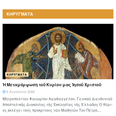
ΚΗΡΥΓΜΑΤΑ
ΚΗΡΎΓΜΑΤΑ
Ἡ Μεταμόρφωση τοῦ Κυρίου μας Ἰησοῦ Χριστοῦ
6 Αυγούστου 2026
Μητροπολίτου Φαναρίου Ἀγαθαγγέλου, Γενικοῦ Διευθυντοῦ
Ἀποστολικῆς Διακονίας τῆς Ἐκκλησίας τῆς Ἑλλάδος Ὁ Κύ­ρι­
ος ἐκλέγει τούς προ­κρί­τους τῶν Μα­θη­τῶν Του Πέ­τρο,...