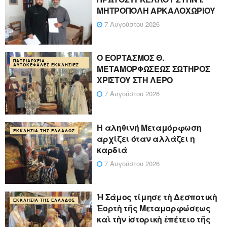
ΜΗΤΡΟΠΟΛΗ ΑΡΚΑΛΟΧΩΡΙΟΥ
7 Αυγούστου 2026
Ο ΕΟΡΤΑΣΜΟΣ Θ.
ΠΑΤΡΙΑΡΧΕΊΑ -
ΑΥΤΟΚΈΦΑΛΕΣ ΕΚΚΛΗΣΊΕΣ
ΜΕΤΑΜΟΡΦΩΣΕΩΣ ΣΩΤΗΡΟΣ
ΧΡΙΣΤΟΥ ΣΤΗ ΛΕΡΟ
7 Αυγούστου 2026
Η αληθινή Μεταμόρφωση
ΕΚΚΛΗΣΊΑ ΤΗΣ ΕΛΛΆΔΟΣ
αρχίζει όταν αλλάζει η
καρδιά
7 Αυγούστου 2026
Ἡ Σάμος τίμησε τὴ Δεσποτικὴ
ΕΚΚΛΗΣΊΑ ΤΗΣ ΕΛΛΆΔΟΣ
Ἑορτὴ τῆς Μεταμορφώσεως
καὶ τὴν ἱστορικὴ ἐπέτειο τῆς