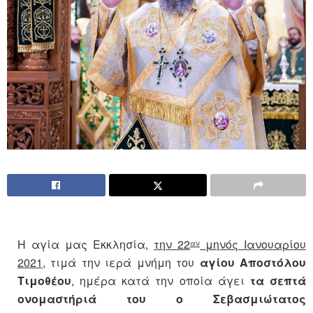
Η αγία μας Εκκλησία,
την 22
μηνός Ιανουαρίου
αν
2021
, τιμά την ιερά μνήμη του
αγίου Αποστόλου
Τιμοθέου
, ημέρα κατά την οποία άγει
τα σεπτά
ονομαστήριά του ο
Σεβασμιώτατος