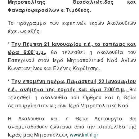
Μητροπολίτης
Θεσσαλιώτιδος και
Φαναριοφερσάλων κ. Τιμόθεος
.
Το πρόγραμμα των εφετινών ιερών Ακολουθιών
έχει ως εξής:
*
Την Πέμπτη 21 Ιανουαρίου ε.έ., το εσπέρας και
ώρα 6:00΄μ.μ.
,
θα τελεσθεί η ακολουθία του
Εσπερινού στον Ιερό Μητροπολιτικό Ναό Αγίων
Κωνσταντίνου και Ελένης Καρδίτσης.
*
Την επομένη ημέρα, Παρασκευή 22 Ιανουαρίου
ε.έ., ανήμερα της εορτής και ώρα 7:00΄π.μ.,
θα
τελεσθεί η ακολουθία του Όρθρου και η Θεία
Λειτουργία στον ως άνω Ιερό Μητροπολιτικό Ναό.
Η Ακολουθία και η Θεία Λειτουργία θα
αναμεταδοθούν ζωντανά από την ιστοσελίδα της
Ιεράς μας Μητροπόλεως
www.imthf.gr