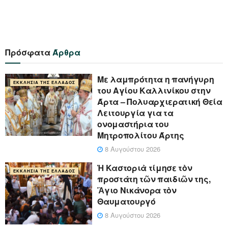
Πρόσφατα
Άρθρα
Με λαμπρότητα η πανήγυρη
ΕΚΚΛΗΣΊΑ ΤΗΣ ΕΛΛΆΔΟΣ
του Αγίου Καλλινίκου στην
Άρτα – Πολυαρχιερατική Θεία
Λειτουργία για τα
ονομαστήρια του
Μητροπολίτου Άρτης
8 Αυγούστου 2026
Ἡ Καστοριὰ τίμησε τὸν
ΕΚΚΛΗΣΊΑ ΤΗΣ ΕΛΛΆΔΟΣ
προστάτη τῶν παιδιῶν της,
Ἅγιο Νικάνορα τὸν
Θαυματουργό
8 Αυγούστου 2026