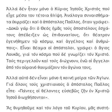
Ἀλλά δέν ἦταν μόνο ὁ Κύριος Ἰη­σοῦς Χριστός πού
εἶχε μέσα του τέ­τοια θλίψη. Ἀνάλογα συναισθή­μα­
τα ἐκφράζει καί ὁ ἀπόστολος Παῦ­λος, ὅταν γράφει·
«Δοκῶ γάρ ὅτι ὁ Θεός ἡμᾶς τούς ἀποστόλους ἐσχά­
τους ἀπέδειξεν ὡς ἐπιθανα­τίους, ὅτι θέατρον
ἐγενήθημεν τῷ κό­σμῳ, καί ἀγγέλοις καί ἀνθρώ­
ποις». Εἶναι θέαμα οἱ ἀπόστολοι, γράφει ὁ ἅγιος
Λουκᾶς, γιά τόν κό­σμο πού δέ γνω­­ρίζει τόν Χριστό.
Τούς περιγε­λοῦν καί τούς διώ­χνουν, ἐνῶ οἱ ἄγ­γελοι
ἀπό τόν οὐ­ρανό θαυμά­ζουν τόν ἀγώνα τους.
Ἀλλά αὐτό δέν εἶναι μόνο ἡ κοι­νή μοίρα τῶν Ἁγίων.
Γιά ὅλους τούς χριστιανούς ὁ ἀπόστολος Παῦ­λος
εἶπε· «Πάντες οἱ θέλοντες εὐσεβῶς ζῆν ἐν Χριστῷ
Ἰησοῦ διω­­χθήσονται».
Ἄς θυμηθοῦμε καί τόν λόγο τοῦ Κυρίου, μᾶς συστή­