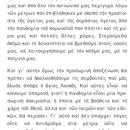
μας καί ἀπό ὅλο τόν κοινωνικό μας περί­γυ­ρο λόγω
τῶν μέτρων πού ἐπι­βλή­θη­καν μέ σκοπό τήν προστα­
σία τῆς ὑγείας μας καί τῆς δημό­σιας ὑγεί­ας ἀπό
τήν πανδημία τοῦ κο­ρω­νοϊοῦ πού πλήττει καί τή χώ­
ρα μας καί πολλές ἄλλες χῶρες. Στερούμεθα
ἀκόμη καί τή δυνατότητα νά βρεθοῦμε στούς ναούς
μας, νά λειτουργήσουμε μέ τόν κόσμο μας, μέ τό
ποίμνιό μας.
Καί γι᾽ αὐτήν ὅμως τήν προ­σω­ρι­νή ἀπο­­­­ξένωση θά
πρέπει νά ἀκο­λου­­θή­σουμε τίς συμβουλές πού μᾶς
ἔδωσε ἀπόψε ὁ ἅγιος Λουκᾶς. Καί αὐτές εἶναι νά
κάνουμε ὑπο­μο­νή, γιατί ἡ πανδημία εἶναι μία προ­
σω­ρινή δοκιμασία, ἡ ὁποία μέ τή βο­ή­θεια καί τή
χάρη τοῦ Θεοῦ, ἀλ­λά καί τῶν ἰατρῶν καί τῶν εἰδι­
κῶν, θά περάσει. Γι᾽ αὐτό καί δέν ὑπάρχει λόγος
οὔτε νά ἀντι­δροῦμε στά μέ­τρα, οὔτε νά