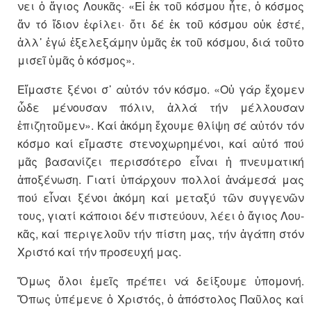
νει ὁ ἅγιος Λου­κᾶς· «Εἰ ἐκ τοῦ κό­σμου ἦτε, ὁ κό­σμος
ἄν τό ἴδιον ἐφί­λει· ὅτι δέ ἐκ τοῦ κόσμου οὐκ ἐστέ,
ἀλλ᾽ ἐγώ ἐξε­­λεξάμην ὑμᾶς ἐκ τοῦ κόσμου, διά τοῦτο
μισεῖ ὑμᾶς ὁ κόσμος».
Εἴμαστε ξένοι σ᾽ αὐτόν τόν κό­σμο. «Οὐ γάρ ἔχομεν
ὦδε μένου­σαν πόλιν, ἀλλά τήν μέλλουσαν
ἐπιζητοῦμεν». Καί ἀκόμη ἔχουμε θλίψη σέ αὐ­­­­τόν τόν
κόσμο καί εἴ­μαστε στε­νο­­χωρημένοι, καί αὐτό πού
μᾶς βα­σανίζει περισσότερο εἶ­ναι ἡ πνευ­­ματική
ἀποξένωση. Για­τί ὑπάρ­χουν πολλοί ἀνάμεσά μας
πού εἶναι ξέ­νοι ἀκόμη καί με­ταξύ τῶν συγ­γενῶν
τους, γιατί κά­ποιοι δέν πιστεύουν, λέει ὁ ἅγιος Λου­
κᾶς, καί περιγε­λοῦν τήν πίστη μας, τήν ἀγά­πη στόν
Χριστό καί τήν προσευχή μας.
Ὅμως ὅλοι ἐμεῖς πρέπει νά δεί­ξουμε ὑπομονή.
Ὅπως ὑπέμενε ὁ Χριστός, ὁ ἀπόστολος Παῦλος καί