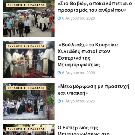
«Στο Θαβώρ, αποκαλύπτεται ο
ΕΚΚΛΗΣΊΑ ΤΗΣ ΕΛΛΆΔΟΣ
προορισμός του ανθρώπου»
6 Αυγούστου 2026
«Βούλιαξε» το Κουρτίκι:
ΕΚΚΛΗΣΊΑ ΤΗΣ ΕΛΛΆΔΟΣ
Χιλιάδες πιστοί στον
Εσπερινό της
Μεταμορφώσεως
6 Αυγούστου 2026
«Μεταμόρφωση με προσευχή
ΕΚΚΛΗΣΊΑ ΤΗΣ ΕΛΛΆΔΟΣ
και υπακοή»
6 Αυγούστου 2026
Ο Εσπερινός της
ΕΚΚΛΗΣΊΑ ΤΗΣ ΕΛΛΆΔΟΣ
Μεταμορφώσεως στο