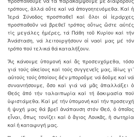
προσπαθοῦμε νά τά πα­ρακάμψουμε μέ διάφο­ρους
τρό­πους, ἀλλά οὔτε καί νά ἀπο­­γο­η­τευόμεθα. Καί ἡ
Ἱερά Σύνοδος προσπαθεῖ καί ὅλοι οἱ ἱεράρχες
προσπαθοῦν νά βρεθεῖ τρόπος οὕτως ὥστε αὐτές
τίς μεγάλες ἡμέρες, τά Πάθη τοῦ Κυρίου καί τήν
Ἀνάσταση, νά λειτουργήσουν οἱ ναοί μας μέ τόν
τρόπο πού τελικά θά καταλήξουν.
Ἄς κάνουμε ὑπο­­μονή καί ἄς προ­σευχόμεθα, τόσο
γιά τούς οἰκείους καί τούς συγ­γενεῖς μας, ἰδίως γι᾽
αὐτούς τούς ὁποίους δέν μποροῦ­με νά δοῦμε καί νά
συ­ναντήσουμε, ὅσο καί γιά νά μᾶς ἀπαλ­λάξει ὁ
Θεός ἀπό τήν ταλαιπωρία καί τή δο­κιμασία πού
ὑφιστάμεθα. Καί μέ τήν ὑπομονή καί τήν προσευχή
ἡ ψυχή μας θά βρεῖ ἀνάπαυση στόν Θεό, ὁ ὁποῖος
εἶναι, ὅπως τονίζει καί ὁ ἅγιος Λου­κᾶς, ἡ σωτηρία
καί ἡ καταφυγή μας.