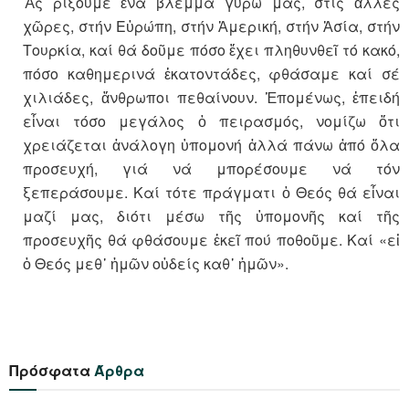
Ἄς ρίξουμε ἕνα βλέμμα γύρω μας, στίς ἄλλες
χῶρες, στήν Εὐρώπη, στήν Ἀμερική, στήν Ἀσία, στήν
Τουρκία, καί θά δοῦμε πόσο ἔχει πληθυνθεῖ τό κακό,
πόσο καθημερινά ἑκατοντάδες, φθάσαμε καί σέ
χιλιάδες, ἄνθρωποι πεθαίνουν. Ἑπομένως, ἐπειδή
εἶναι τόσο μεγάλος ὁ πειρασμός, νομίζω ὅτι
χρειάζεται ἀνάλογη ὑπομονή ἀλλά πάνω ἀπό ὅλα
προσευχή, γιά νά μπορέσουμε νά τόν
ξεπεράσουμε. Καί τότε πράγματι ὁ Θεός θά εἶναι
μαζί μας, διότι μέσω τῆς ὑπομονῆς καί τῆς
προσευχῆς θά φθάσουμε ἐκεῖ πού ποθοῦμε. Καί «εἰ
ὁ Θεός μεθ᾽ ἡμῶν οὐδείς καθ᾽ ἡμῶν».
Πρόσφατα
Άρθρα