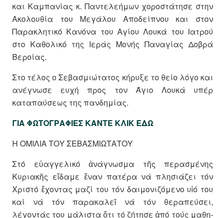
και Καμπανίας κ. Παντελεήμων χοροστάτησε στην
Ακολουθία του Μεγάλου Αποδείπνου και στον
Παρακλητικό Κανόνα του Αγίου Λουκά του Ιατρού
στο Καθολικό της Ιεράς Μονής Παναγίας Δοβρά
Βεροίας.
Στο τέλος ο Σεβασμιώτατος κήρυξε το θείο λόγο και
ανέγνωσε ευχή προς τον Άγιο Λουκά υπέρ
καταπαύσεως της πανδημίας.
ΓΙΑ ΦΩΤΟΓΡΑΦΙΕΣ ΚΑΝΤΕ ΚΛΙΚ ΕΔΩ
Η ΟΜΙΛΙΑ ΤΟΥ ΣΕΒΑΣΜΙΩΤΑΤΟΥ
Στό εὐαγγελικό ἀνάγνωσμα τῆς περασμένης
Κυριακῆς εἴδαμε ἕναν πατέρα νά πλησιάζει τόν
Χριστό ἔχοντας μαζί του τόν δαιμονιζό­μενο υἱό του
καί νά τόν παρακαλεῖ νά τόν θεραπεύσει,
λέγοντάς του μά­λιστα ὅτι τό ζήτησε ἀπό τούς μα­θη­