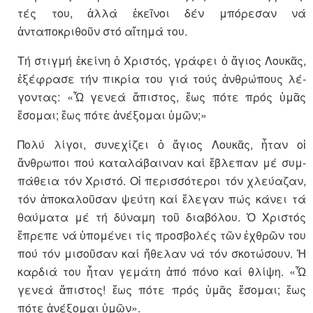
τές του, ἀλλά ἐκεῖνοι δέν μπό­­ρε­σαν νά
ἀνταποκριθοῦν στό αἴτημά του.
Τή στιγμή ἐκείνη ὁ Χριστός, γρά­φει ὁ ἅγιος Λουκᾶς,
ἐξέφρασε τήν πι­κρία του γιά τούς ἀνθρώ­πους λέ­­
γοντας: «Ὦ γενεά ἄπιστος, ἕως πότε πρός ὑμᾶς
ἔσομαι; ἕως πότε ἀνέ­ξομαι ὑμῶν;»
Πολύ λίγοι, συνεχίζει ὁ ἅγιος Λου­κᾶς, ἦταν οἱ
ἄνθρωποι πού κα­τα­λάβαιναν καί ἔβλεπαν μέ συμ­
πά­­θεια τόν Χριστό. Οἱ περισσό­τεροι τόν χλεύαζαν,
τόν ἀποκα­λοῦ­σαν ψεύ­τη καί ἔλεγαν πώς κάνει τά
θαύ­ματα μέ τή δύναμη τοῦ διαβόλου. Ὁ Χριστός
ἔπρεπε νά ὑπομένει τίς προσβολές τῶν ἐχθρῶν του
πού τόν μισοῦσαν καί ἤθελαν νά τόν σκοτώσουν. Ἡ
καρ­διά του ἦταν γεμάτη ἀπό πόνο καί θλίψη. «Ὦ
γενεά ἄπιστος! ἕως πό­τε πρός ὑμᾶς ἔσομαι; ἕως
πότε ἀνέ­ξομαι ὑμῶν».