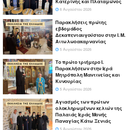
Κατερίνης και Πλαταμώνος
6 Αυγούστου 2026
Παρακλήσεις πρώτης
ΕΚΚΛΗΣΊΑ ΤΗΣ ΕΛΛΆΔΟΣ
εβδομάδος
Δεκαπενταυγούστου στην Ι. Μ.
Αιτωλωοακαρνανίας
5 Αυγούστου 2026
Το πρώτο τριήμερο Ι.
ΕΚΚΛΗΣΊΑ ΤΗΣ ΕΛΛΆΔΟΣ
Παρακλήσεων στην Ιερά
Μητρόπολη Μαντινείας και
Κυνουρίας
5 Αυγούστου 2026
Αγιασμός των πρώτων
ΕΚΚΛΗΣΊΑ ΤΗΣ ΕΛΛΆΔΟΣ
ολοκληρωμένων κελιών της
Παλαιάς Ιεράς Μονής
Παναγίας Κάτω Ξενιάς
5 Αυγούστου 2026