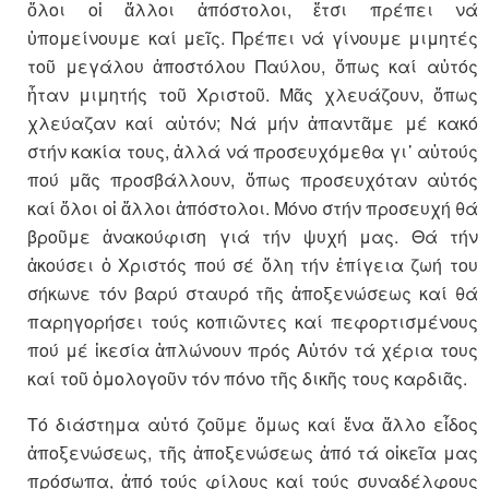
ὅλοι οἱ ἄλλοι ἀπόστολοι, ἔτσι πρέ­πει νά
ὑπομείνουμε καί μεῖς. Πρέ­πει νά γίνουμε μιμητές
τοῦ με­γά­λου ἀποστόλου Παύλου, ὅπως καί αὐτός
ἦταν μιμητής τοῦ Χρι­στοῦ. Μᾶς χλευάζουν, ὅπως
χλεύ­αζαν καί αὐτόν; Νά μήν ἀπαντᾶμε μέ κα­κό
στήν κακία τους, ἀλλά νά προσευχόμεθα γι᾽ αὐ­τούς
πού μᾶς προσβάλλουν, ὅπως προσευχόταν αὐτός
καί ὅλοι οἱ ἄλλοι ἀπόστο­λοι. Μόνο στήν προσευχή θά
βροῦ­­­με ἀνακούφιση γιά τήν ψυχή μας. Θά τήν
ἀκούσει ὁ Χριστός πού σέ ὅλη τήν ἐπίγεια ζωή του
σή­κω­νε τόν βαρύ σταυρό τῆς ἀποξε­νώ­σεως καί θά
παρηγο­ρή­­σει τούς κο­­πιῶντες καί πεφορ­τι­σμέ­νους
πού μέ ἱκεσία ἁπλώ­νουν πρός Αὐ­τόν τά χέρια τους
καί τοῦ ὁμο­λο­γοῦν τόν πόνο τῆς δικῆς τους καρδιᾶς.
Tό διάστημα αὐτό ζοῦμε ὅμως καί ἕνα ἄλλο εἶδος
ἀποξενώσεως, τῆς ἀποξενώσεως ἀπό τά οἰκεῖα μας
πρόσωπα, ἀπό τούς φίλους καί τούς συναδέλφους