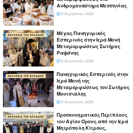
Ανδρομονάστηρο Μεσσηνίας
6 Αυγούστου 2026
Μέγας Πανηγυρικός
ΕΚΚΛΗΣΊΑ ΤΗΣ ΕΛΛΆΔΟΣ
Εσπερινός στην Ιερά Μονή
Μεταμορφώσεως Σωτήρος
Ραψάνης
6 Αυγούστου 2026
Πανηγυρικός Εσπερινός στην
ΕΚΚΛΗΣΊΑ ΤΗΣ ΕΛΛΆΔΟΣ
Ιερά Μονή της
Μεταμορφώσεως του Σωτήρος
Μουτσιάλης
6 Αυγούστου 2026
Προσκυνηματικός Περίπλους
ΕΚΚΛΗΣΊΑ ΤΗΣ ΕΛΛΆΔΟΣ
του Αγίου Όρους από την Ιερά
Μητρόπολη Κίτρους,