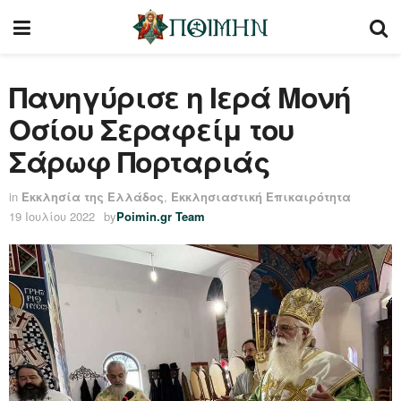
Πανηγύρισε η Ιερά Μονή
Οσίου Σεραφείμ του
Σάρωφ Πορταριάς
in
Εκκλησία της Ελλάδος
,
Εκκλησιαστική Επικαιρότητα
19 Ιουλίου 2022
by
Poimin.gr Team