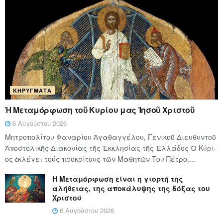
ΚΗΡΎΓΜΑΤΑ
Ἡ Μεταμόρφωση τοῦ Κυρίου μας Ἰησοῦ Χριστοῦ
6 Αυγούστου 2026
Μητροπολίτου Φαναρίου Ἀγαθαγγέλου, Γενικοῦ Διευθυντοῦ
Ἀποστολικῆς Διακονίας τῆς Ἐκκλησίας τῆς Ἑλλάδος Ὁ Κύ­ρι­
ος ἐκλέγει τούς προ­κρί­τους τῶν Μα­θη­τῶν Του Πέ­τρο,...
Η Μεταμόρφωση είναι η γιορτή της
αλήθειας, της αποκάλυψης της δόξας του
Χριστού
6 Αυγούστου 2026