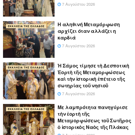
7 Αυγούστου 2026
Η αληθινή Μεταμόρφωση
ΕΚΚΛΗΣΊΑ ΤΗΣ ΕΛΛΆΔΟΣ
αρχίζει όταν αλλάζει η
καρδιά
7 Αυγούστου 2026
Ἡ Σάμος τίμησε τὴ Δεσποτικὴ
ΕΚΚΛΗΣΊΑ ΤΗΣ ΕΛΛΆΔΟΣ
Ἑορτὴ τῆς Μεταμορφώσεως
καὶ τὴν ἱστορικὴ ἐπέτειο τῆς
σωτηρίας τοῦ νησιοῦ
7 Αυγούστου 2026
Με λαμπρότητα πανηγύρισε
ΕΚΚΛΗΣΊΑ ΤΗΣ ΕΛΛΆΔΟΣ
τὴν ἑορτὴ τῆς
Μεταμορφώσεως τοῦ Σωτῆρος
ὁ ἱστορικὸς Ναὸς τῆς Πλάκας