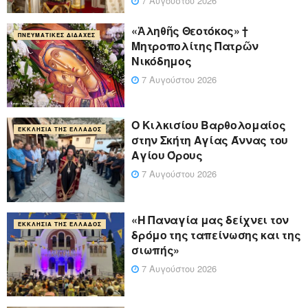
7 Αυγούστου 2026
«Ἀληθῆς Θεοτόκος» †
ΠΝΕΥΜΑΤΙΚΈΣ ΔΙΔΑΧΈΣ
Μητροπολίτης Πατρῶν
Νικόδημος
7 Αυγούστου 2026
Ο Κιλκισίου Βαρθολομαίος
ΕΚΚΛΗΣΊΑ ΤΗΣ ΕΛΛΆΔΟΣ
στην Σκήτη Αγίας Άννας του
Αγίου Όρους
7 Αυγούστου 2026
«Η Παναγία μας δείχνει τον
ΕΚΚΛΗΣΊΑ ΤΗΣ ΕΛΛΆΔΟΣ
δρόμο της ταπείνωσης και της
σιωπής»
7 Αυγούστου 2026